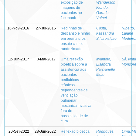
exposição de
Wanderson
imagens de
Flor do
;
pacientes no
Garrafa,
facebook
Volnei
16-Nov-2016
27-Jul-2016
Redinhas de
Costa,
Ribeiro,
descanso e ninho
Kassandra
Laiane
em prematuros :
Silva Falcão
Medeiro
ensaio clínico
randozimado
12-Jun-2017
8-Mai-2017
Uma reflexão
Iwamoto,
Sá, Nat
bioética sobre a
Lisandra
Monsore
assistência aos
Parcianello
pacientes
Melo
pediátricos
crônicos
dependentes de
ventilação
pulmonar
mecânica invasiva
fora de
possibilidade de
cura
20-Set-2022
28-Jun-2022
Reflexão bioética
Rodrigues,
Lima, Ma