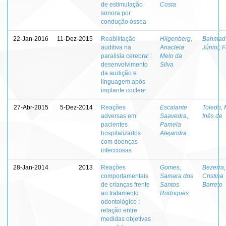
de estimulação
Costa
sonora por
condução óssea
22-Jan-2016
11-Dez-2015
Reabilitação
Hilgenberg,
Bahmad
auditiva na
Anacleia
Júnior, 
paralisia cerebral :
Melo da
desenvolvimento
Silva
da audição e
linguagem após
implante coclear
27-Abr-2015
5-Dez-2014
Reações
Escalante
Toledo, 
adversas em
Saavedra,
Inês de
pacientes
Pamela
hospitalizados
Alejandra
com doenças
infecciosas
28-Jan-2014
2013
Reações
Gomes,
Bezerra
comportamentais
Samara dos
Cristina
de crianças frente
Santos
Barreto
ao tratamento
Rodrigues
odontológico :
relação entre
medidas objetivas