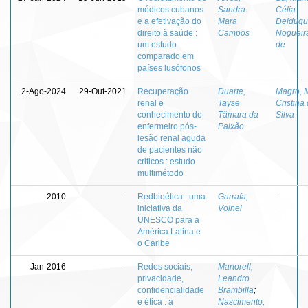
médicos cubanos
Sandra
Célia
e a efetivação do
Mara
Delduq
direito à saúde :
Campos
Nogueira
um estudo
de
comparado em
países lusófonos
2-Ago-2024
29-Out-2021
Recuperação
Duarte,
Magro, 
renal e
Tayse
Cristina
conhecimento do
Tâmara da
Silva
enfermeiro pós-
Paixão
lesão renal aguda
de pacientes não
criticos : estudo
multimétodo
2010
-
Redbioética : uma
Garrafa,
-
iniciativa da
Volnei
UNESCO para a
América Latina e
o Caribe
Jan-2016
-
Redes sociais,
Martorell,
-
privacidade,
Leandro
confidencialidade
Brambilla
;
e ética : a
Nascimento,