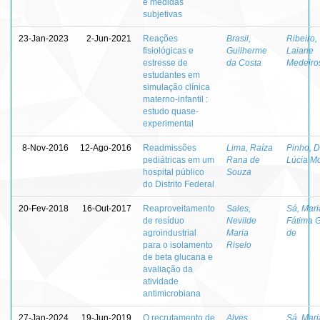
e medidas
subjetivas
23-Jan-2023
2-Jun-2021
Reações
Brasil,
Ribeiro,
fisiológicas e
Guilherme
Laiane
estresse de
da Costa
Medeiro
estudantes em
simulação clínica
materno-infantil :
estudo quase-
experimental
8-Nov-2016
12-Ago-2016
Readmissões
Lima, Raíza
Pinho, 
pediátricas em um
Rana de
Lúcia M
hospital público
Souza
do Distrito Federal
20-Fev-2018
16-Out-2017
Reaproveitamento
Sales,
Sá, Mari
de resíduo
Nevilde
Fátima G
agroindustrial
Maria
de
para o isolamento
Riselo
de beta glucana e
avaliação da
atividade
antimicrobiana
27-Jan-2024
19-Jun-2019
O recrutamento de
Alves,
Sá, Mari