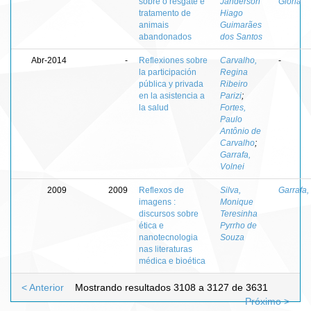
sobre o resgate e
Janderson
Glória
tratamento de
Hiago
animais
Guimarães
abandonados
dos Santos
Abr-2014
-
Reflexiones sobre
Carvalho,
-
la participación
Regina
pública y privada
Ribeiro
en la asistencia a
Parizi
;
la salud
Fortes,
Paulo
Antônio de
Carvalho
;
Garrafa,
Volnei
2009
2009
Reflexos de
Silva,
Garrafa,
imagens :
Monique
discursos sobre
Teresinha
ética e
Pyrrho de
nanotecnologia
Souza
nas literaturas
médica e bioética
< Anterior
Mostrando resultados 3108 a 3127 de 3631
Próximo >