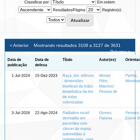
Classificar por:
Em ordem:
Resultados/Página
Registro(s):
< Anterior
Mostrando resultados 3108 a 3127 de 3631
Próximo >
Data de
Data de
Título
Autor(es)
Orienta
publicação
defesa
1-Jul-2024
15-Dez-2023
Raça, dor, silêncio
Morais
Pyrrho,
: dimensões
Filho,
Moniqu
bioéticas da (não)
Mauricio
terapêutica da dor
Pessoa de
de vidas
colonizadas
3-Jul-2026
22-Ago-2024
Radiation recall
Gomes,
Ferreira,
dermatitis em
Paloma
Elaine B
pacientes com
câncer de mama
submetidas à
radioterapia : uma