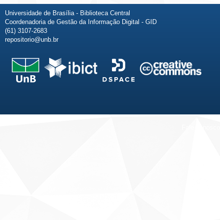
Universidade de Brasília - Biblioteca Central
Coordenadoria de Gestão da Informação Digital - GID
(61) 3107-2683
repositorio@unb.br
Fale conosco
Sobre