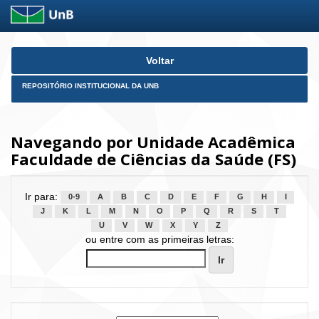
Skip
Voltar
navigation
REPOSITÓRIO INSTITUCIONAL DA UNB
Navegando por Unidade Acadêmica
Faculdade de Ciências da Saúde (FS)
Ir para:
0-9
A
B
C
D
E
F
G
H
I
J
K
L
M
N
O
P
Q
R
S
T
U
V
W
X
Y
Z
ou entre com as primeiras letras: