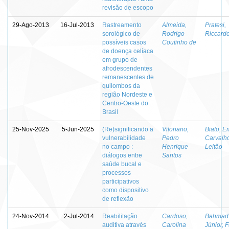
revisão de escopo
29-Ago-2013
16-Jul-2013
Rastreamento
Almeida,
Pratesi,
sorológico de
Rodrigo
Riccard
possíveis casos
Coutinho de
de doença celíaca
em grupo de
afrodescendentes
remanescentes de
quilombos da
região Nordeste e
Centro-Oeste do
Brasil
25-Nov-2025
5-Jun-2025
(Re)significando a
Vitoriano,
Biato, E
vulnerabilidade
Pedro
Carvalh
no campo :
Henrique
Leitão
diálogos entre
Santos
saúde bucal e
processos
participativos
como dispositivo
de reflexão
24-Nov-2014
2-Jul-2014
Reabilitação
Cardoso,
Bahmad
auditiva através
Carolina
Júnior, 