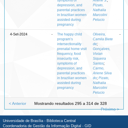
symptoms of
Ariene S.
;
depression, and
Pizato,
parental practices
Nathalia
in brazilian women
Marcolini
assisted during
Pelucio
pregnancy
4-Set-2024
-
The happy child
Oliveira,
-
program’s
Camila Biete
intersectionality :
de
;
prenatal home visit
Gonçalves,
frequency, food
Vivian
insecurity risk,
Siqueira
symptoms of
Santos
;
depression, and
Carmo,
parental practices
Ariene Silva
in brazilian women
do
;
Pizato,
assisted during
Nathalia
pregnancy
Marcolini
Pelucio
< Anterior
Mostrando resultados 295 a 314 de 328
Próximo >
Universidade de Brasília - Biblioteca Central
Coordenadoria de Gestão da Informação Digital - GID