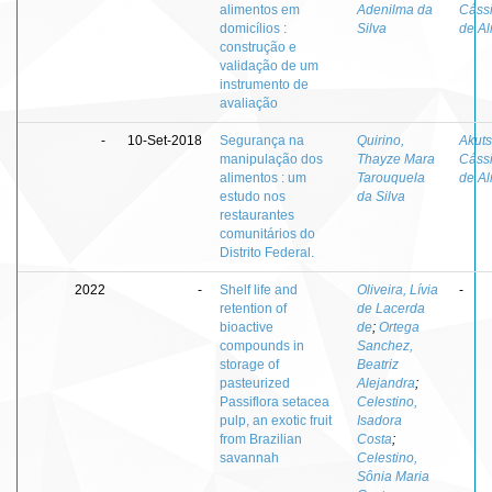
alimentos em
Adenilma da
Cáss
domicílios :
Silva
de A
construção e
validação de um
instrumento de
avaliação
-
10-Set-2018
Segurança na
Quirino,
Akuts
manipulação dos
Thayze Mara
Cáss
alimentos : um
Tarouquela
de A
estudo nos
da Silva
restaurantes
comunitários do
Distrito Federal.
2022
-
Shelf life and
Oliveira, Lívia
-
retention of
de Lacerda
bioactive
de
;
Ortega
compounds in
Sanchez,
storage of
Beatriz
pasteurized
Alejandra
;
Passiflora setacea
Celestino,
pulp, an exotic fruit
Isadora
from Brazilian
Costa
;
savannah
Celestino,
Sônia Maria