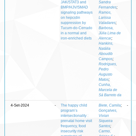
JAK/STAT3 and
Sandra
BMP/HJV/SMAD
Fernandes
;
signaling pathways
Ramos,
on hepcidin
Larissa
suppression by
Valadares
;
Tucum-do-Cerrado
Barbosa,
in a normal and
Júlia Lima de
iron-enriched diets
Alencar
;
Hankins,
Natália
Aboudib
Campos
;
Rodrigues,
Pedro
Augusto
Matos
;
Cunha,
Marcela de
Sá Barreto da
4-Set-2024
-
The happy child
Biete, Camila
;
-
program’s
Gonçalves,
intersectionality :
Vivian
prenatal home visit
Siqueira
frequency, food
Santos
;
insecurity risk
Carmo,