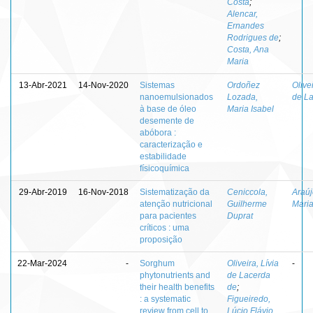
Costa
;
Alencar,
Ernandes
Rodrigues de
;
Costa, Ana
Maria
13-Abr-2021
14-Nov-2020
Sistemas
Ordoñez
Olivei
nanoemulsionados
Lozada,
de L
à base de óleo
Maria Isabel
desemente de
abóbora :
caracterização e
estabilidade
físicoquímica
29-Abr-2019
16-Nov-2018
Sistematização da
Ceniccola,
Araúj
atenção nutricional
Guilherme
Mari
para pacientes
Duprat
críticos : uma
proposição
22-Mar-2024
-
Sorghum
Oliveira, Lívia
-
phytonutrients and
de Lacerda
their health benefits
de
;
: a systematic
Figueiredo,
review from cell to
Lúcio Flávio