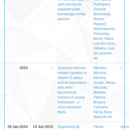
vast avenue for
Rodrigues,
expanding the
Daniele
knowledge on the
Brobowski
;
species
Brison,
Raquel
;
Nepomuceno,
Fernanda
;
Bento, Maria
Lua dos Reis
;
Oliveira, Lívia
de Lacerda
de
2024
-
Seasonal and sex-
Mendes,
-
related variation in
Marcela
vitamin D status
Moraes
;
and its association
Araújo, Maísa
with other
Mirande
;
biochemical
Botelho,
markers in young
Patrícia
individuals : a
Borges
;
cross-sectional
Carvalho,
study
Kênia Mara
Baiocchi de
28-Jan-2024
14-Jun-2019
Segurança de
Farias,
Akuts