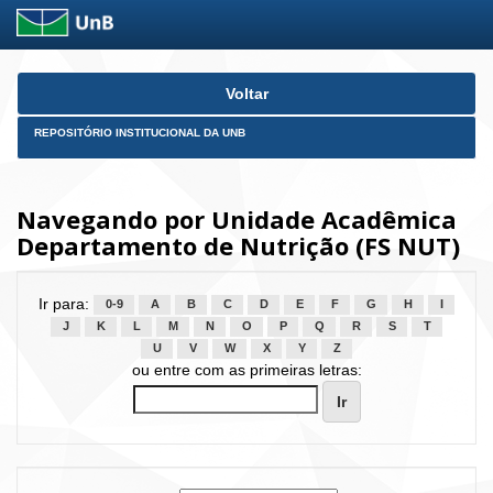
Skip
Voltar
navigation
REPOSITÓRIO INSTITUCIONAL DA UNB
Navegando por Unidade Acadêmica
Departamento de Nutrição (FS NUT)
Ir para:
0-9
A
B
C
D
E
F
G
H
I
J
K
L
M
N
O
P
Q
R
S
T
U
V
W
X
Y
Z
ou entre com as primeiras letras: