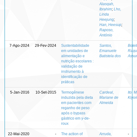
Alasqah,
Ibrahim
;
Lho,
Linda
Heejung
;
Han, Heesup
;
Raposo,
António
7-Ago-2024
29-Fev-2024
Sustentabilidade
Santos,
Botel
em unidades de
Emanuele
Raqu
alimentação e
Batistela dos
Assu
nutrição escolares :
validação de
instrumento à
identificação de
práticas
5-Jan-2016
10-Set-2015
Termogênese
Cardeal,
Ito, 
induzida pela dieta
Mariane de
Kiyo
em pacientes com
Almeida
reganho de peso
após o bypass
gástrico em y-de-
roux
22-Mai-2020
-
The action of
Arruda,
-