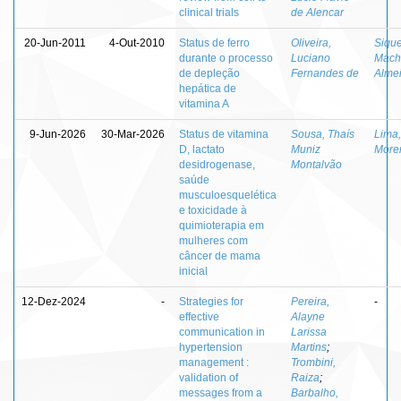
clinical trials
de Alencar
20-Jun-2011
4-Out-2010
Status de ferro
Oliveira,
Sique
durante o processo
Luciano
Mach
de depleção
Fernandes de
Alme
hepática de
vitamina A
9-Jun-2026
30-Mar-2026
Status de vitamina
Sousa, Thaís
Lima,
D, lactato
Muniz
More
desidrogenase,
Montalvão
saúde
musculoesquelética
e toxicidade à
quimioterapia em
mulheres com
câncer de mama
inicial
12-Dez-2024
-
Strategies for
Pereira,
-
effective
Alayne
communication in
Larissa
hypertension
Martins
;
management :
Trombini,
validation of
Raiza
;
messages from a
Barbalho,