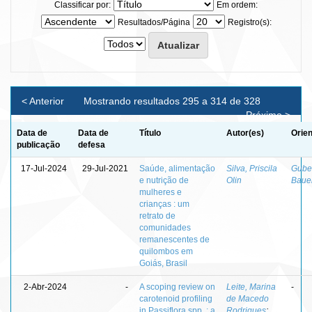
Classificar por:
Em ordem:
Resultados/Página
Registro(s):
< Anterior
Mostrando resultados 295 a 314 de 328
Próximo >
Data de
Data de
Título
Autor(es)
Orien
publicação
defesa
17-Jul-2024
29-Jul-2021
Saúde, alimentação
Silva, Priscila
Guber
e nutrição de
Olin
Baue
mulheres e
crianças : um
retrato de
comunidades
remanescentes de
quilombos em
Goiás, Brasil
2-Abr-2024
-
A scoping review on
Leite, Marina
-
carotenoid profiling
de Macedo
in Passiflora spp. : a
Rodrigues
;