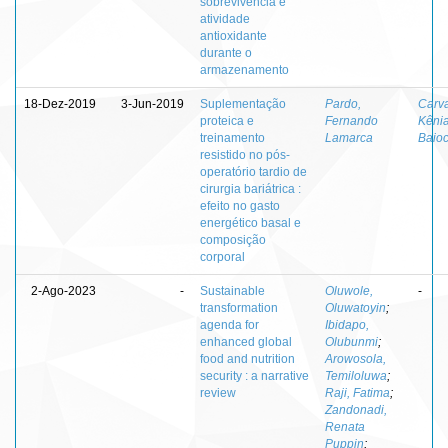
sobrevivência e
atividade
antioxidante
durante o
armazenamento
18-Dez-2019
3-Jun-2019
Suplementação
Pardo,
Carva
proteica e
Fernando
Kêni
treinamento
Lamarca
Baioc
resistido no pós-
operatório tardio de
cirurgia bariátrica :
efeito no gasto
energético basal e
composição
corporal
2-Ago-2023
-
Sustainable
Oluwole,
-
transformation
Oluwatoyin
;
agenda for
Ibidapo,
enhanced global
Olubunmi
;
food and nutrition
Arowosola,
security : a narrative
Temiloluwa
;
review
Raji, Fatima
;
Zandonadi,
Renata
Puppin
;