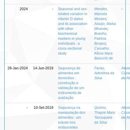
2024
-
Seasonal and sex-
Mendes,
-
related variation in
Marcela
vitamin D status
Moraes
;
and its association
Araújo, Maísa
with other
Mirande
;
biochemical
Botelho,
markers in young
Patrícia
individuals : a
Borges
;
cross-sectional
Carvalho,
study
Kênia Mara
Baiocchi de
28-Jan-2024
14-Jun-2019
Segurança de
Farias,
Akuts
alimentos em
Adenilma da
Cáss
domicílios :
Silva
de A
construção e
validação de um
instrumento de
avaliação
-
10-Set-2018
Segurança na
Quirino,
Akuts
manipulação dos
Thayze Mara
Cáss
alimentos : um
Tarouquela
de A
estudo nos
da Silva
restaurantes