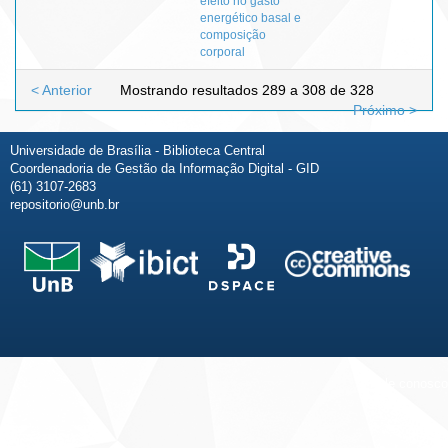
efeito no gasto
energético basal e
composição
corporal
< Anterior
Mostrando resultados 289 a 308 de 328
Próximo >
Universidade de Brasília - Biblioteca Central
Coordenadoria de Gestão da Informação Digital - GID
(61) 3107-2683
repositorio@unb.br
Fale conosco
Sobre