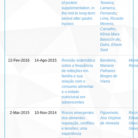
of protein
Teixeira
;
supplementation, in
Lamarca,
the mid-to long-term
Fernando
;
period after gastric
Lima, Ricardo
bypass
Moreno
;
Carvalho,
Kênia Mara
Baiocchi de
;
Dutra, Eliane
Said
12-Fev-2016
14-Ago-2015
Revisão sistemática
Bandeira,
Monte
sobre a frequência
Mariane
Rena
de refeições em
Palhares
família e sua
Borges de
relação com o
Viana
consumo alimentar
e o estado
nutricional em
adolescentes
2-Mar-2015
10-Nov-2014
Riscos emergentes
Figueiredo,
Recin
dos alimentos :
Ana Virgínia
Elisa
regulação, conflitos
de Almeida
Gioco
e tensões; uma
Giov
experiência