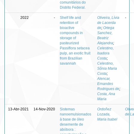
comunitários do
Distrito Federal.
2022
-
Shelf life and
Oliveira, Lívia
-
retention of
de Lacerda
bioactive
de
;
Ortega
compounds in
Sanchez,
storage of
Beatriz
pasteurized
Alejandra
;
Passiflora setacea
Celestino,
pulp, an exotic fruit
Isadora
from Brazilian
Costa
;
savannah
Celestino,
Sônia Maria
Costa
;
Alencar,
Ernandes
Rodrigues de
;
Costa, Ana
Maria
13-Abr-2021
14-Nov-2020
Sistemas
Ordoñez
Olivei
nanoemulsionados
Lozada,
de L
à base de óleo
Maria Isabel
desemente de
abóbora :