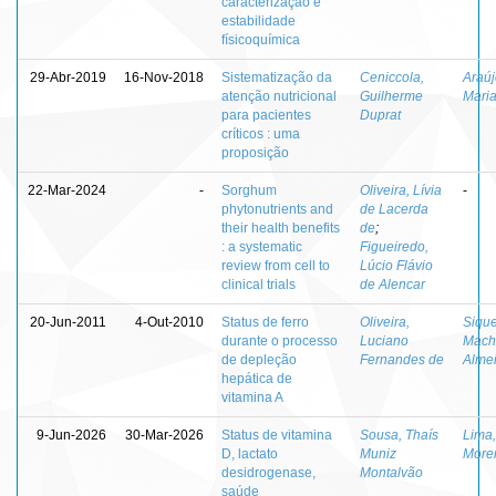
caracterização e
estabilidade
físicoquímica
29-Abr-2019
16-Nov-2018
Sistematização da
Ceniccola,
Araúj
atenção nutricional
Guilherme
Mari
para pacientes
Duprat
críticos : uma
proposição
22-Mar-2024
-
Sorghum
Oliveira, Lívia
-
phytonutrients and
de Lacerda
their health benefits
de
;
: a systematic
Figueiredo,
review from cell to
Lúcio Flávio
clinical trials
de Alencar
20-Jun-2011
4-Out-2010
Status de ferro
Oliveira,
Sique
durante o processo
Luciano
Mach
de depleção
Fernandes de
Alme
hepática de
vitamina A
9-Jun-2026
30-Mar-2026
Status de vitamina
Sousa, Thaís
Lima,
D, lactato
Muniz
More
desidrogenase,
Montalvão
saúde