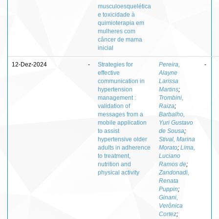
musculoesquelética
e toxicidade à
quimioterapia em
mulheres com
câncer de mama
inicial
12-Dez-2024
-
Strategies for
Pereira,
-
effective
Alayne
communication in
Larissa
hypertension
Martins
;
management :
Trombini,
validation of
Raiza
;
messages from a
Barbalho,
mobile application
Yuri Gustavo
to assist
de Sousa
;
hypertensive older
Stival, Marina
adults in adherence
Morato
;
Lima,
to treatment,
Luciano
nutrition and
Ramos de
;
physical activity
Zandonadi,
Renata
Puppin
;
Ginani,
Verônica
Cortez
;