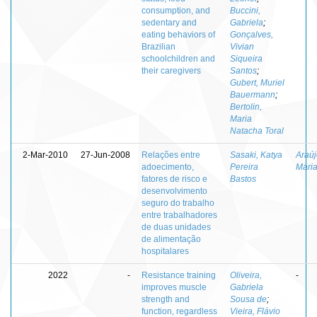
consumption, and
Buccini,
sedentary and
Gabriela
;
eating behaviors of
Gonçalves,
Brazilian
Vivian
schoolchildren and
Siqueira
their caregivers
Santos
;
Gubert, Muriel
Bauermann
;
Bertolin,
Maria
Natacha Toral
2-Mar-2010
27-Jun-2008
Relações entre
Sasaki, Katya
Araúj
adoecimento,
Pereira
Mari
fatores de risco e
Bastos
desenvolvimento
seguro do trabalho
entre trabalhadores
de duas unidades
de alimentação
hospitalares
2022
-
Resistance training
Oliveira,
-
improves muscle
Gabriela
strength and
Sousa de
;
function, regardless
Vieira, Flávio