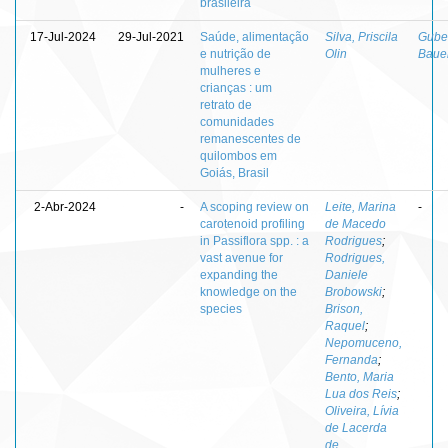
brasileira
17-Jul-2024
29-Jul-2021
Saúde, alimentação
Silva, Priscila
Guber
e nutrição de
Olin
Baue
mulheres e
crianças : um
retrato de
comunidades
remanescentes de
quilombos em
Goiás, Brasil
2-Abr-2024
-
A scoping review on
Leite, Marina
-
carotenoid profiling
de Macedo
in Passiflora spp. : a
Rodrigues
;
vast avenue for
Rodrigues,
expanding the
Daniele
knowledge on the
Brobowski
;
species
Brison,
Raquel
;
Nepomuceno,
Fernanda
;
Bento, Maria
Lua dos Reis
;
Oliveira, Lívia
de Lacerda
de