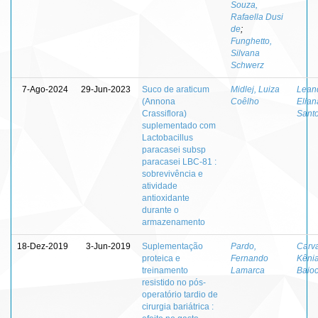
Souza,
Rafaella Dusi
de
;
Funghetto,
Silvana
Schwerz
7-Ago-2024
29-Jun-2023
Suco de araticum
Midlej, Luiza
Lean
(Annona
Coêlho
Elian
Crassiflora)
Sant
suplementado com
Lactobacillus
paracasei subsp
paracasei LBC-81 :
sobrevivência e
atividade
antioxidante
durante o
armazenamento
18-Dez-2019
3-Jun-2019
Suplementação
Pardo,
Carva
proteica e
Fernando
Kêni
treinamento
Lamarca
Baioc
resistido no pós-
operatório tardio de
cirurgia bariátrica :