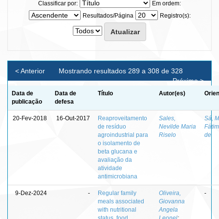
Classificar por:
Em ordem:
Resultados/Página
Registro(s):
< Anterior
Mostrando resultados 289 a 308 de 328
Próximo >
Data de
Data de
Título
Autor(es)
Orien
publicação
defesa
20-Fev-2018
16-Out-2017
Reaproveitamento
Sales,
Sá, M
de resíduo
Nevilde Maria
Fátim
agroindustrial para
Riselo
de
o isolamento de
beta glucana e
avaliação da
atividade
antimicrobiana
9-Dez-2024
-
Regular family
Oliveira,
-
meals associated
Giovanna
with nutritional
Angela
status, food
Leonel
;