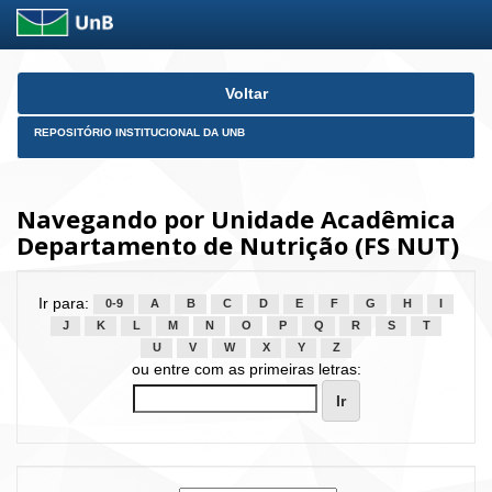
Skip
Voltar
navigation
REPOSITÓRIO INSTITUCIONAL DA UNB
Navegando por Unidade Acadêmica
Departamento de Nutrição (FS NUT)
Ir para:
0-9
A
B
C
D
E
F
G
H
I
J
K
L
M
N
O
P
Q
R
S
T
U
V
W
X
Y
Z
ou entre com as primeiras letras: