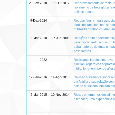
20-Fev-2018
16-Out-2017
Reaproveitamento de resíduo 
isolamento de beta glucana e
antimicrobiana
9-Dez-2024
-
Regular family meals associate
food consumption, and sedent
of Brazilian schoolchildren an
2-Mar-2010
27-Jun-2008
Relações entre adoecimento, 
desenvolvimento seguro do tr
trabalhadores de duas unida
hospitalares
2022
-
Resistance training improves
function, regardless of protei
mid-to long-term period after 
12-Fev-2016
14-Ago-2015
Revisão sistemática sobre a 
em família e sua relação com
estado nutricional em adoles
2-Mar-2015
10-Nov-2014
Riscos emergentes dos aliment
e tensões; uma experiência br