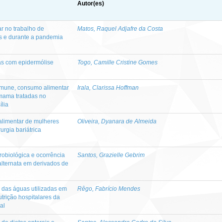
Autor(es)
r no trabalho de
Matos, Raquel Adjafre da Costa
tes e durante a pandemia
as com epidermólise
Togo, Camille Cristine Gomes
 imune, consumo alimentar
Irala, Clarissa Hoffman
mama tratadas no
ília
limentar de mulheres
Oliveira, Dyanara de Almeida
rgia bariátrica
robiológica e ocorrência
Santos, Grazielle Gebrim
alternata em derivados de
a das águas utilizadas em
Rêgo, Fabrício Mendes
trição hospitalares da
al