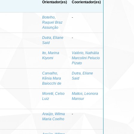
Orientador(es)
Coorientador(es)
Botelho,
-
Raquel Braz
Assunção
Dutra, Eliane
-
Said
Ito, Marina
Valério, Nathália
Kiyomi
Marcolini Pelucio
Pizato
Carvalho,
Dutra, Eliane
Kênia Mara
Said
Baiocchi de
Moretti, Celso
Mattos, Leonora
Luiz
Mansur
Araújo, Wilma
-
Maria Coelho