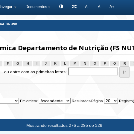
Navegar
Documentos
A-
A
A+
NAL DA UNB
mica Departamento de Nutrição (FS NU
F
G
H
I
J
K
L
M
N
O
P
Q
R
ou entre com as primeiras letras:
Em ordem:
Resultados/Página
Registro(
Mostrando resultados 276 a 295 de 328