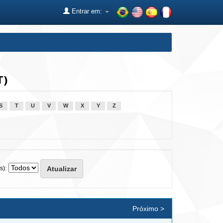
Entrar em:
T)
S
T
U
V
W
X
Y
Z
s):
Próximo >