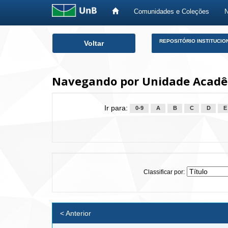
Comunidades e Coleções
Skip
REPOSITÓRIO INSTITUCIO
Voltar
navigation
Navegando por Unidade Acadê
Ir para:
0-9
A
B
C
D
E
Classificar por:
< Anterior