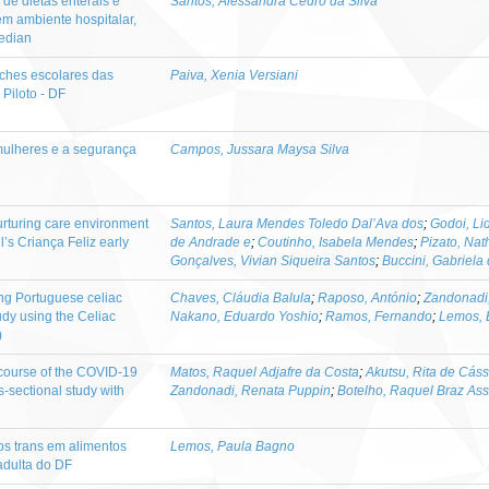
 de dietas enterais e
Santos, Alessandra Cedro da Silva
em ambiente hospitalar,
edian
nches escolares das
Paiva, Xenia Versiani
 Piloto - DF
 mulheres e a segurança
Campos, Jussara Maysa Silva
nurturing care environment
Santos, Laura Mendes Toledo Dal’Ava dos
;
Godoi, Li
il’s Criança Feliz early
de Andrade e
;
Coutinho, Isabela Mendes
;
Pizato, Nat
Gonçalves, Vivian Siqueira Santos
;
Buccini, Gabriela
ong Portuguese celiac
Chaves, Cláudia Balula
;
Raposo, António
;
Zandonadi
tudy using the Celiac
Nakano, Eduardo Yoshio
;
Ramos, Fernando
;
Lemos, E
)
he course of the COVID-19
Matos, Raquel Adjafre da Costa
;
Akutsu, Rita de Cás
-sectional study with
Zandonadi, Renata Puppin
;
Botelho, Raquel Braz As
os trans em alimentos
Lemos, Paula Bagno
adulta do DF