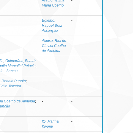
Araújo, Wilma
-
Maria Coelho
Botelho,
-
Raquel Braz
Assunção
Akutsu, Rita de
-
Cássia Coelho
de Almeida
dia
;
Guimarães, Beatriz
-
-
halia Marcolini Pelucio
;
 dos Santos
, Renata Puppin
;
-
-
dite Teixeira
sia Coelho de Almeida
;
-
-
sunção
Ito, Marina
-
Kiyomi