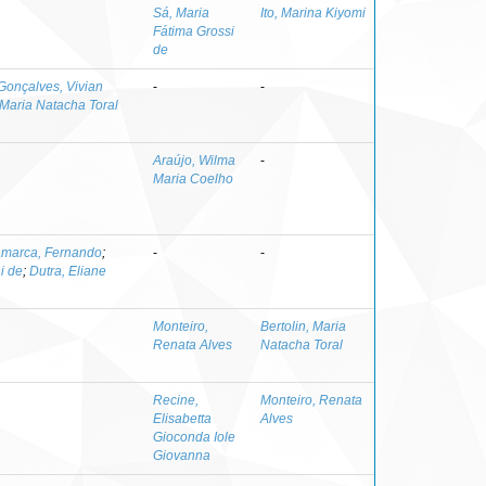
Sá, Maria
Ito, Marina Kiyomi
Fátima Grossi
de
Gonçalves, Vivian
-
-
, Maria Natacha Toral
Araújo, Wilma
-
Maria Coelho
marca, Fernando
;
-
-
i de
;
Dutra, Eliane
Monteiro,
Bertolin, Maria
Renata Alves
Natacha Toral
Recine,
Monteiro, Renata
Elisabetta
Alves
Gioconda Iole
Giovanna