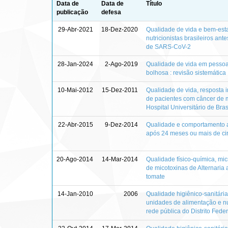
Data de
Data de
Título
publicação
defesa
29-Abr-2021
18-Dez-2020
Qualidade de vida e bem-esta
nutricionistas brasileiros an
de SARS-CoV-2
28-Jan-2024
2-Ago-2019
Qualidade de vida em pesso
bolhosa : revisão sistemática
10-Mai-2012
15-Dez-2011
Qualidade de vida, resposta
de pacientes com câncer de 
Hospital Universitário de Bras
22-Abr-2015
9-Dez-2014
Qualidade e comportamento a
após 24 meses ou mais de ciru
20-Ago-2014
14-Mar-2014
Qualidade físico-química, mic
de micotoxinas de Alternaria 
tomate
14-Jan-2010
2006
Qualidade higiênico-sanitári
unidades de alimentação e nu
rede pública do Distrito Feder