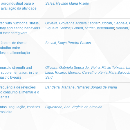
agroindustrial para o
Sales, Nevilde Maria Riselo
 avaliação da atividade
d with nutritional status,
Oliveira, Giovanna Angela Leonel
;
Buccini, Gabriela
;
ary and eating behaviors
Siqueira Santos
;
Gubert, Muriel Bauermann
;
Bertolin
d their caregivers
fatores de risco e
Sasaki, Katya Pereira Bastos
abalho entre
des de alimentação
 muscle strength and
Oliveira, Gabriela Sousa de
;
Vieira, Flávio Teixeira
;
La
n supplementation, in the
Lima, Ricardo Moreno
;
Carvalho, Kênia Mara Baiocch
gastric bypass
Said
frequência de refeições
Bandeira, Mariane Palhares Borges de Viana
 o consumo alimentar e o
centes
os : regulação, conflitos
Figueiredo, Ana Virgínia de Almeida
asileira