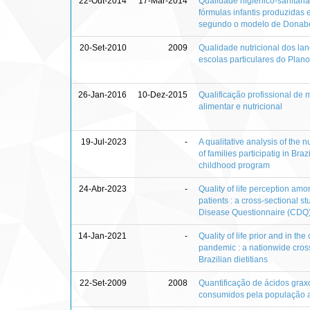
22-Out-2014
17-Mar-2014
Qualidade higiênico-sanitária
fórmulas infantis produzidas 
segundo o modelo de Donab
20-Set-2010
2009
Qualidade nutricional dos la
escolas particulares do Plano
26-Jan-2016
10-Dez-2015
Qualificação profissional de
alimentar e nutricional
19-Jul-2023
-
A qualitative analysis of the 
of families participatig in Braz
childhood program
24-Abr-2023
-
Quality of life perception am
patients : a cross-sectional s
Disease Questionnaire (CDQ
14-Jan-2021
-
Quality of life prior and in t
pandemic : a nationwide cross
Brazilian dietitians
22-Set-2009
2008
Quantificação de ácidos grax
consumidos pela população 