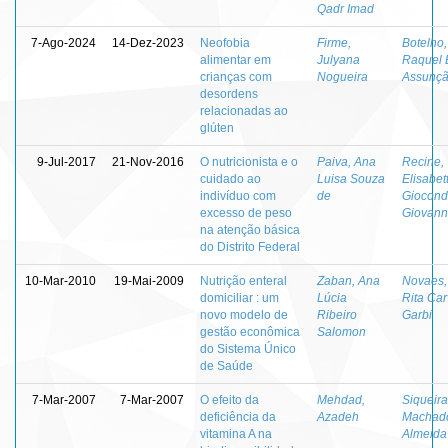
Qadr Imad
7-Ago-2024
14-Dez-2023
Neofobia
Firme,
Botelho,
alimentar em
Julyana
Raquel 
crianças com
Nogueira
Assunç
desordens
relacionadas ao
glúten
9-Jul-2017
21-Nov-2016
O nutricionista e o
Paiva, Ana
Recine,
cuidado ao
Luisa Souza
Elisabet
indivíduo com
de
Giocond
excesso de peso
Giovan
na atenção básica
do Distrito Federal
10-Mar-2010
19-Mai-2009
Nutrição enteral
Zaban, Ana
Novaes,
domiciliar : um
Lúcia
Rita Ca
novo modelo de
Ribeiro
Garbi
gestão econômica
Salomon
do Sistema Único
de Saúde
7-Mar-2007
7-Mar-2007
O efeito da
Mehdad,
Siqueira
deficiência da
Azadeh
Machad
vitamina A na
Almeida