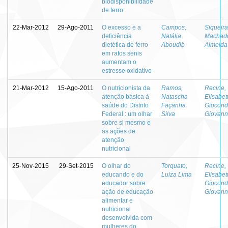
biodisponibilidade
de ferro
22-Mar-2012
29-Ago-2011
O excesso e a
Campos,
Siqueira
deficiência
Natália
Machad
dietética de ferro
Aboudib
Almeida
em ratos senis
aumentam o
estresse oxidativo
21-Mar-2012
15-Ago-2011
O nutricionista da
Ramos,
Recine,
atenção básica à
Natascha
Elisabet
saúde do Distrito
Façanha
Giocond
Federal : um olhar
Silva
Giovan
sobre si mesmo e
as ações de
atenção
nutricional
25-Nov-2015
29-Set-2015
O olhar do
Torquato,
Recine,
educando e do
Luiza Lima
Elisabet
educador sobre
Giocond
ação de educação
Giovan
alimentar e
nutricional
desenvolvida com
mulheres do