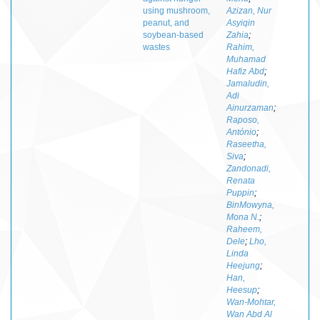
using mushroom,
Azizan, Nur
peanut, and
Asyiqin
soybean-based
Zahia
;
wastes
Rahim,
Muhamad
Hafiz Abd
;
Jamaludin,
Adi
Ainurzaman
;
Raposo,
António
;
Raseetha,
Siva
;
Zandonadi,
Renata
Puppin
;
BinMowyna,
Mona N.
;
Raheem,
Dele
;
Lho,
Linda
Heejung
;
Han,
Heesup
;
Wan-Mohtar,
Wan Abd Al