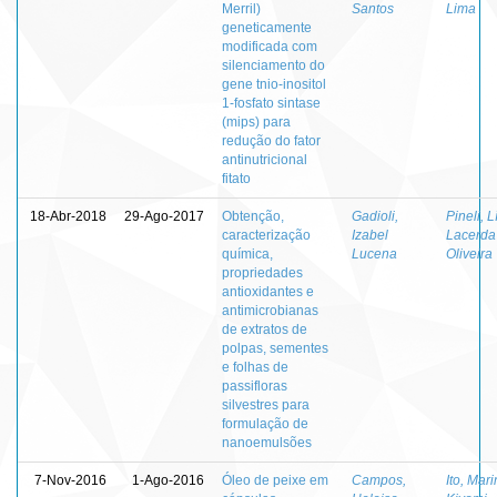
Merril)
Santos
Lima
geneticamente
modificada com
silenciamento do
gene tnio-inositol
1-fosfato sintase
(mips) para
redução do fator
antinutricional
fitato
18-Abr-2018
29-Ago-2017
Obtenção,
Gadioli,
Pineli, L
caracterização
Izabel
Lacerda
química,
Lucena
Oliveira
propriedades
antioxidantes e
antimicrobianas
de extratos de
polpas, sementes
e folhas de
passifloras
silvestres para
formulação de
nanoemulsões
7-Nov-2016
1-Ago-2016
Óleo de peixe em
Campos,
Ito, Mar