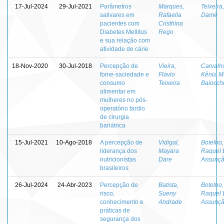
17-Jul-2024
29-Jul-2021
Parâmetros
Marques,
Teixeira
salivares em
Rafaella
Damé
pacientes com
Cristhina
Diabetes Mellitus
Rego
e sua relação com
atividade de cárie
18-Nov-2020
30-Jul-2018
Percepção de
Vieira,
Carvalh
fome-saciedade e
Flávio
Kênia M
consumo
Teixeira
Baiocch
alimentar em
mulheres no pós-
operatório tardio
de cirurgia
bariátrica
15-Jul-2021
10-Ago-2018
A percepção de
Vidigal,
Botelho,
liderança dos
Mayara
Raquel 
nutricionistas
Dare
Assunç
brasileiros
26-Jul-2024
24-Abr-2023
Percepção de
Batista,
Botelho,
risco,
Sueny
Raquel 
conhecimento e
Andrade
Assunç
práticas de
segurança dos