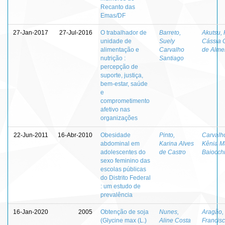
Recanto das
Emas/DF
27-Jan-2017
27-Jul-2016
O trabalhador de
Barreto,
Akutsu, 
unidade de
Suely
Cássia 
alimentação e
Carvalho
de Alme
nutrição :
Santiago
percepção de
suporte, justiça,
bem-estar, saúde
e
comprometimento
afetivo nas
organizações
22-Jun-2011
16-Abr-2010
Obesidade
Pinto,
Carvalh
abdominal em
Karina Alves
Kênia M
adolescentes do
de Castro
Baiocch
sexo feminino das
escolas públicas
do Distrito Federal
: um estudo de
prevalência
16-Jan-2020
2005
Obtenção de soja
Nunes,
Aragão,
(Glycine max (L.)
Aline Costa
Francis