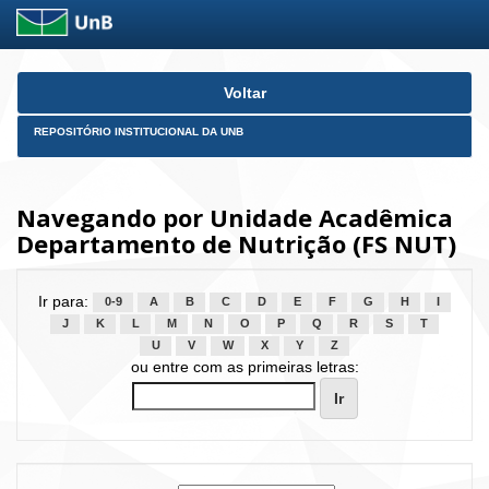
Skip
Voltar
navigation
REPOSITÓRIO INSTITUCIONAL DA UNB
Navegando por Unidade Acadêmica
Departamento de Nutrição (FS NUT)
Ir para:
0-9
A
B
C
D
E
F
G
H
I
J
K
L
M
N
O
P
Q
R
S
T
U
V
W
X
Y
Z
ou entre com as primeiras letras: