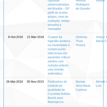
cápsulas
Heloisa
Kiyomi
comercializadas
Rodrigues
em Brasília – DF :
de Gouvêa
perfil de ácidos
graxos, nível de
oxidação, metais
pesados e
rotulagem
8-Out-2018
21-Mar-2018
O papel da
Holanda,
Araújo,
ingestão proteica
Thaís
Maria C
na mortalidade e
Pereira
complicações
infecciosas em
pacientes críticos
adultos com
nutrição enteral :
uma revisão
sistemática
26-Mai-2016
30-Nov-2015
Parâmetros de
Barreto,
Moretti,
controle de
Alice Maria
Luiz
qualidade de
Cardoso
Cucurbita ficifolia
Bouhé para
fitoterápicos