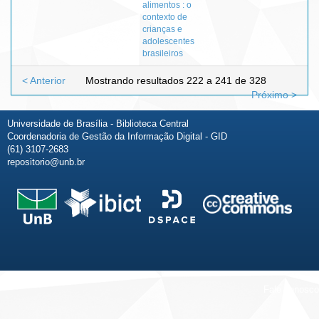
alimentos : o
contexto de
crianças e
adolescentes
brasileiros
< Anterior
Mostrando resultados 222 a 241 de 328
Próximo >
Universidade de Brasília - Biblioteca Central
Coordenadoria de Gestão da Informação Digital - GID
(61) 3107-2683
repositorio@unb.br
Fale conosco