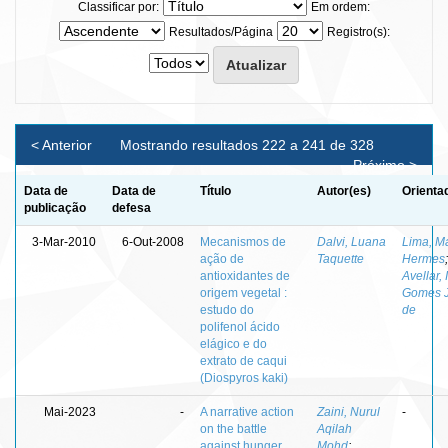
Classificar por:
Em ordem:
Resultados/Página
Registro(s):
< Anterior
Mostrando resultados 222 a 241 de 328
Próximo >
Data de
Data de
Título
Autor(es)
Orienta
publicação
defesa
3-Mar-2010
6-Out-2008
Mecanismos de
Dalvi, Luana
Lima, M
ação de
Taquette
Hermes
;
antioxidantes de
Avellar, 
origem vegetal :
Gomes 
estudo do
de
polifenol ácido
elágico e do
extrato de caqui
(Diospyros kaki)
Mai-2023
-
A narrative action
Zaini, Nurul
-
on the battle
Aqilah
against hunger
Mohd
;