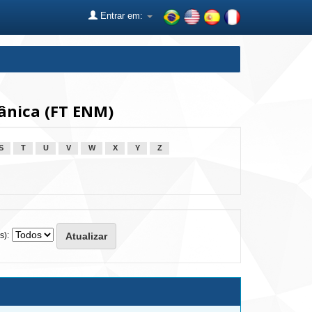
Entrar em:
nica (FT ENM)
S
T
U
V
W
X
Y
Z
s):