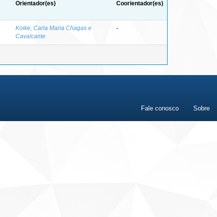
Orientador(es)
Coorientador(es)
Koike, Carla Maria Chagas e
-
Cavalcante
Fale conosco
Sobre