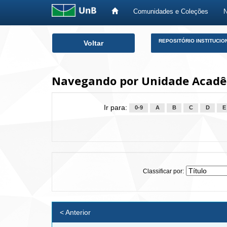
Comunidades e Coleções
Skip
REPOSITÓRIO INSTITUCIO
Voltar
navigation
Navegando por Unidade Acadê
Ir para:
0-9
A
B
C
D
E
Classificar por:
< Anterior