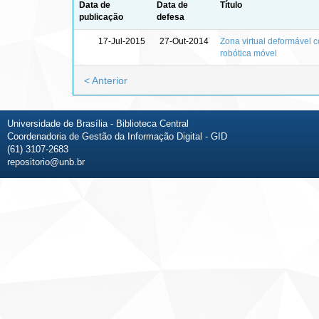
Data de
Data de
Título
publicação
defesa
17-Jul-2015
27-Out-2014
Zona virtual deformável c
robótica móvel
< Anterior
Universidade de Brasília - Biblioteca Central
Coordenadoria de Gestão da Informação Digital - GID
(61) 3107-2683
repositorio@unb.br