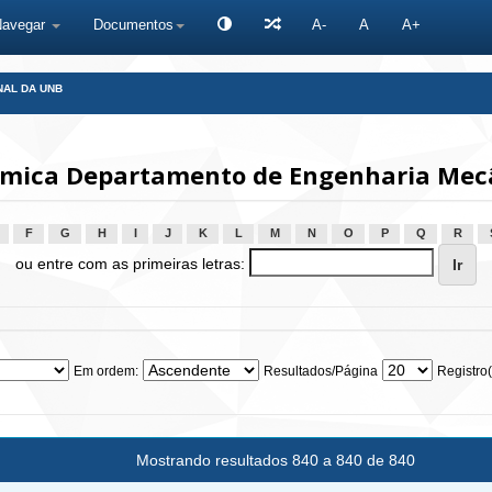
Navegar
Documentos
A-
A
A+
NAL DA UNB
mica Departamento de Engenharia Mecâ
F
G
H
I
J
K
L
M
N
O
P
Q
R
ou entre com as primeiras letras:
Em ordem:
Resultados/Página
Registro(
Mostrando resultados 840 a 840 de 840