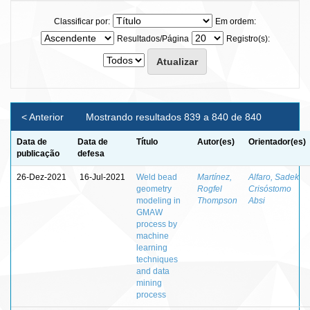
Classificar por:
Em ordem:
Resultados/Página
Registro(s):
< Anterior
Mostrando resultados 839 a 840 de 840
Data de
Data de
Título
Autor(es)
Orientador(es)
publicação
defesa
26-Dez-2021
16-Jul-2021
Weld bead
Martínez,
Alfaro, Sadek
geometry
Rogfel
Crisóstomo
modeling in
Thompson
Absi
GMAW
process by
machine
learning
techniques
and data
mining
process