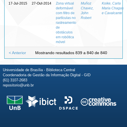
17-Jul-2015
27-Out-2014
Zona virtual
Muñoz
Koike, Carla
deformável
Chavez,
Maria Chagas
com filtro de
John
e Cavalcante
partículas no
Robert
rastreamento
de
obstáculos
em robótica
móvel
< Anterior
Mostrando resultados 839 a 840 de 840
Universidade de Brasília - Biblioteca Central
Coordenadoria de Gestão da Informação Digital - GID
(61) 3107-2683
repositorio@unb.br