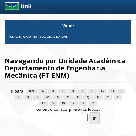
Skip
Voltar
navigation
REPOSITÓRIO INSTITUCIONAL DA UNB
Navegando por Unidade Acadêmica
Departamento de Engenharia
Mecânica (FT ENM)
Ir para:
0-9
A
B
C
D
E
F
G
H
I
J
K
L
M
N
O
P
Q
R
S
T
U
V
W
X
Y
Z
ou entre com as primeiras letras: