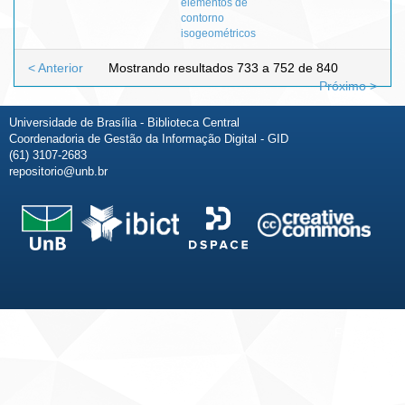
elementos de
contorno
isogeométricos
< Anterior
Mostrando resultados 733 a 752 de 840
Próximo >
Universidade de Brasília - Biblioteca Central
Coordenadoria de Gestão da Informação Digital - GID
(61) 3107-2683
repositorio@unb.br
Fale conosco
Sobre