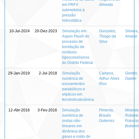
em PRFV
Almeida
submetidos à
pressão
hidrostática
10-Jul-2024
20-Dez-2023
Simulação em
Gonzales,
Silveira
Aspen Plus® do
Thiago da
Amaral
processo de
Silva
torrefação de
resíduos
lignocelulósicos
do Distrito Federal
29-Jan-2019
2-Jul-2018
Simulação
Campos,
Gontijo,
numérica de
Arthur Alves
Gabler
escoamentos
Rios
parabólicos e
elípticos em
ferrohidrodinâmica
12-Abr-2016
3-Fev-2016
Simulação
Pimenta,
Miserda
numérica de
Braulio
Roberto
ondas não-
Gutierrez
Francis
lineares em
Bobenri
dinâmica dos
gases e ruído de