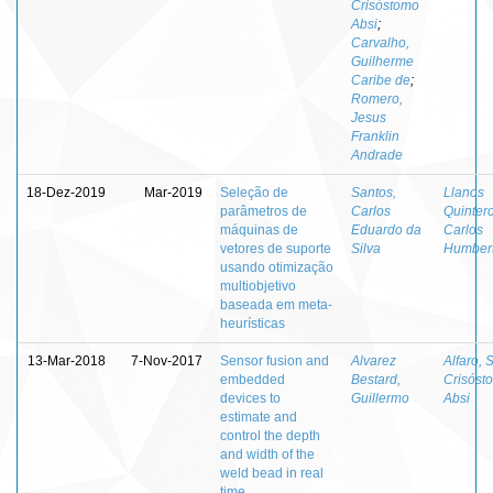
Crisóstomo
Absi
;
Carvalho,
Guilherme
Caribe de
;
Romero,
Jesus
Franklin
Andrade
18-Dez-2019
Mar-2019
Seleção de
Santos,
Llanos
parâmetros de
Carlos
Quintero
máquinas de
Eduardo da
Carlos
vetores de suporte
Silva
Humber
usando otimização
multiobjetivo
baseada em meta-
heurísticas
13-Mar-2018
7-Nov-2017
Sensor fusion and
Alvarez
Alfaro, 
embedded
Bestard,
Crisóst
devices to
Guillermo
Absi
estimate and
control the depth
and width of the
weld bead in real
time