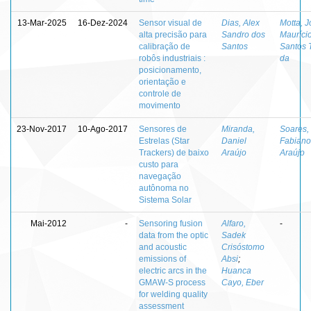
13-Mar-2025
16-Dez-2024
Sensor visual de
Dias, Alex
Motta, 
alta precisão para
Sandro dos
Mauríci
calibração de
Santos
Santos 
robôs industriais :
da
posicionamento,
orientação e
controle de
movimento
23-Nov-2017
10-Ago-2017
Sensores de
Miranda,
Soares,
Estrelas (Star
Daniel
Fabiano
Trackers) de baixo
Araújo
Araújo
custo para
navegação
autônoma no
Sistema Solar
Mai-2012
-
Sensoring fusion
Alfaro,
-
data from the optic
Sadek
and acoustic
Crisóstomo
emissions of
Absi
;
electric arcs in the
Huanca
GMAW-S process
Cayo, Eber
for welding quality
assessment