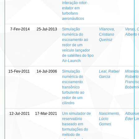
interação rotor-
estator em
turbofans
aeronáuticos
7-Fev-2014
25-Jul-2013
Simulação
Vilanova,
Veras, 
numérica do
Cristiano
Alberto
escoamento ao
Queiroz
redor de um
veículo lançador
de satélites do tipo
Air-Launch
15-Fev-2011
14-Jul-2006
Simulação
Leal, Rafael
Miserda
numérica do
Garcia
Roberto
escoamento
Francis
transônico
Bobenri
turbulento ao
redor de um
cilindro
12-Jul-2021
17-Mar-2021
Um simulador de
Nascimento,
Albuque
reservatório
Lúcio
Éder Li
baseado em
Gomes
formulações do
método de