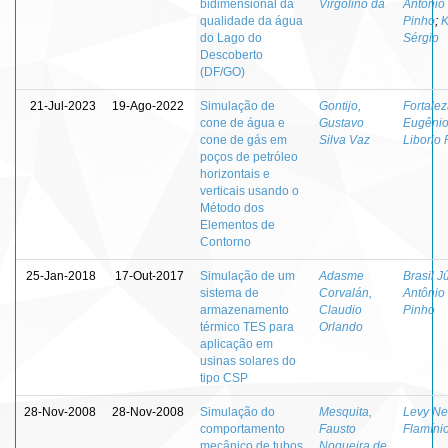
bidimensional da
Virgolino da
Antônio
qualidade da água
Pinho
;
K
do Lago do
Sérgio
Descoberto
(DF/GO)
21-Jul-2023
19-Ago-2022
Simulação de
Gontijo,
Fortalez
cone de água e
Gustavo
Eugêni
cone de gás em
Silva Vaz
Liborio 
poços de petróleo
horizontais e
verticais usando o
Método dos
Elementos de
Contorno
25-Jan-2018
17-Out-2017
Simulação de um
Adasme
Brasil Jú
sistema de
Corvalán,
Antônio
armazenamento
Claudio
Pinho
térmico TES para
Orlando
aplicação em
usinas solares do
tipo CSP
28-Nov-2008
28-Nov-2008
Simulação do
Mesquita,
Levy Ne
comportamento
Fausto
Flamíni
mecânico de tubos
Nogueira de