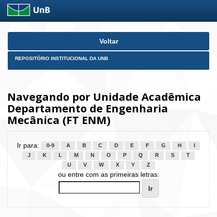
Skip
Voltar
navigation
REPOSITÓRIO INSTITUCIONAL DA UNB
Navegando por Unidade Acadêmica
Departamento de Engenharia
Mecânica (FT ENM)
Ir para:
0-9
A
B
C
D
E
F
G
H
I
J
K
L
M
N
O
P
Q
R
S
T
U
V
W
X
Y
Z
ou entre com as primeiras letras: