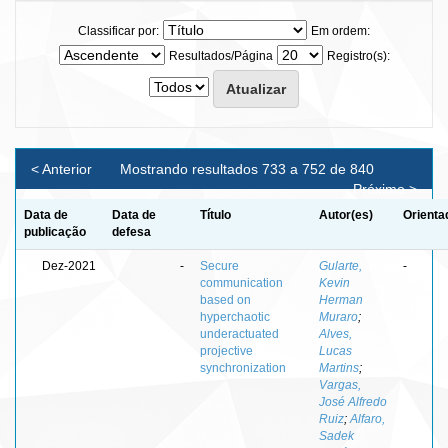
Classificar por:
Em ordem:
Resultados/Página
Registro(s):
< Anterior
Mostrando resultados 733 a 752 de 840
Próximo >
Data de
Data de
Título
Autor(es)
Orienta
publicação
defesa
Dez-2021
-
Secure
Gularte,
-
communication
Kevin
based on
Herman
hyperchaotic
Muraro
;
underactuated
Alves,
projective
Lucas
synchronization
Martins
;
Vargas,
José Alfredo
Ruiz
;
Alfaro,
Sadek