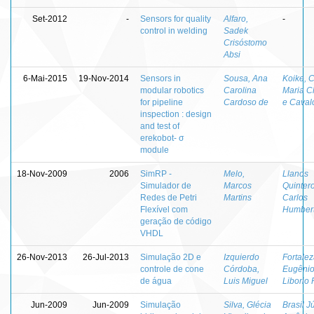
Set-2012
-
Sensors for quality
Alfaro,
-
control in welding
Sadek
Crisóstomo
Absi
6-Mai-2015
19-Nov-2014
Sensors in
Sousa, Ana
Koike, C
modular robotics
Carolina
Maria C
for pipeline
Cardoso de
e Caval
inspection : design
and test of
erekobot- σ
module
18-Nov-2009
2006
SimRP -
Melo,
Llanos
Simulador de
Marcos
Quintero
Redes de Petri
Martins
Carlos
Flexível com
Humber
geração de código
VHDL
26-Nov-2013
26-Jul-2013
Simulação 2D e
Izquierdo
Fortalez
controle de cone
Córdoba,
Eugêni
de água
Luis Miguel
Liborio 
Jun-2009
Jun-2009
Simulação
Silva, Glécia
Brasil Jú