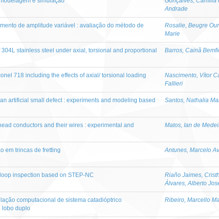
 : modelagem e simulação
Gonçalves, Camilla
Andrade
amento de amplitude variável : avaliação do método de
Rosalie, Beugre Ou
Marie
f 304L stainless steel under axial, torsional and proportional
Barros, Cainã Bemfi
onel 718 including the effects of axial/ torsional loading
Nascimento, Vítor C
Fallieri
h an artificial small defect : experiments and modeling based
Santos, Nathalia M
erhead conductors and their wires : experimental and
Matos, Ian de Medei
o em trincas de fretting
Antunes, Marcelo Av
d-loop inspection based on STEP-NC
Riaño Jaimes, Crist
Álvares, Alberto Jos
lação computacional de sistema catadióptrico
Ribeiro, Marcello M
e lobo duplo