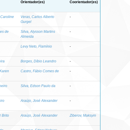
Orientador(es)
Coorientador(es)
Caroline
Veras, Carlos Alberto
-
Gurgel
es de
Silva, Alysson Martins
-
Almeida
Levy Neto, Flamínio
-
eira
Borges, Díbio Leandro
-
 Karen
Castro, Fábio Comes de
-
heiro
Silva, Edson Paulo da
-
iro
Araújo, José Alexander
-
 Brito
Araújo, José Alexander
Ziberov, Maksym