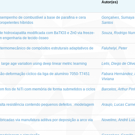
Autor(es)
esempenho de combustível a base de parafina e cera
Gonçalves, Sumaya 
propelentes híbridos
Santos
de hidroxiapatita modificada com BaTIO3 e Zn0 via freeze-
Souza, Rodrigo Nun
m engenharia de tecido ósseo
termomecânico de compósitos estruturais adaptativos de
Faluhelyi, Peter
th large age variation using deep linear metric learning
Lelis, Diego de Oliv
ão-deformação cíclico da liga de alumínio 7050-T7451
Fabara Hernández,
Viviana
 em fios de NiTi com memória de forma submetidos a ciclos
Barcelos, Arthur Pin
 alta resistência contendo pequenos defeitos : modelagem
Araujo, Lucas Carne
bricadas via manufatura aditiva por deposição a arco via
Novelino, André Luiz