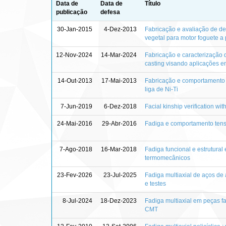
Data de
Data de
Título
publicação
defesa
30-Jan-2015
4-Dez-2013
Fabricação e avaliação de d
vegetal para motor foguete a 
12-Nov-2024
14-Mar-2024
Fabricação e caracterização 
casting visando aplicações e
14-Out-2013
17-Mai-2013
Fabricação e comportamento 
liga de Ni-Ti
7-Jun-2019
6-Dez-2018
Facial kinship verification wi
24-Mai-2016
29-Abr-2016
Fadiga e comportamento tens
7-Ago-2018
16-Mar-2018
Fadiga funcional e estrutural
termomecânicos
23-Fev-2026
23-Jul-2025
Fadiga multiaxial de aços de
e testes
8-Jul-2024
18-Dez-2023
Fadiga multiaxial em peças fa
CMT