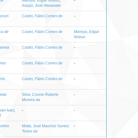
 de
Mamiya, Edgar Nobuo
;
-
Araújo, José Alexander
ronon
Castro, Fábio Comes de
-
ca de
Castro, Fábio Comes de
Mamiya, Edgar
Nobuo
aixeta
Castro, Fábio Comes de
-
anes
Castro, Fábio Comes de
-
ros
Castro, Fábio Comes de
-
elar
Silva, Cosme Roberto
-
Moreira da
hian Ivan
;
-
-
é
arinho
Motta, José Maurício Santos
-
Torres da