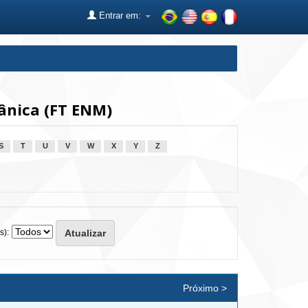
Entrar em:
nica (FT ENM)
S
T
U
V
W
X
Y
Z
s):
Próximo >