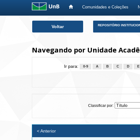
Comunidades e Coleções
Skip
REPOSITÓRIO INSTITUCIO
Voltar
navigation
Navegando por Unidade Acadê
Ir para:
0-9
A
B
C
D
E
Classificar por:
< Anterior