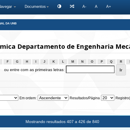
Navegar
Documentos
A-
A
A+
NAL DA UNB
mica Departamento de Engenharia Mecâ
F
G
H
I
J
K
L
M
N
O
P
Q
R
ou entre com as primeiras letras:
Em ordem:
Resultados/Página
Registro(
Mostrando resultados 407 a 426 de 840