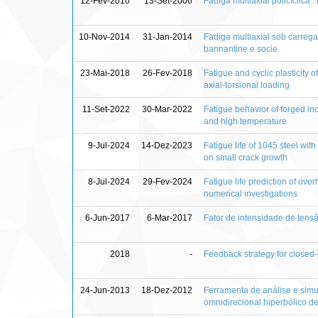
12-Fev-2010
13-Set-2006
Fadiga multiaxial policíclica
10-Nov-2014
31-Jan-2014
Fadiga multiaxial sob carreg
bannantine e socie
23-Mai-2018
26-Fev-2018
Fatigue and cyclic plasticity o
axial-torsional loading
11-Set-2022
30-Mar-2022
Fatigue behavior of forged inc
and high temperature
9-Jul-2024
14-Dez-2023
Fatigue life of 1045 steel wit
on small crack growth
8-Jul-2024
29-Fev-2024
Fatigue life prediction of ov
numerical investigations
6-Jun-2017
6-Mar-2017
Fator de intensidade de tensã
2018
-
Feedback strategy for close
24-Jun-2013
18-Dez-2012
Ferramenta de análise e simu
omnidirecional hiperbólico d