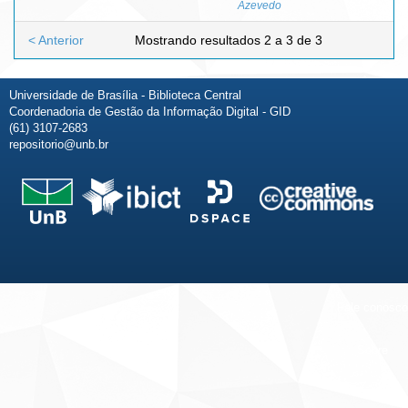
Azevedo
< Anterior
Mostrando resultados 2 a 3 de 3
Universidade de Brasília - Biblioteca Central
Coordenadoria de Gestão da Informação Digital - GID
(61) 3107-2683
repositorio@unb.br
Fale conosco
Sobre