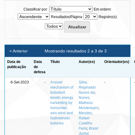
Classificar por:
Em ordem:
Resultados/Página
Registro(s):
< Anterior
Mostrando resultados 2 a 3 de 3
Data de
Data
Título
Autor(es)
Orientador(es)
publicação
de
defesa
6-Set-2023
-
A novel
Silva,
-
mechanism of
Reginaldo
turbulent
Nunes da
;
kinetic energy
Nunes,
harvesting by
Matheus
horizontal-
Montenegro
;
axis wind and
Mendes,
hydrokinetic
Rafael
turbines
Castilho
Faria
;
Brasil
Junior,