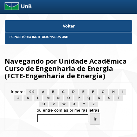
Skip
Voltar
navigation
REPOSITÓRIO INSTITUCIONAL DA UNB
Navegando por Unidade Acadêmica
Curso de Engenharia de Energia
(FCTE-Engenharia de Energia)
Ir para:
0-9
A
B
C
D
E
F
G
H
I
J
K
L
M
N
O
P
Q
R
S
T
U
V
W
X
Y
Z
ou entre com as primeiras letras: