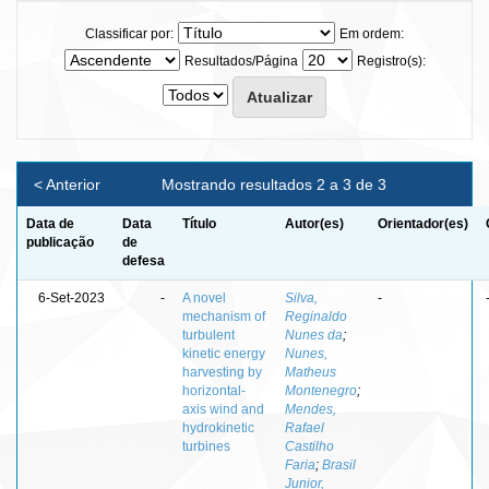
Classificar por:
Em ordem:
Resultados/Página
Registro(s):
< Anterior
Mostrando resultados 2 a 3 de 3
Data de
Data
Título
Autor(es)
Orientador(es)
publicação
de
defesa
6-Set-2023
-
A novel
Silva,
-
mechanism of
Reginaldo
turbulent
Nunes da
;
kinetic energy
Nunes,
harvesting by
Matheus
horizontal-
Montenegro
;
axis wind and
Mendes,
hydrokinetic
Rafael
turbines
Castilho
Faria
;
Brasil
Junior,