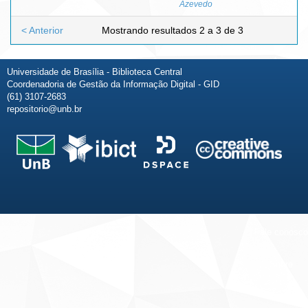
Azevedo
< Anterior
Mostrando resultados 2 a 3 de 3
Universidade de Brasília - Biblioteca Central
Coordenadoria de Gestão da Informação Digital - GID
(61) 3107-2683
repositorio@unb.br
Fale conosco
Sobre