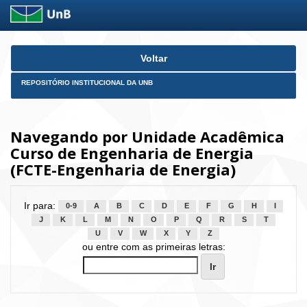
Skip
Voltar
navigation
REPOSITÓRIO INSTITUCIONAL DA UNB
Navegando por Unidade Acadêmica
Curso de Engenharia de Energia
(FCTE-Engenharia de Energia)
Ir para:
0-9
A
B
C
D
E
F
G
H
I
J
K
L
M
N
O
P
Q
R
S
T
U
V
W
X
Y
Z
ou entre com as primeiras letras: