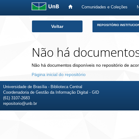
Comunidades e Coleções
Skip
REPOSITÓRIO INSTITUCIO
Voltar
navigation
Não há documento
Não há documentos disponíveis no repositório de acor
Página inicial do repositório
Universidade de Brasília - Biblioteca Central
Coordenadoria de Gestão da Informação Digital - GID
(61) 3107-2683
repositorio@unb.br