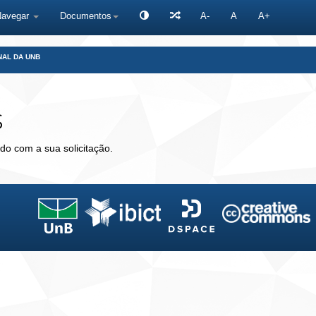
Navegar
Documentos
A-
A
A+
NAL DA UNB
s
do com a sua solicitação.