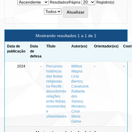
Resultados/Página
Registro(s):
Mostrando resultados 1 a 1 de 1
Data de
Data
Título
Autor(es)
Orientador(es)
Coor
publicação
de
defesa
2024
-
Percursos
Milfont,
-
-
históricos
Magna
das festas
Lícia
religiosas
Barros
;
no Recife :
Cavalcanti,
descobrindo
Rafaella
relações
dos
entre linhas,
Santos
;
movimentos
Monteiro,
e
Circe
urbanidades
Maria
Gama