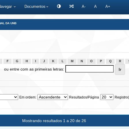
Navegar
Documentos
A-
A
A+
NAL DA UNB
F
G
H
I
J
K
L
M
N
O
P
Q
R
ou entre com as primeiras letras:
Em ordem:
Resultados/Página
Registro(
Mostrando resultados 1 a 20 de 26