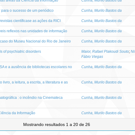
nas áreas da Ciência da Informação
Cunha, Murilo Bastos da
r para o sucesso de um periódico
Cunha, Murilo Bastos da
revistas científicase as ações da RICI
Cunha, Murilo Bastos da
íveis reflexos nas unidades de informação
Cunha, Murilo Bastos da
caso do Museu Nacional do Rio de Janeiro
Cunha, Murilo Bastos da
of psychiatric disorders
Maior, Rafael Plakoudi Souto
;
Ni
Fábio Viegas
A e a ausência de bibliotecas escolares no
Cunha, Murilo Bastos da
 livro, a leitura, a escrita, a literatura e as
Cunha, Murilo Bastos da
atográfica : o incêndio na Cinemateca
Cunha, Murilo Bastos da
 Ciência da Informação
Cunha, Murilo Bastos da
Mostrando resultados 1 a 20 de 26