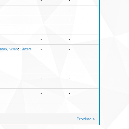
-
-
-
-
-
-
-
-
-
-
shijo, Hisao
;
Caixeta,
-
-
-
-
-
-
-
-
-
-
Próximo >