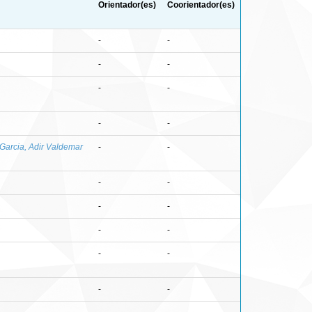
Orientador(es)
Coorientador(es)
-
-
-
-
-
-
-
-
Garcia, Adir Valdemar
-
-
-
-
-
-
-
-
-
-
-
-