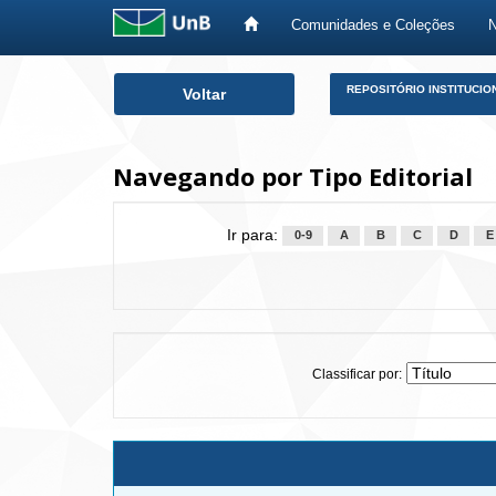
Comunidades e Coleções
Skip
REPOSITÓRIO INSTITUCIO
Voltar
navigation
Navegando por Tipo Editorial
Ir para:
0-9
A
B
C
D
E
Classificar por: