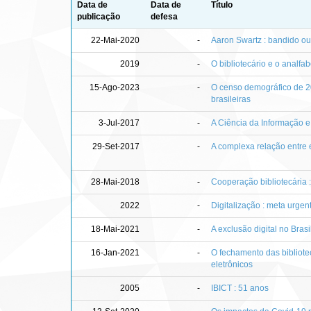
Data de
Data de
Título
publicação
defesa
22-Mai-2020
-
Aaron Swartz : bandido ou
2019
-
O bibliotecário e o analfa
15-Ago-2023
-
O censo demográfico de 20
brasileiras
3-Jul-2017
-
A Ciência da Informação e
29-Set-2017
-
A complexa relação entre
28-Mai-2018
-
Cooperação bibliotecária 
2022
-
Digitalização : meta urgen
18-Mai-2021
-
A exclusão digital no Bras
16-Jan-2021
-
O fechamento das bibliotec
eletrônicos
2005
-
IBICT : 51 anos