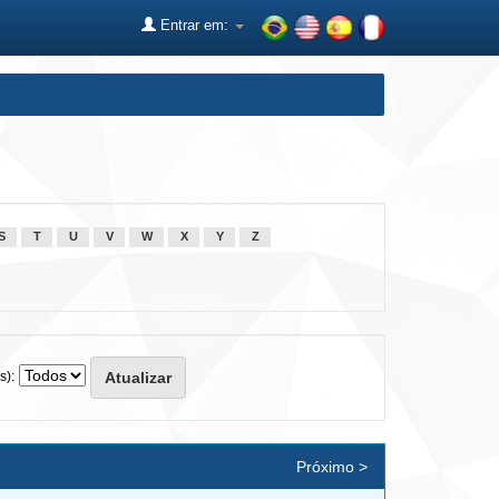
Entrar em:
S
T
U
V
W
X
Y
Z
s):
Próximo >