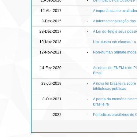
13-Set-2020
-
Os impactos da Covid-19 
19-Abr-2017
-
A importância do avaliado
3-Dez-2015
-
A internacionalização das 
29-Dez-2017
-
A Lei do Teto e seus poss
19-Nov-2018
-
Um museu em chamas : o 
12-Nov-2021
-
Non-human primate models 
14-Fev-2020
-
As notas do ENEM e do PIS
Brasil
23-Jul-2018
-
A nova lei brasileira sobre o
bibliotecas públicas
8-Out-2021
-
A perda da memória cinem
Brasileira
2022
-
Periódicos brasileiros de