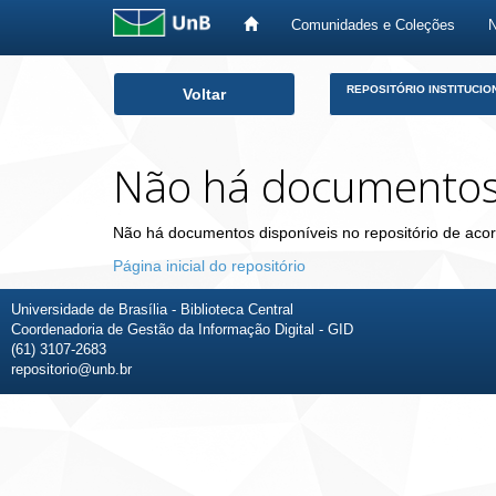
Comunidades e Coleções
Skip
REPOSITÓRIO INSTITUCIO
Voltar
navigation
Não há documento
Não há documentos disponíveis no repositório de acor
Página inicial do repositório
Universidade de Brasília - Biblioteca Central
Coordenadoria de Gestão da Informação Digital - GID
(61) 3107-2683
repositorio@unb.br