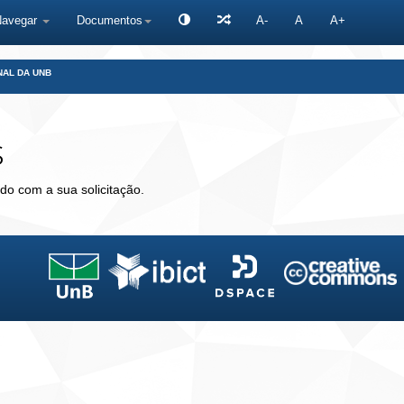
Navegar
Documentos
A-
A
A+
NAL DA UNB
s
do com a sua solicitação.