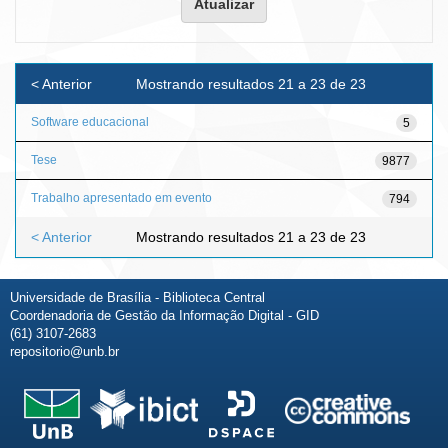
< Anterior
Mostrando resultados 21 a 23 de 23
Software educacional
5
Tese
9877
Trabalho apresentado em evento
794
< Anterior
Mostrando resultados 21 a 23 de 23
Universidade de Brasília - Biblioteca Central
Coordenadoria de Gestão da Informação Digital - GID
(61) 3107-2683
repositorio@unb.br