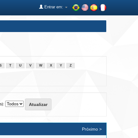
Entrar em:
S
T
U
V
W
X
Y
Z
s):
Próximo >