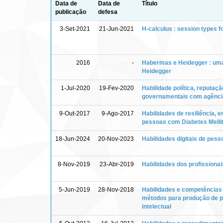
Data de
Data de
Título
publicação
defesa
3-Set-2021
21-Jun-2021
H-calculus : session types f
2016
-
Habermas e Heidegger : uma 
Heidegger
1-Jul-2020
19-Fev-2020
Habilidade política, reputa
governamentais com agênci
9-Out-2017
9-Ago-2017
Habilidades de resiliência,
pessoas com Diabetes Mellit
18-Jun-2024
20-Nov-2023
Habilidades digitais de pess
8-Nov-2019
23-Abr-2019
Habilidades dos profissiona
5-Jun-2019
28-Nov-2018
Habilidades e competências 
métodos para produção de p
intelectual