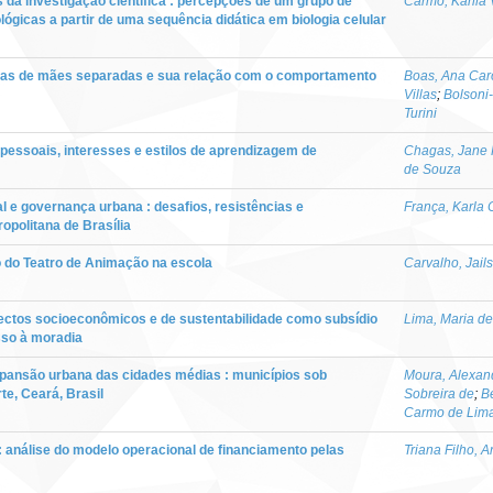
 da investigação científica : percepções de um grupo de
Carmo, Karlla 
lógicas a partir de uma sequência didática em biologia celular
ivas de mães separadas e sua relação com o comportamento
Boas, Ana Caro
Villas
;
Bolsoni-
Turini
 pessoais, interesses e estilos de aprendizagem de
Chagas, Jane 
de Souza
l e governança urbana : desafios, resistências e
França, Karla C
opolitana de Brasília
 do Teatro de Animação na escola
Carvalho, Jail
ectos socioeconômicos e de sustentabilidade como subsídio
Lima, Maria de
sso à moradia
xpansão urbana das cidades médias : municípios sob
Moura, Alexan
te, Ceará, Brasil
Sobreira de
;
B
Carmo de Lim
: análise do modelo operacional de financiamento pelas
Triana Filho, A