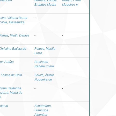
Vieira do
Ferreira, Louise
Araujo, Carla
Brandes Moura
Medeiros y
lina Villares Barral
-
-
Silva, Alessandra
Farias
;
Fleith, Denise
-
-
hristina Batista de
Peluso, Marília
-
Luiza
son Araújo
Brochado,
-
Izabela Costa
 Fátima de Brito
Souza, Álvaro
-
Nogueira de
drina Saldanha
-
-
ezerra, Maria do
a
ntonio
Schürmann,
-
Francisca
Albertina