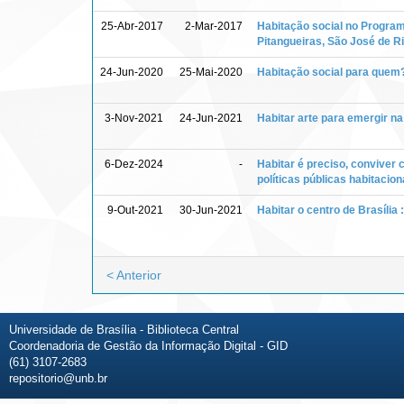
25-Abr-2017
2-Mar-2017
Habitação social no Program
Pitangueiras, São José de R
24-Jun-2020
25-Mai-2020
Habitação social para quem?
3-Nov-2021
24-Jun-2021
Habitar arte para emergir na
6-Dez-2024
-
Habitar é preciso, conviver c
políticas públicas habitaci
9-Out-2021
30-Jun-2021
Habitar o centro de Brasília 
< Anterior
Universidade de Brasília - Biblioteca Central
Coordenadoria de Gestão da Informação Digital - GID
(61) 3107-2683
repositorio@unb.br