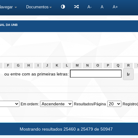
Navegar
Documentos
A-
A
A+
NAL DA UNB
F
G
H
I
J
K
L
M
N
O
P
Q
R
ou entre com as primeiras letras:
Em ordem:
Resultados/Página
Registro(
Mostrando resultados 25460 a 25479 de 50947