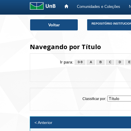
Comunidades e Coleções
Skip
REPOSITÓRIO INSTITUCIO
Voltar
navigation
Navegando por Título
Ir para:
0-9
A
B
C
D
E
Classificar por:
< Anterior