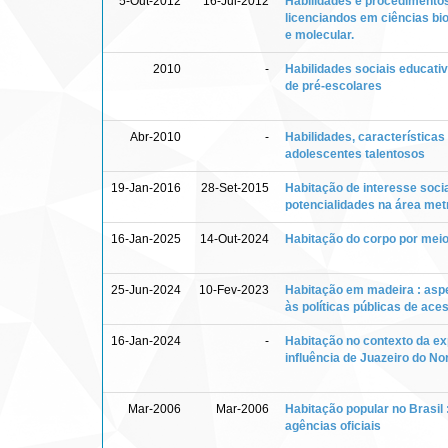
5-Out-2012
16-Jul-2012
Habilidades e procedimentos
licenciandos em ciências bio
e molecular.
2010
-
Habilidades sociais educat
de pré-escolares
Abr-2010
-
Habilidades, características
adolescentes talentosos
19-Jan-2016
28-Set-2015
Habitação de interesse socia
potencialidades na área metr
16-Jan-2025
14-Out-2024
Habitação do corpo por meio
25-Jun-2024
10-Fev-2023
Habitação em madeira : asp
às políticas públicas de ace
16-Jan-2024
-
Habitação no contexto da e
influência de Juazeiro do Nor
Mar-2006
Mar-2006
Habitação popular no Brasil 
agências oficiais