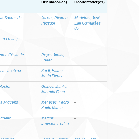
Orientador(es)
Coorientador(es)
avo Soares de
Jacobi, Ricardo
Medeiros, José
Pezzuol
Edil Guimarães
de
ra Freitag
-
-
herme César de
Reyes Júnior,
-
Edgar
nna Jacobina
Seidl, Eliane
-
Maria Fleury
 Rocha
Gomes, Marília
-
Miranda Forte
éia Miguens
Meneses, Pedro
-
Paulo Murce
Ribeiro
Martins,
-
Emerson Fachin