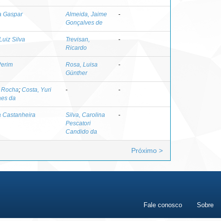
a Gaspar
Almeida, Jaime
-
Gonçalves de
Luiz Silva
Trevisan,
-
Ricardo
Perim
Rosa, Luisa
-
Günther
o Rocha
;
Costa, Yuri
-
-
aes da
a Castanheira
Silva, Carolina
-
Pescatori
Candido da
Próximo >
Fale conosco
Sobre