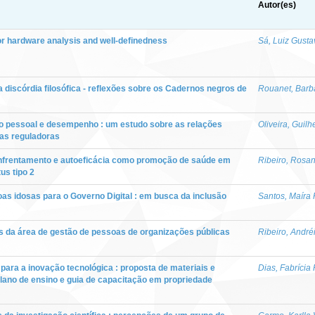
Autor(es)
or hardware analysis and well-definedness
Sá, Luiz Gust
discórdia filosófica - reflexões sobre os Cadernos negros de
Rouanet, Barba
ção pessoal e desempenho : um estudo sobre as relações
Oliveira, Guil
as reguladoras
 enfrentamento e autoeficácia como promoção de saúde em
Ribeiro, Rosa
us tipo 2
oas idosas para o Governo Digital : em busca da inclusão
Santos, Maíra
is da área de gestão de pessoas de organizações públicas
Ribeiro, Andr
para a inovação tecnológica : proposta de materiais e
Dias, Fabrícia 
lano de ensino e guia de capacitação em propriedade