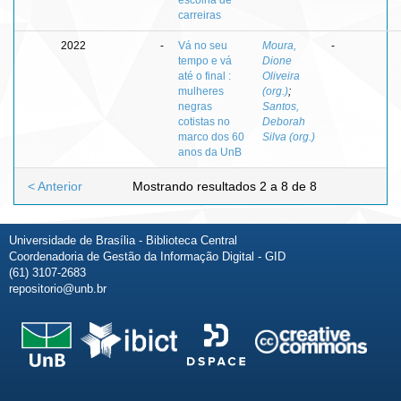
carreiras
2022
-
Vá no seu
Moura,
-
tempo e vá
Dione
até o final :
Oliveira
mulheres
(org.)
;
negras
Santos,
cotistas no
Deborah
marco dos 60
Silva (org.)
anos da UnB
< Anterior
Mostrando resultados 2 a 8 de 8
Universidade de Brasília - Biblioteca Central
Coordenadoria de Gestão da Informação Digital - GID
(61) 3107-2683
repositorio@unb.br