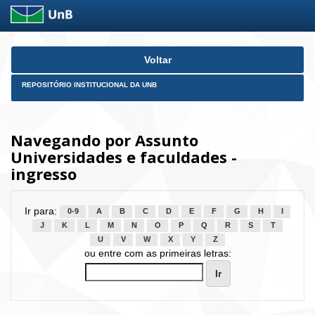
Skip
Voltar
navigation
REPOSITÓRIO INSTITUCIONAL DA UNB
Navegando por Assunto
Universidades e faculdades -
ingresso
Ir para:
0-9
A
B
C
D
E
F
G
H
I
J
K
L
M
N
O
P
Q
R
S
T
U
V
W
X
Y
Z
ou entre com as primeiras letras: