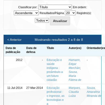
Classificar por:
Em ordem:
Resultados/Página
Registro(s):
< Anterior
Mostrando resultados 2 a 8 de 8
Data de
Data de
Título
Autor(es)
Orientador(es
publicação
defesa
2012
-
Educação e
Hamann,
-
saúde
Edgar
indígena :
Merchán
;
preâmbulo a
Sousa,
um futuro
Maria
cidadão
Fátima de
11-Jul-2014
27-Mar-2014
Educação
Marques,
Souza,
profissional :
Claudia
Amaralina
o ingresso, as
Luíza
Miranda de
tecnologias e
a