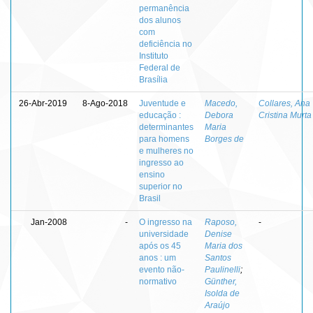
permanência
dos alunos
com
deficiência no
Instituto
Federal de
Brasília
26-Abr-2019
8-Ago-2018
Juventude e
Macedo,
Collares, Ana
educação :
Debora
Cristina Murta
determinantes
Maria
para homens
Borges de
e mulheres no
ingresso ao
ensino
superior no
Brasil
Jan-2008
-
O ingresso na
Raposo,
-
universidade
Denise
após os 45
Maria dos
anos : um
Santos
evento não-
Paulinelli
;
normativo
Günther,
Isolda de
Araújo