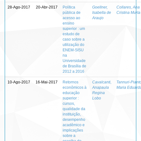
28-Ago-2017
20-Abr-2017
Política
Goellner,
Collares, Ana
pública de
Isabella de
Cristina Murta
acesso ao
Araujo
ensino
superior : um
estudo de
caso sobre a
utilização do
ENEM-SISU
na
Universidade
de Brasília de
2012 a 2016
10-Ago-2017
16-Mai-2017
Retornos
Cavalcanti,
Tannuri-Pianto
econômicos à
Anapaula
Maria Eduard
educação
Regina
superior :
Lobo
cursos,
qualidade da
instituição,
desempenho
acadêmico e
implicações
sobre a
escolha de