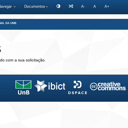
Navegar
Documentos
A-
A
A+
NAL DA UNB
s
do com a sua solicitação.