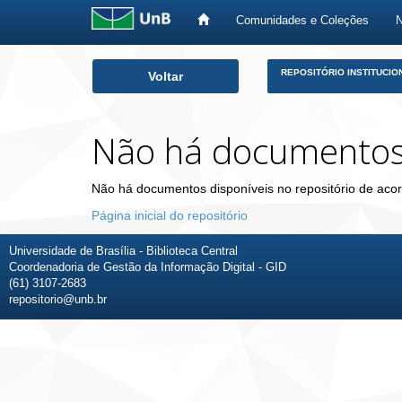
Comunidades e Coleções
Skip
REPOSITÓRIO INSTITUCIO
Voltar
navigation
Não há documento
Não há documentos disponíveis no repositório de acor
Página inicial do repositório
Universidade de Brasília - Biblioteca Central
Coordenadoria de Gestão da Informação Digital - GID
(61) 3107-2683
repositorio@unb.br