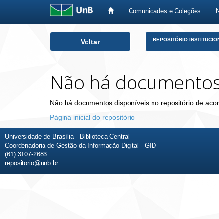
Comunidades e Coleções
Skip
REPOSITÓRIO INSTITUCIO
Voltar
navigation
Não há documento
Não há documentos disponíveis no repositório de acor
Página inicial do repositório
Universidade de Brasília - Biblioteca Central
Coordenadoria de Gestão da Informação Digital - GID
(61) 3107-2683
repositorio@unb.br