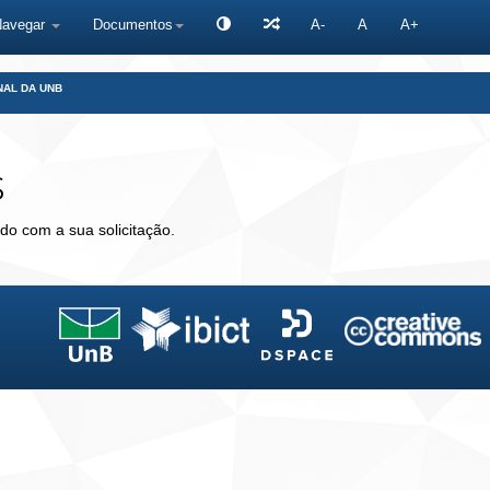
Navegar
Documentos
A-
A
A+
NAL DA UNB
s
do com a sua solicitação.