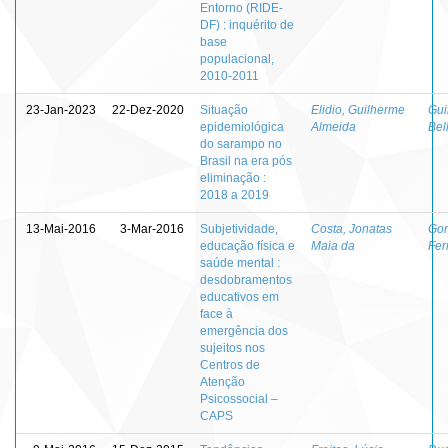
Entorno (RIDE-
DF) : inquérito de
base
populacional,
2010-2011
23-Jan-2023
22-Dez-2020
Situação
Elidio, Guilherme
Gui
epidemiológica
Almeida
Bel
do sarampo no
Brasil na era pós
eliminação :
2018 a 2019
13-Mai-2016
3-Mar-2016
Subjetividade,
Costa, Jonatas
Gon
educação física e
Maia da
Fer
saúde mental :
desdobramentos
educativos em
face à
emergência dos
sujeitos nos
Centros de
Atenção
Psicossocial –
CAPS