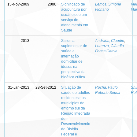
15-Nov-2009
2006
Significado de
Lemos, Simone
Med
acupuntura por
Floriano
Mar
usuários de um
serviço de
atendimento em
Saúde
2013
-
Sistema
Andraos, Cláudio
;
-
suplementar de
Lorenzo, Cláudio
saúde e
Fortes Garcia
internação
domiciliar de
idosos na
perspectiva da
bioética crítica
31-Jan-2013
28-Set-2012
Situação de
Rocha, Paulo
Shi
saúde de adultos
Roberto Sousa
Hel
residentes nos
municípios do
entorno sul da
Região Integrada
de
Desenvolvimento
do Distrito
Federal e