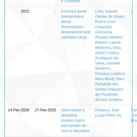
e Childress
2022
-
A serious game
Lima, Isabela
-
(immunitates)
Dantas de Araujo
;
about
Ponce Leon,
immunization :
Casandra
development and
Genoveva
validation study
Rosales Martins
;
Ribeiro, Laiane
Medeiros
;
Silva,
Izabel Cristina
Rodrigues da
;
Vilela, Danielle
Monteiro
;
Fonseca, Luciana
Mara Monti
;
Góes,
Fernanda dos
Santos Nogueira
de
;
Funghetto,
Silvana Schwerz
24-Fev-2026
27-Fev-2025
Setor saúde e
Fonseca, José
Car
desastres :
Lucas Pinho da
Jon
modelo lógico
Bra
para gestão de
risco e desastres