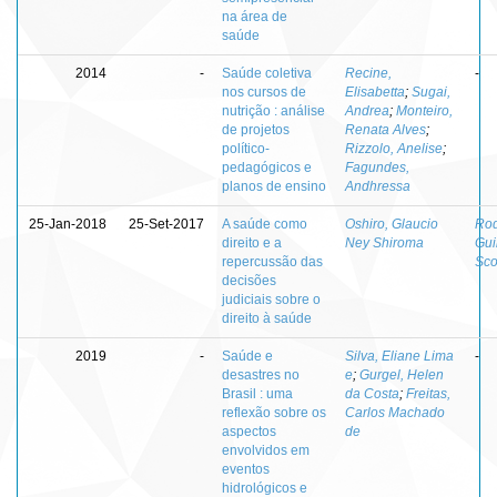
na área de
saúde
2014
-
Saúde coletiva
Recine,
-
nos cursos de
Elisabetta
;
Sugai,
nutrição : análise
Andrea
;
Monteiro,
de projetos
Renata Alves
;
político-
Rizzolo, Anelise
;
pedagógicos e
Fagundes,
planos de ensino
Andhressa
25-Jan-2018
25-Set-2017
A saúde como
Oshiro, Glaucio
Rod
direito e a
Ney Shiroma
Gui
repercussão das
Scot
decisões
judiciais sobre o
direito à saúde
2019
-
Saúde e
Silva, Eliane Lima
-
desastres no
e
;
Gurgel, Helen
Brasil : uma
da Costa
;
Freitas,
reflexão sobre os
Carlos Machado
aspectos
de
envolvidos em
eventos
hidrológicos e