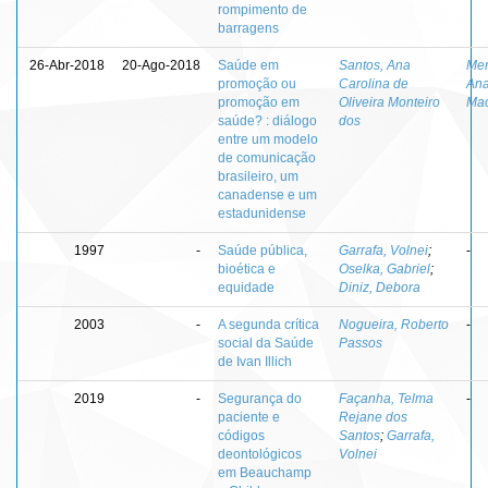
rompimento de
barragens
26-Abr-2018
20-Ago-2018
Saúde em
Santos, Ana
Me
promoção ou
Carolina de
Ana
promoção em
Oliveira Monteiro
Ma
saúde? : diálogo
dos
entre um modelo
de comunicação
brasileiro, um
canadense e um
estadunidense
1997
-
Saúde pública,
Garrafa, Volnei
;
-
bioética e
Oselka, Gabriel
;
equidade
Diniz, Debora
2003
-
A segunda crítica
Nogueira, Roberto
-
social da Saúde
Passos
de Ivan Illich
2019
-
Segurança do
Façanha, Telma
-
paciente e
Rejane dos
códigos
Santos
;
Garrafa,
deontológicos
Volnei
em Beauchamp