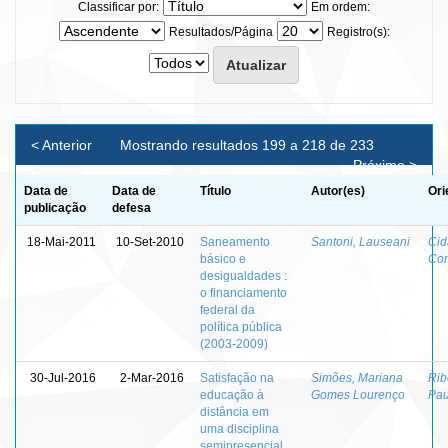
Classificar por:
Em ordem:
Resultados/Página
Registro(s):
< Anterior
Mostrando resultados 199 a 218 de 233
Próximo >
Data de
Data de
Título
Autor(es)
Ori
publicação
defesa
18-Mai-2011
10-Set-2010
Saneamento
Santoni, Lauseani
Cid
básico e
Con
desigualdades :
o financiamento
federal da
política pública
(2003-2009)
30-Jul-2016
2-Mar-2016
Satisfação na
Simões, Mariana
Rib
educação à
Gomes Lourenço
Pau
distância em
uma disciplina
semipresencial