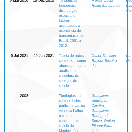
9-Mai-2016
15-Dez-2015
Tendências
Freitas, Lúcia
Dua
temporais,
Rolim Santana de
Eli
distribuição
Ca
espacial e
fatores
associados à
ocorrência de
hanseníase no
Brasil, 2001 a
2012
5-Jul-2021
29-Jan-2021
Teoria de redes
Costa, Deivson
Bar
complexas como
Rayner Teixeira
Otá
abordagem para
da
análise da
cobertura de
serviços de
saúde
2008
-
Tipologias de
Gonçalves,
-
comunidades
Andréa de
participativas na
Oliveira
;
América Latina :
Gonçalves,
o caso dos
Rodrigo de
conselhos de
Souza
;
Weffort,
saúde de
Elionor Farah
Montevidéu
Jreige