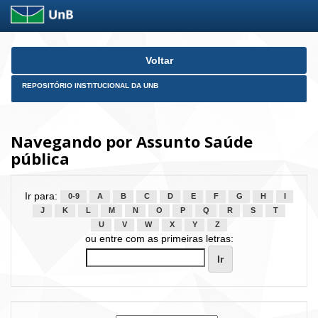
Skip
Voltar
navigation
REPOSITÓRIO INSTITUCIONAL DA UNB
Navegando por Assunto Saúde
pública
Ir para:
0-9
A
B
C
D
E
F
G
H
I
J
K
L
M
N
O
P
Q
R
S
T
U
V
W
X
Y
Z
ou entre com as primeiras letras: