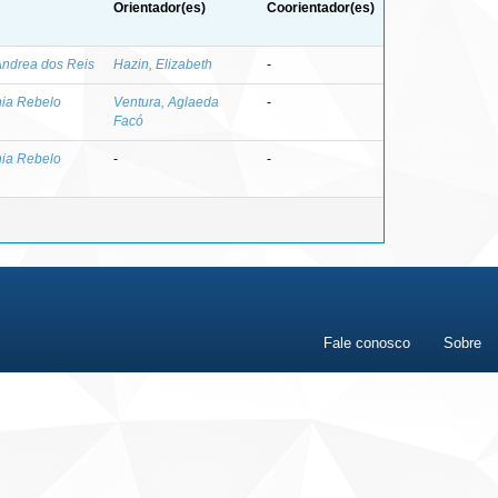
Orientador(es)
Coorientador(es)
Andrea dos Reis
Hazin, Elizabeth
-
nia Rebelo
Ventura, Aglaeda
-
Facó
nia Rebelo
-
-
Fale conosco
Sobre