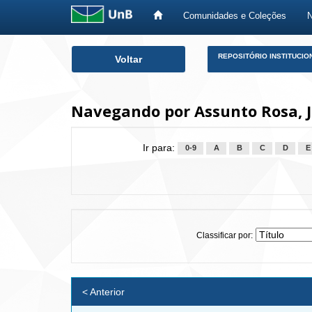
Comunidades e Coleções
Skip
REPOSITÓRIO INSTITUCIO
Voltar
navigation
Navegando por Assunto Rosa, 
Ir para:
0-9
A
B
C
D
E
Classificar por:
< Anterior