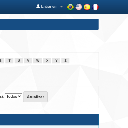
Entrar em:
S
T
U
V
W
X
Y
Z
s):