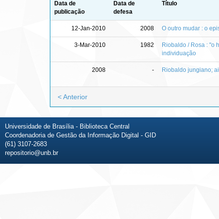
Data de
Data de
Título
publicação
defesa
12-Jan-2010
2008
O outro mudar : o ep
3-Mar-2010
1982
Riobaldo / Rosa : "
individuação
2008
-
Riobaldo jungiano; ai
< Anterior
Universidade de Brasília - Biblioteca Central
Coordenadoria de Gestão da Informação Digital - GID
(61) 3107-2683
repositorio@unb.br