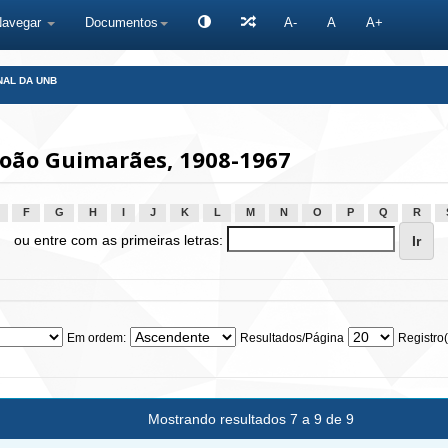
Navegar
Documentos
A-
A
A+
NAL DA UNB
João Guimarães, 1908-1967
F
G
H
I
J
K
L
M
N
O
P
Q
R
ou entre com as primeiras letras:
Em ordem:
Resultados/Página
Registro(
Mostrando resultados 7 a 9 de 9