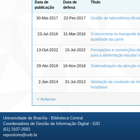
Data de
Data de
Título
publicação
defesa
30-Mai-2017
22-Fev-2017
Gestão de laboratórios ofici
23-Jul-2016
31-Mar-2016
O microclima no transporte de
qualidade da carne
13-Out-2022
15-Jul-2022
Percepções e convenções de 
para a alimentação escolar n
29-Abr-2019
16-Nov-2018
Sistematização da atenção nu
2-Jan-2014
31-Jul-2013
Validação de conteúdo de in
hospitalar
< Anterior
Universidade de Brasília - Biblioteca Central
Coordenadoria de Gestão da Informação Digital - GID
(61) 3107-2683
repositorio@unb.br