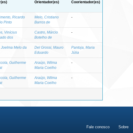
(es)
Orientador(es)
Coorientador(es)
mento, Ricardo
Melo, Cristiano
-
io Pinto
Barros de
s, Vinícius
Castro, Márcio
-
ado dos
Botelho de
, Joelma Melo da
Del Grossi, Mauro
Pantoja, Maria
Eduardo
Júlia
cola, Guilherme
Araújo, Wilma
-
at
Maria Coelho
cola, Guilherme
Araújo, Wilma
-
at
Maria Coelho
Fale conosco
Sobre