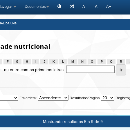
Navegar
Documentos
A-
A
A+
NAL DA UNB
ade nutricional
F
G
H
I
J
K
L
M
N
O
P
Q
R
ou entre com as primeiras letras:
Em ordem:
Resultados/Página
Registro(
Mostrando resultados 5 a 9 de 9