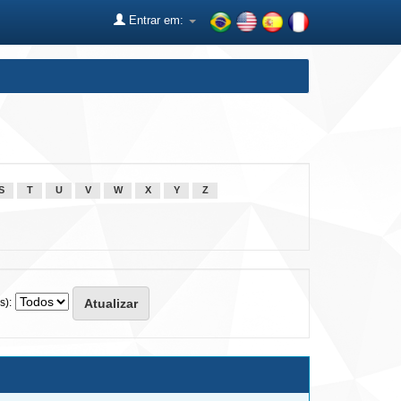
Entrar em:
S
T
U
V
W
X
Y
Z
s):