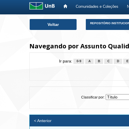
Comunidades e Coleções
Skip
REPOSITÓRIO INSTITUCIO
Voltar
navigation
Navegando por Assunto Qualid
Ir para:
0-9
A
B
C
D
E
Classificar por:
< Anterior