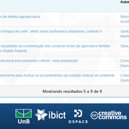
Autor
ais de defesa agropecuária
Nasci
Aurél
 frangos de corte : efeito sobre parâmetros produtivos, conforto e
Santo
Mach
qualidade na coordenação das compras locais da agricultura familiar
Silva
o Distrito Federal
tricional para pacientes críticos : uma proposição
Cenic
Dupr
strumento para Avaliar os procedimentos da nutrição enteral em ambiente
Cenic
Dupr
Mostrando resultados 5 a 9 de 9