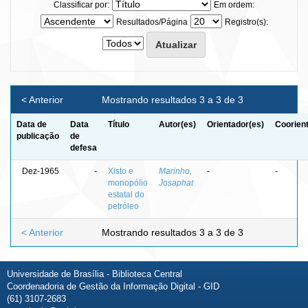
Classificar por:
Em ordem:
Resultados/Página
Registro(s):
< Anterior
Mostrando resultados 3 a 3 de 3
Data de
Data
Título
Autor(es)
Orientador(es)
Coorien
publicação
de
defesa
Dez-1965
-
Xisto e
Marinho,
-
-
monopólio
Josaphat
estatal do
petróleo
< Anterior
Mostrando resultados 3 a 3 de 3
Universidade de Brasília - Biblioteca Central
Coordenadoria de Gestão da Informação Digital - GID
(61) 3107-2683