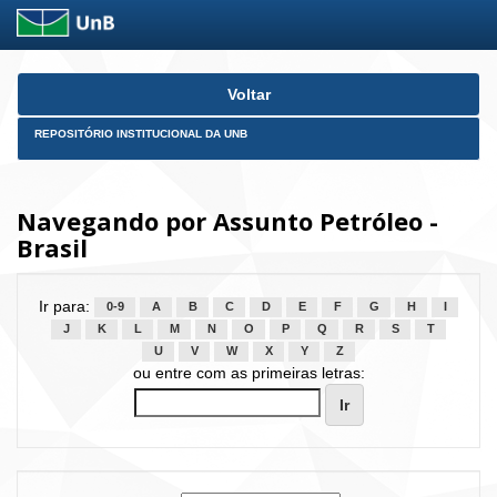
Skip
Voltar
navigation
REPOSITÓRIO INSTITUCIONAL DA UNB
Navegando por Assunto Petróleo -
Brasil
Ir para:
0-9
A
B
C
D
E
F
G
H
I
J
K
L
M
N
O
P
Q
R
S
T
U
V
W
X
Y
Z
ou entre com as primeiras letras: