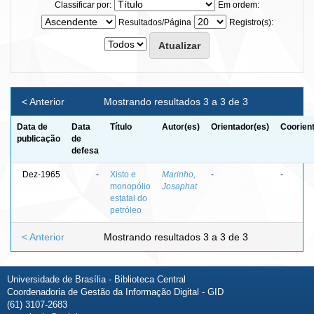
Classificar por:
Em ordem:
Resultados/Página
Registro(s):
< Anterior
Mostrando resultados 3 a 3 de 3
Data de
Data
Título
Autor(es)
Orientador(es)
Coorien
publicação
de
defesa
Dez-1965
-
Xisto e
Marinho,
-
-
monopólio
Josaphat
estatal do
petróleo
< Anterior
Mostrando resultados 3 a 3 de 3
Universidade de Brasília - Biblioteca Central
Coordenadoria de Gestão da Informação Digital - GID
(61) 3107-2683