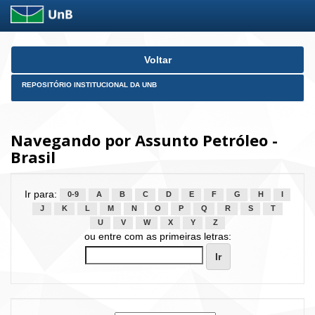
Skip
Voltar
navigation
REPOSITÓRIO INSTITUCIONAL DA UNB
Navegando por Assunto Petróleo -
Brasil
Ir para:
0-9
A
B
C
D
E
F
G
H
I
J
K
L
M
N
O
P
Q
R
S
T
U
V
W
X
Y
Z
ou entre com as primeiras letras: