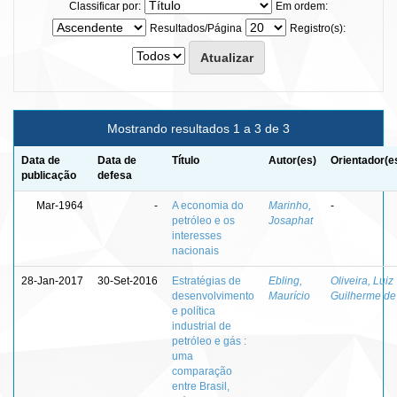
Classificar por:
Em ordem:
Resultados/Página
Registro(s):
Mostrando resultados 1 a 3 de 3
Data de
Data de
Título
Autor(es)
Orientador(e
publicação
defesa
Mar-1964
-
A economia do
Marinho,
-
petróleo e os
Josaphat
interesses
nacionais
28-Jan-2017
30-Set-2016
Estratégias de
Ebling,
Oliveira, Luiz
desenvolvimento
Maurício
Guilherme de
e política
industrial de
petróleo e gás :
uma
comparação
entre Brasil,