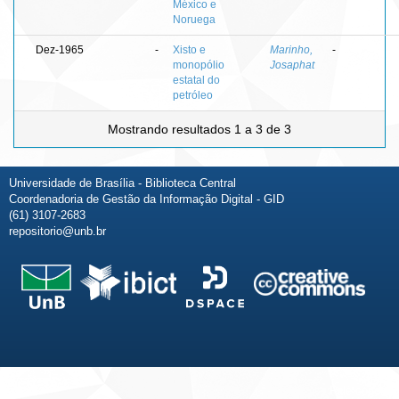
México e
Noruega
Dez-1965
-
Xisto e
Marinho,
-
monopólio
Josaphat
estatal do
petróleo
Mostrando resultados 1 a 3 de 3
Universidade de Brasília - Biblioteca Central
Coordenadoria de Gestão da Informação Digital - GID
(61) 3107-2683
repositorio@unb.br
Fale conosco