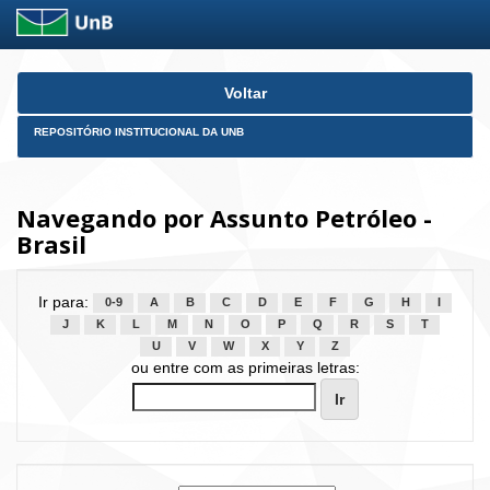
Skip
Voltar
navigation
REPOSITÓRIO INSTITUCIONAL DA UNB
Navegando por Assunto Petróleo -
Brasil
Ir para:
0-9
A
B
C
D
E
F
G
H
I
J
K
L
M
N
O
P
Q
R
S
T
U
V
W
X
Y
Z
ou entre com as primeiras letras: