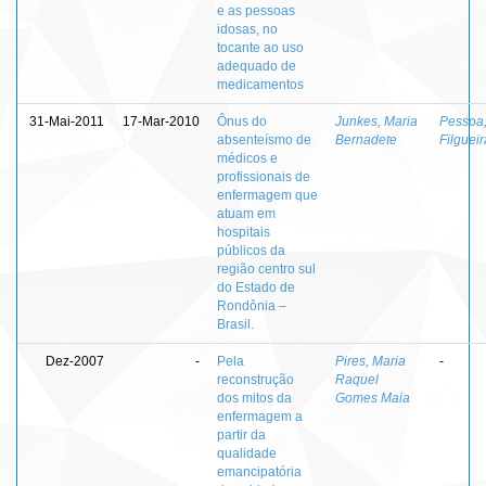
e as pessoas
idosas, no
tocante ao uso
adequado de
medicamentos
31-Mai-2011
17-Mar-2010
Ônus do
Junkes, Maria
Pessoa,
absenteísmo de
Bernadete
Filguei
médicos e
profissionais de
enfermagem que
atuam em
hospitais
públicos da
região centro sul
do Estado de
Rondônia –
Brasil.
Dez-2007
-
Pela
Pires, Maria
-
reconstrução
Raquel
dos mitos da
Gomes Maia
enfermagem a
partir da
qualidade
emancipatória