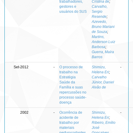
trabalhadores,
Cristina de
;
gestores e
Carvalho,
usuários do SUS
Sergio
Resende
;
Azevedo,
Bruno Mariani
de Souza
;
Martins,
Anderson Luiz
Barbosa
;
Guerra, Maíra
Barros
Set-2012
-
O processo de
Shimizu,
-
trabalho na
Helena Eri
;
Estratégia
Carvalho
Saúde da
Júnior, Daniel
Família e suas
Alvão de
repercussões no
processo saúde-
doença
2002
-
Ocorrência de
Shimizu,
-
acidente de
Helena Eri
;
trabalho por
Ribeiro, Emílio
materiais
José
perfurocortantes
Gonçalves