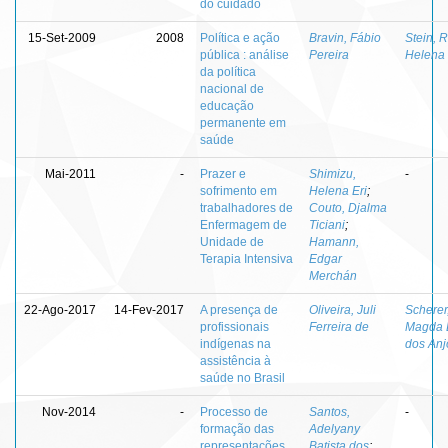
do cuidado
15-Set-2009
2008
Política e ação
Bravin, Fábio
Stein, 
pública : análise
Pereira
Helena
da política
nacional de
educação
permanente em
saúde
Mai-2011
-
Prazer e
Shimizu,
-
sofrimento em
Helena Eri
;
trabalhadores de
Couto, Djalma
Enfermagem de
Ticiani
;
Unidade de
Hamann,
Terapia Intensiva
Edgar
Merchán
22-Ago-2017
14-Fev-2017
A presença de
Oliveira, Juli
Scherer
profissionais
Ferreira de
Magda 
indígenas na
dos Anj
assistência à
saúde no Brasil
Nov-2014
-
Processo de
Santos,
-
formação das
Adelyany
representações
Batista dos
;