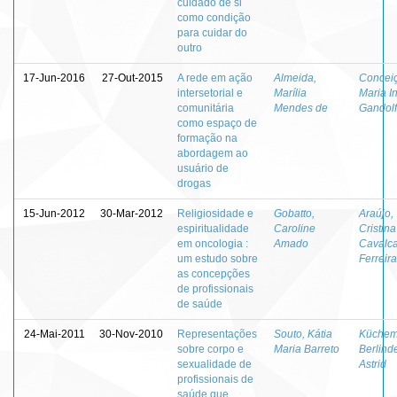
cuidado de si
como condição
para cuidar do
outro
17-Jun-2016
27-Out-2015
A rede em ação
Almeida,
Concei
intersetorial e
Marília
Maria I
comunitária
Mendes de
Gandol
como espaço de
formação na
abordagem ao
usuário de
drogas
15-Jun-2012
30-Mar-2012
Religiosidade e
Gobatto,
Araújo,
espiritualidade
Caroline
Cristina
em oncologia :
Amado
Cavalca
um estudo sobre
Ferreir
as concepções
de profissionais
de saúde
24-Mai-2011
30-Nov-2010
Representações
Souto, Kátia
Küchem
sobre corpo e
Maria Barreto
Berlind
sexualidade de
Astrid
profissionais de
saúde que