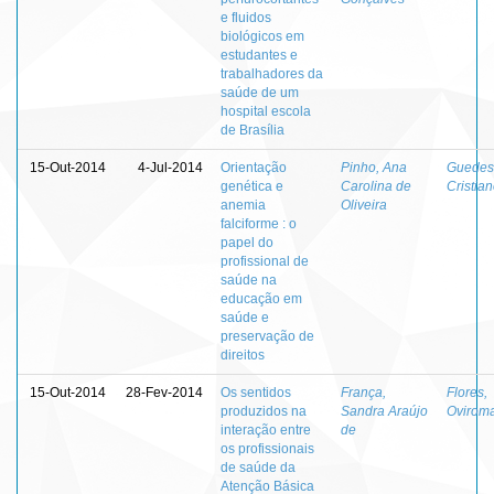
e fluidos
biológicos em
estudantes e
trabalhadores da
saúde de um
hospital escola
de Brasília
15-Out-2014
4-Jul-2014
Orientação
Pinho, Ana
Guedes
genética e
Carolina de
Cristia
anemia
Oliveira
falciforme : o
papel do
profissional de
saúde na
educação em
saúde e
preservação de
direitos
15-Out-2014
28-Fev-2014
Os sentidos
França,
Flores,
produzidos na
Sandra Araújo
Ovirom
interação entre
de
os profissionais
de saúde da
Atenção Básica