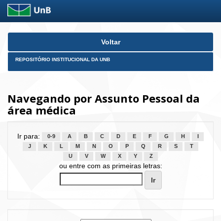
Skip
Voltar
navigation
REPOSITÓRIO INSTITUCIONAL DA UNB
Navegando por Assunto Pessoal da
área médica
Ir para:
0-9
A
B
C
D
E
F
G
H
I
J
K
L
M
N
O
P
Q
R
S
T
U
V
W
X
Y
Z
ou entre com as primeiras letras: