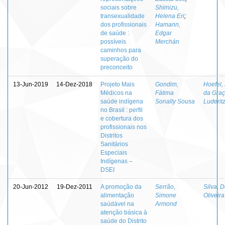
sociais sobre
Shimizu,
transexualidade
Helena Eri
;
dos profissionais
Hamann,
de saúde :
Edgar
possíveis
Merchán
caminhos para
superação do
preconceito
13-Jun-2019
14-Dez-2018
Projeto Mais
Gondim,
Hoefel,
Médicos na
Fátima
da Gra
saúde indígena
Sonally Sousa
Luderit
no Brasil : perfil
e cobertura dos
profissionais nos
Distritos
Sanitários
Especiais
Indígenas –
DSEI
20-Jun-2012
19-Dez-2011
A promoção da
Serrão,
Silva, 
alimentação
Simone
Oliveira
saúdável na
Armond
atenção básica à
saúde do Distrito