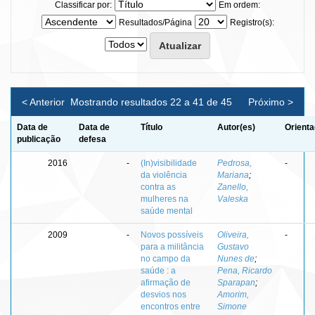
Classificar por:
Em ordem:
Resultados/Página
Registro(s):
< Anterior
Mostrando resultados 22 a 41 de 45
Próximo >
Data de
Data de
Título
Autor(es)
Orienta
publicação
defesa
2016
-
(In)visibilidade
Pedrosa,
-
da violência
Mariana
;
contra as
Zanello,
mulheres na
Valeska
saúde mental
2009
-
Novos possíveis
Oliveira,
-
para a militância
Gustavo
no campo da
Nunes de
;
saúde : a
Pena, Ricardo
afirmação de
Sparapan
;
desvios nos
Amorim,
encontros entre
Simone