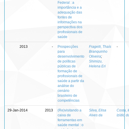
Federal : a
importância e a
adequação das
fontes de
informações na
perspectiva dos
profissionais de
saúde
2013
-
Prospecções
Fragelli, Thaís
-
para
Branquinho
desenvolvimento
Oliveira
;
de políticas
Shimizu,
públicas de
Helena Eri
formação de
profissionais de
saúde a partir da
análise do
cenário
brasileiro de
competências
29-Jan-2014
2013
(Re)visitando a
Silva, Elisa
Costa, 
caixa de
Alves da
Izídio d
ferramentas em
saúde mental : o