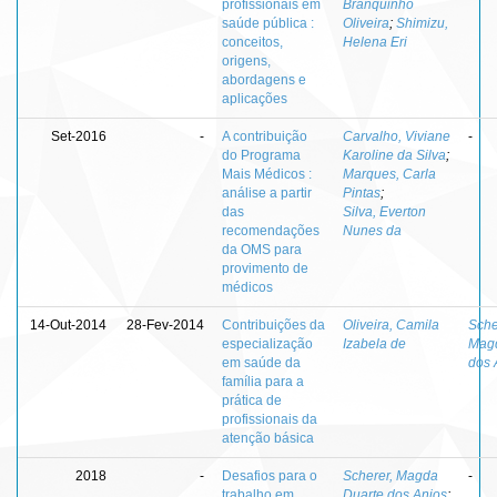
profissionais em
Branquinho
saúde pública :
Oliveira
;
Shimizu,
conceitos,
Helena Eri
origens,
abordagens e
aplicações
Set-2016
-
A contribuição
Carvalho, Viviane
-
do Programa
Karoline da Silva
;
Mais Médicos :
Marques, Carla
análise a partir
Pintas
;
das
Silva, Everton
recomendações
Nunes da
da OMS para
provimento de
médicos
14-Out-2014
28-Fev-2014
Contribuições da
Oliveira, Camila
Sche
especialização
Izabela de
Magd
em saúde da
dos 
família para a
prática de
profissionais da
atenção básica
2018
-
Desafios para o
Scherer, Magda
-
trabalho em
Duarte dos Anjos
;