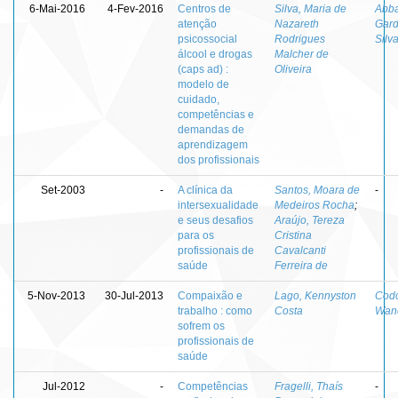
6-Mai-2016
4-Fev-2016
Centros de
Silva, Maria de
Abba
atenção
Nazareth
Gard
psicossocial
Rodrigues
Silv
álcool e drogas
Malcher de
(caps ad) :
Oliveira
modelo de
cuidado,
competências e
demandas de
aprendizagem
dos profissionais
Set-2003
-
A clínica da
Santos, Moara de
-
intersexualidade
Medeiros Rocha
;
e seus desafios
Araújo, Tereza
para os
Cristina
profissionais de
Cavalcanti
saúde
Ferreira de
5-Nov-2013
30-Jul-2013
Compaixão e
Lago, Kennyston
Cod
trabalho : como
Costa
Wan
sofrem os
profissionais de
saúde
Jul-2012
-
Competências
Fragelli, Thaís
-