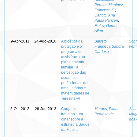
Pereira
;
Martinez,
Francisco E.
;
Carlotti, Ana
Paula Panzeri
;
Finley, Gordon
Allen
9-Abr-2011
24-Ago-2010
A bioética da
Barreto,
Sch
proteção e o
Francisca Sandra
Ferm
programa de
Cardoso
assistência ao
planejamento
familiar : a
percepção das
usuárias e
profissionais dos
ambulatórios e
maternidades de
Teresina-PI
3-Out-2013
28-Jun-2013
Cargas de
Moraes, Eliane
Sche
trabalho : um
Pedrozo de
Magd
olhar sobre a
dos 
estratégia Saúde
da Família