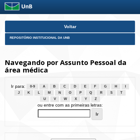
Skip
Voltar
navigation
REPOSITÓRIO INSTITUCIONAL DA UNB
Navegando por Assunto Pessoal da
área médica
Ir para:
0-9
A
B
C
D
E
F
G
H
I
J
K
L
M
N
O
P
Q
R
S
T
U
V
W
X
Y
Z
ou entre com as primeiras letras: