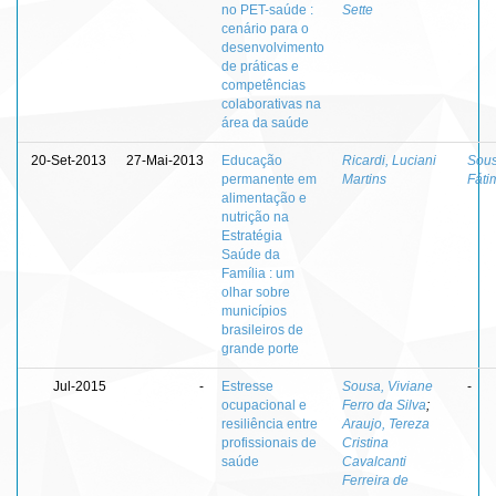
no PET-saúde :
Sette
cenário para o
desenvolvimento
de práticas e
competências
colaborativas na
área da saúde
20-Set-2013
27-Mai-2013
Educação
Ricardi, Luciani
Sous
permanente em
Martins
Fáti
alimentação e
nutrição na
Estratégia
Saúde da
Família : um
olhar sobre
municípios
brasileiros de
grande porte
Jul-2015
-
Estresse
Sousa, Viviane
-
ocupacional e
Ferro da Silva
;
resiliência entre
Araujo, Tereza
profissionais de
Cristina
saúde
Cavalcanti
Ferreira de