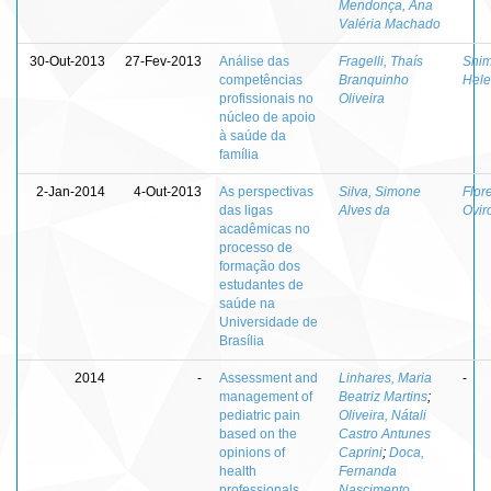
Mendonça, Ana
Valéria Machado
30-Out-2013
27-Fev-2013
Análise das
Fragelli, Thaís
Shim
competências
Branquinho
Hele
profissionais no
Oliveira
núcleo de apoio
à saúde da
família
2-Jan-2014
4-Out-2013
As perspectivas
Silva, Simone
Flor
das ligas
Alves da
Ovir
acadêmicas no
processo de
formação dos
estudantes de
saúde na
Universidade de
Brasília
2014
-
Assessment and
Linhares, Maria
-
management of
Beatriz Martins
;
pediatric pain
Oliveira, Nátali
based on the
Castro Antunes
opinions of
Caprini
;
Doca,
health
Fernanda
professionals
Nascimento