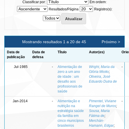
Classificar por:
Em ordem:
Resultados/Página
Registro(s):
Mostrando resultados 1 a 20 de 45
Próximo >
Data de
Data de
Título
Autor(es)
Orie
publicação
defesa
Jul-1985
-
Alimentação de
Wright, Maria da
-
zero a um ano
Glória Miotto
;
de idade : um
Oliveira, José
desafio aos
Eduardo Dutra de
profissionais de
saúde
Jan-2014
-
Alimentação e
Pimentel, Viviane
-
nutrição na
Rangel de Muros
;
estratégia saúde
Sousa, Maria
da família em
Fátima de
;
cinco municípios
Merchán-
brasileiros
Hamann, Edgar
;