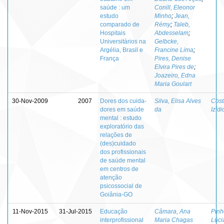
saúde : um
Conill, Eleonor
estudo
Minho
;
Jean,
comparado de
Rémy
;
Taleb,
Hospitais
Abdesselam
;
Universitários na
Gelbcke,
Argélia, Brasil e
Francine Lima
;
França
Pires, Denise
Elvira Pires de
;
Joazeiro, Edna
Maria Goulart
30-Nov-2009
2007
Dores dos cuida-
Silva, Elisa Alves
Cost
dores em saúde
da
Izídi
mental : estudo
exploratório das
relações de
(des)cuidado
dos profissionais
de saúde mental
em centros de
atenção
psicossocial de
Goiânia-GO
11-Nov-2015
31-Jul-2015
Educação
Câmara, Ana
Pinh
interprofissional
Maria Chagas
Lúci