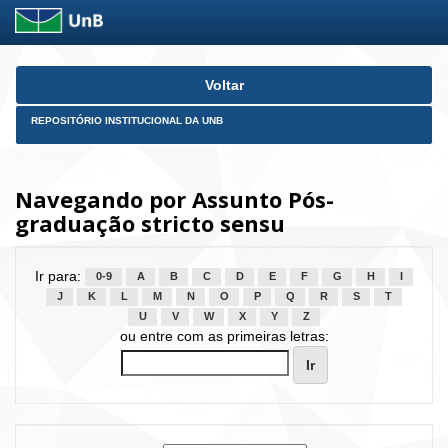
Skip
Voltar
navigation
REPOSITÓRIO INSTITUCIONAL DA UNB
Navegando por Assunto Pós-
graduação stricto sensu
Ir para:
0-9
A
B
C
D
E
F
G
H
I
J
K
L
M
N
O
P
Q
R
S
T
U
V
W
X
Y
Z
ou entre com as primeiras letras: