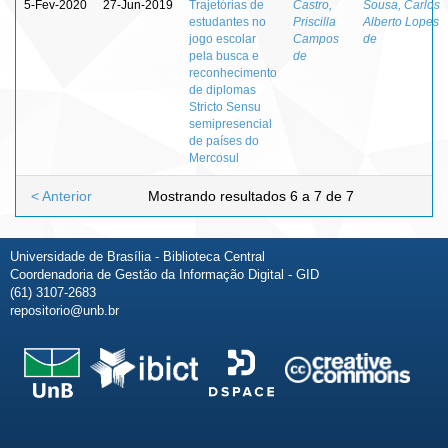
5-Fev-2020
27-Jun-2019
Trajetórias de
Castro,
Sousa, Carlos
estudantes no
Priscilla
Alberto Lopes
jogo escolar
Campos
de
pela busca e
de
reconhecimento
de diplomas
Stricto Sensu
semipresencial
de países do
Mercosul
< Anterior
Mostrando resultados 6 a 7 de 7
Universidade de Brasília - Biblioteca Central
Coordenadoria de Gestão da Informação Digital - GID
(61) 3107-2683
repositorio@unb.br