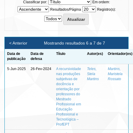
Classificar por:
Em ordem:
Resultados/Página
Registro(s):
< Anterior
Mostrando resultados 6 a 7 de 7
Data de
Data de
Título
Autor(es)
Orientador(es)
publicação
defesa
5-Jun-2025
26-Fev-2024
A recursividade
Teles,
Martins,
nas produções
Stela
Maristela
subjetivas de
Martins
Rossato
docência e
orientação por
professores do
Mestrado
Profissional em
Educação
Profissional e
Tecnológica –
ProfEPT