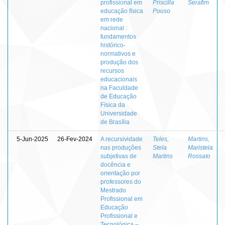
profissional em
Priscilla
Serafim
educação física
Pouso
em rede
nacional :
fundamentos
histórico-
normativos e
produção dos
recursos
educacionais
na Faculdade
de Educação
Física da
Universidade
de Brasília
5-Jun-2025
26-Fev-2024
A recursividade
Teles,
Martins,
nas produções
Stela
Maristela
subjetivas de
Martins
Rossato
docência e
orientação por
professores do
Mestrado
Profissional em
Educação
Profissional e
Tecnológica –