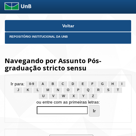
Skip
Voltar
navigation
REPOSITÓRIO INSTITUCIONAL DA UNB
Navegando por Assunto Pós-
graduação stricto sensu
Ir para:
0-9
A
B
C
D
E
F
G
H
I
J
K
L
M
N
O
P
Q
R
S
T
U
V
W
X
Y
Z
ou entre com as primeiras letras: