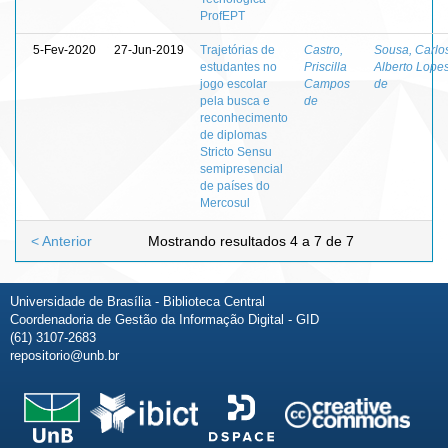
ProfEPT
5-Fev-2020
27-Jun-2019
Trajetórias de
Castro,
Sousa, Carlo
estudantes no
Priscilla
Alberto Lope
jogo escolar
Campos
de
pela busca e
de
reconhecimento
de diplomas
Stricto Sensu
semipresencial
de países do
Mercosul
< Anterior
Mostrando resultados 4 a 7 de 7
Universidade de Brasília - Biblioteca Central
Coordenadoria de Gestão da Informação Digital - GID
(61) 3107-2683
repositorio@unb.br