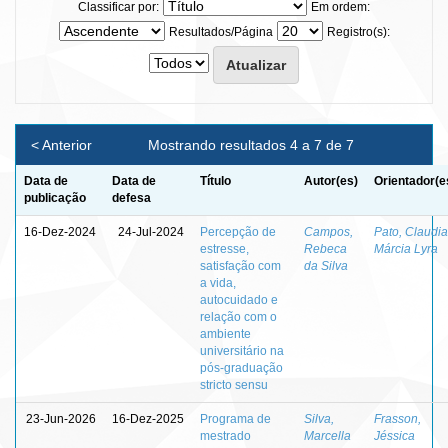
Classificar por:
Em ordem:
Resultados/Página
Registro(s):
< Anterior
Mostrando resultados 4 a 7 de 7
Data de
Data de
Título
Autor(es)
Orientador(e
publicação
defesa
16-Dez-2024
24-Jul-2024
Percepção de
Campos,
Pato, Claudia
estresse,
Rebeca
Márcia Lyra
satisfação com
da Silva
a vida,
autocuidado e
relação com o
ambiente
universitário na
pós-graduação
stricto sensu
23-Jun-2026
16-Dez-2025
Programa de
Silva,
Frasson,
mestrado
Marcella
Jéssica