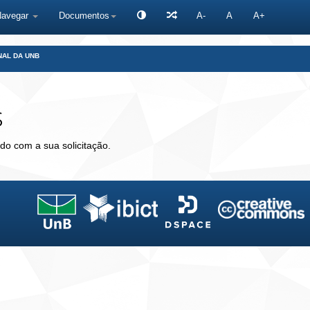
Navegar
Documentos
A-
A
A+
NAL DA UNB
s
do com a sua solicitação.