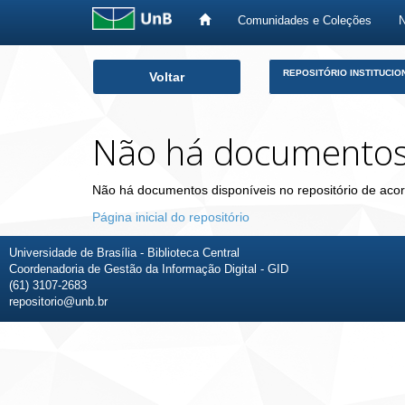
Comunidades e Coleções
Skip
REPOSITÓRIO INSTITUCIO
Voltar
navigation
Não há documento
Não há documentos disponíveis no repositório de acor
Página inicial do repositório
Universidade de Brasília - Biblioteca Central
Coordenadoria de Gestão da Informação Digital - GID
(61) 3107-2683
repositorio@unb.br