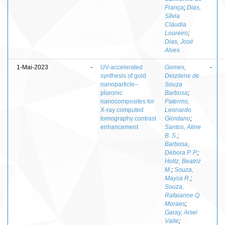
França
;
Dias,
Sílvia
Cláudia
Loureiro
;
Dias, José
Alves
1-Mai-2023
-
UV-accelerated
Gomes,
-
synthesis of gold
Deizilene de
nanoparticle–
Souza
pluronic
Barbosa
;
nanocomposites for
Patermo,
X-ray computed
Leonardo
tomography contrast
Giordano
;
enhancement
Santos, Aline
B. S.
;
Barbosa,
Débora P. P.
;
Holtz, Beatriz
M.
;
Souza,
Maysa R.
;
Souza,
Rafaianne Q.
Moraes
;
Garay, Aisel
Valle
;