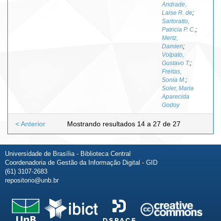
Andrade,
Laise R. de
;
Sartoratto,
Patricia P. C.
;
Mertz,
Damien
;
Volpato,
Gustavo T.
;
Freitas,
Sonia M.
;
Soler, Maria
Aparecida
Godoy
< Anterior
Mostrando resultados 14 a 27 de 27
Universidade de Brasília - Biblioteca Central
Coordenadoria de Gestão da Informação Digital - GID
(61) 3107-2683
repositorio@unb.br