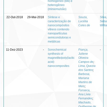
homogêneo (blk) e
heterogêneo
(miniemulsão)
22-Out-2018
29-Mai-2018
Síntese e
Souza,
Silva,
caracterização de
Lucélia
Seba
nanocompósitos
Celes de
Willi
vítreos contendo
nanopartículas
semicondutoras e
metálicas
11-Dez-2023
-
Sonochemical
França,
-
synthesis of
Juliene
magnetite/poly(lactic
Oliveira
acid)
Campos de
;
nanocomposites
Lima, Quezia
dos Santos
;
Barbosa,
Mariana
Martins de
Melo
;
Fonseca,
Ana Lívia
Fernandes
;
Machado,
Guilherme de