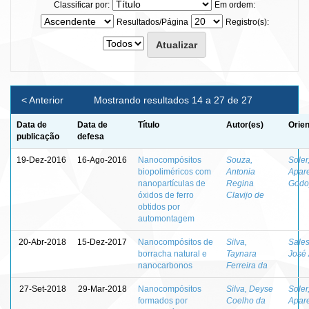
Classificar por:
Em ordem:
Resultados/Página
Registro(s):
< Anterior
Mostrando resultados 14 a 27 de 27
Data de
Data de
Título
Autor(es)
Orien
publicação
defesa
19-Dez-2016
16-Ago-2016
Nanocompósitos
Souza,
Soler
biopoliméricos com
Antonia
Apar
nanopartículas de
Regina
Godo
óxidos de ferro
Clavijo de
obtidos por
automontagem
20-Abr-2018
15-Dez-2017
Nanocompósitos de
Silva,
Sales
borracha natural e
Taynara
José 
nanocarbonos
Ferreira da
27-Set-2018
29-Mar-2018
Nanocompósitos
Silva, Deyse
Soler
formados por
Coelho da
Apar