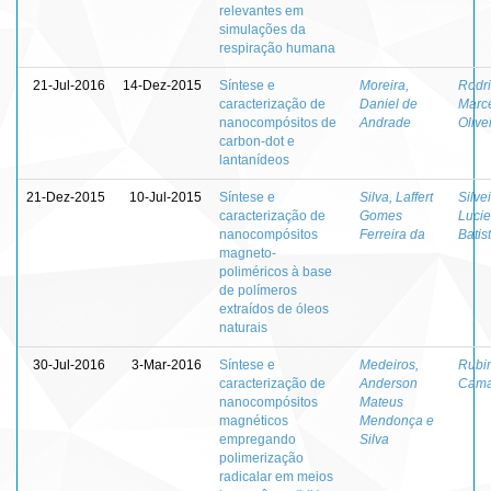
relevantes em
simulações da
respiração humana
21-Jul-2016
14-Dez-2015
Síntese e
Moreira,
Rodri
caracterização de
Daniel de
Marc
nanocompósitos de
Andrade
Olive
carbon-dot e
lantanídeos
21-Dez-2015
10-Jul-2015
Síntese e
Silva, Laffert
Silvei
caracterização de
Gomes
Luci
nanocompósitos
Ferreira da
Batis
magneto-
poliméricos à base
de polímeros
extraídos de óleos
naturais
30-Jul-2016
3-Mar-2016
Síntese e
Medeiros,
Rubim
caracterização de
Anderson
Cama
nanocompósitos
Mateus
magnéticos
Mendonça e
empregando
Silva
polimerização
radicalar em meios