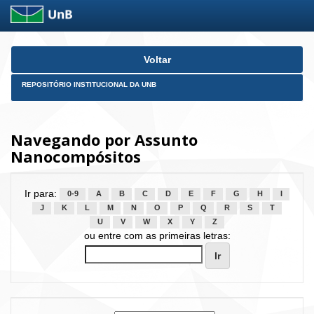
Skip
Voltar
navigation
REPOSITÓRIO INSTITUCIONAL DA UNB
Navegando por Assunto
Nanocompósitos
Ir para:
0-9
A
B
C
D
E
F
G
H
I
J
K
L
M
N
O
P
Q
R
S
T
U
V
W
X
Y
Z
ou entre com as primeiras letras: