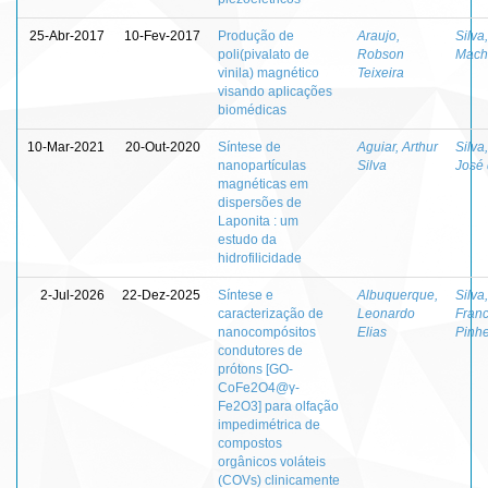
25-Abr-2017
10-Fev-2017
Produção de
Araujo,
Silva
poli(pivalato de
Robson
Mach
vinila) magnético
Teixeira
visando aplicações
biomédicas
10-Mar-2021
20-Out-2020
Síntese de
Aguiar, Arthur
Silva
nanopartículas
Silva
José
magnéticas em
dispersões de
Laponita : um
estudo da
hidrofilicidade
2-Jul-2026
22-Dez-2025
Síntese e
Albuquerque,
Silva
caracterização de
Leonardo
Franc
nanocompósitos
Elias
Pinhe
condutores de
prótons [GO-
CoFe2O4@γ-
Fe2O3] para olfação
impedimétrica de
compostos
orgânicos voláteis
(COVs) clinicamente