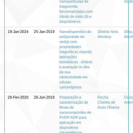
nanopartículas de
Godo
maguemita
funcionalizadas com
citrato de ródio (II) e
biopolímeros
19-Jan-2024
25-Jan-2019
Nanodispersões de
Silvério Neto,
Silva
poli(pivalato de
Weslany
Mach
vinila) com
propriedades
magnéticas visando
aplicações
biomédicas : síntese
e avaliação in vitro
de sua
citotoxicidade em
células
cancerígenas
28-Fev-2020
28-Jun-2019
Preparação e
Rocha,
Cesch
caracterização de
Charles de
Artem
filmes de
Assis Oliveira
nanocompósitos de
PVDF/ KDP para
aplicação em
dispositivos
piezoelétricos