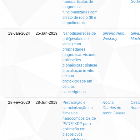
nanopartículas de
Godo
maguemita
funcionalizadas com
citrato de ródio (II) e
biopolímeros
19-Jan-2024
25-Jan-2019
Nanodispersões de
Silvério Neto,
Silva
poli(pivalato de
Weslany
Mach
vinila) com
propriedades
magnéticas visando
aplicações
biomédicas : síntese
e avaliação in vitro
de sua
citotoxicidade em
células
cancerígenas
28-Fev-2020
28-Jun-2019
Preparação e
Rocha,
Cesch
caracterização de
Charles de
Artem
filmes de
Assis Oliveira
nanocompósitos de
PVDF/ KDP para
aplicação em
dispositivos
piezoelétricos