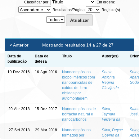
Classificar por:
Em ordem:
Resultados/Página
Registro(s):
< Anterior
Mostrando resultados 14 a 27 de 27
Data de
Data de
Título
Autor(es)
Orien
publicação
defesa
19-Dez-2016
16-Ago-2016
Nanocompósitos
Souza,
Soler
biopoliméricos com
Antonia
Apar
nanopartículas de
Regina
Godo
óxidos de ferro
Clavijo de
obtidos por
automontagem
20-Abr-2018
15-Dez-2017
Nanocompósitos de
Silva,
Sales
borracha natural e
Taynara
José 
nanocarbonos
Ferreira da
27-Set-2018
29-Mar-2018
Nanocompósitos
Silva, Deyse
Soler
formados por
Coelho da
Apar