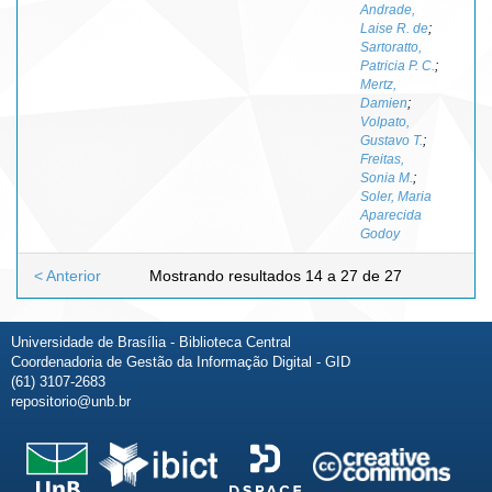
Andrade,
Laise R. de
;
Sartoratto,
Patricia P. C.
;
Mertz,
Damien
;
Volpato,
Gustavo T.
;
Freitas,
Sonia M.
;
Soler, Maria
Aparecida
Godoy
< Anterior
Mostrando resultados 14 a 27 de 27
Universidade de Brasília - Biblioteca Central
Coordenadoria de Gestão da Informação Digital - GID
(61) 3107-2683
repositorio@unb.br