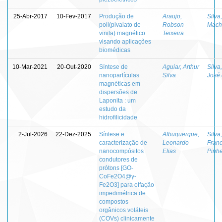
25-Abr-2017
10-Fev-2017
Produção de
Araujo,
Silva
poli(pivalato de
Robson
Mach
vinila) magnético
Teixeira
visando aplicações
biomédicas
10-Mar-2021
20-Out-2020
Síntese de
Aguiar, Arthur
Silva
nanopartículas
Silva
José
magnéticas em
dispersões de
Laponita : um
estudo da
hidrofilicidade
2-Jul-2026
22-Dez-2025
Síntese e
Albuquerque,
Silva
caracterização de
Leonardo
Franc
nanocompósitos
Elias
Pinhe
condutores de
prótons [GO-
CoFe2O4@γ-
Fe2O3] para olfação
impedimétrica de
compostos
orgânicos voláteis
(COVs) clinicamente