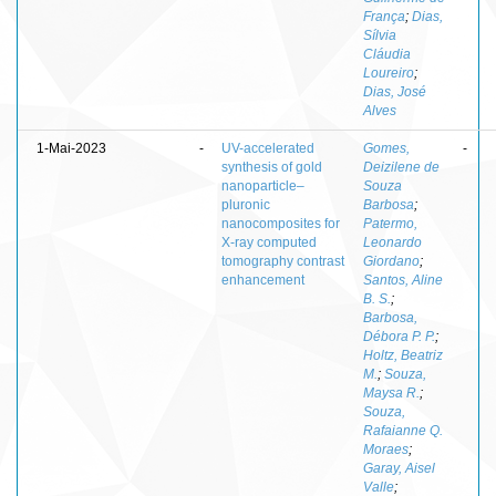
França
;
Dias,
Sílvia
Cláudia
Loureiro
;
Dias, José
Alves
1-Mai-2023
-
UV-accelerated
Gomes,
-
synthesis of gold
Deizilene de
nanoparticle–
Souza
pluronic
Barbosa
;
nanocomposites for
Patermo,
X-ray computed
Leonardo
tomography contrast
Giordano
;
enhancement
Santos, Aline
B. S.
;
Barbosa,
Débora P. P.
;
Holtz, Beatriz
M.
;
Souza,
Maysa R.
;
Souza,
Rafaianne Q.
Moraes
;
Garay, Aisel
Valle
;