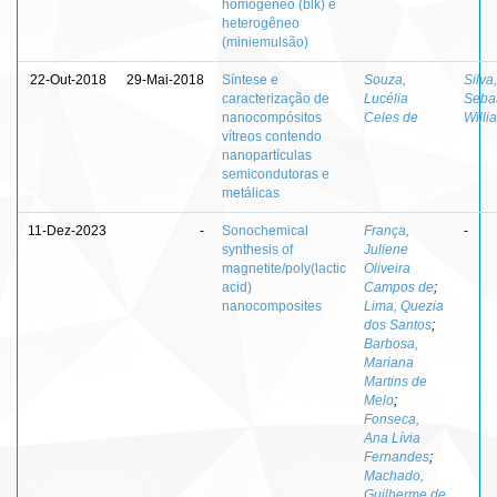
homogêneo (blk) e
heterogêneo
(miniemulsão)
22-Out-2018
29-Mai-2018
Síntese e
Souza,
Silva,
caracterização de
Lucélia
Seba
nanocompósitos
Celes de
Willi
vítreos contendo
nanopartículas
semicondutoras e
metálicas
11-Dez-2023
-
Sonochemical
França,
-
synthesis of
Juliene
magnetite/poly(lactic
Oliveira
acid)
Campos de
;
nanocomposites
Lima, Quezia
dos Santos
;
Barbosa,
Mariana
Martins de
Melo
;
Fonseca,
Ana Lívia
Fernandes
;
Machado,
Guilherme de