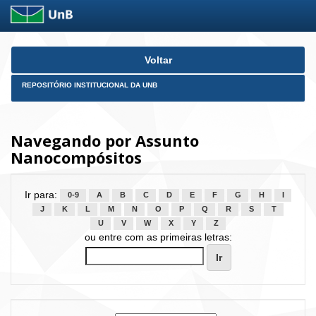
Skip
Voltar
navigation
REPOSITÓRIO INSTITUCIONAL DA UNB
Navegando por Assunto
Nanocompósitos
Ir para:
0-9
A
B
C
D
E
F
G
H
I
J
K
L
M
N
O
P
Q
R
S
T
U
V
W
X
Y
Z
ou entre com as primeiras letras: