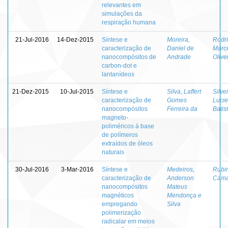
relevantes em
simulações da
respiração humana
21-Jul-2016
14-Dez-2015
Síntese e
Moreira,
Rodri
caracterização de
Daniel de
Marc
nanocompósitos de
Andrade
Olive
carbon-dot e
lantanídeos
21-Dez-2015
10-Jul-2015
Síntese e
Silva, Laffert
Silvei
caracterização de
Gomes
Luci
nanocompósitos
Ferreira da
Batis
magneto-
poliméricos à base
de polímeros
extraídos de óleos
naturais
30-Jul-2016
3-Mar-2016
Síntese e
Medeiros,
Rubim
caracterização de
Anderson
Cama
nanocompósitos
Mateus
magnéticos
Mendonça e
empregando
Silva
polimerização
radicalar em meios