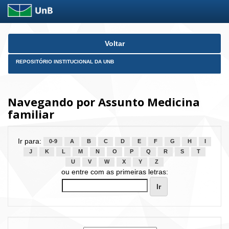
Skip
Voltar
navigation
REPOSITÓRIO INSTITUCIONAL DA UNB
Navegando por Assunto Medicina
familiar
Ir para:
0-9
A
B
C
D
E
F
G
H
I
J
K
L
M
N
O
P
Q
R
S
T
U
V
W
X
Y
Z
ou entre com as primeiras letras: