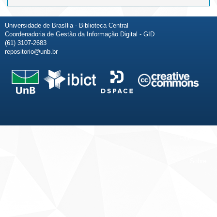
Universidade de Brasília - Biblioteca Central
Coordenadoria de Gestão da Informação Digital - GID
(61) 3107-2683
repositorio@unb.br
Fale conosco
Sobre