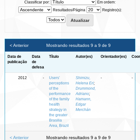
Classificar por:
Em ordem:
Resultados/Página
Registro(s):
< Anterior
Mostrando resultados 9 a 9 de 9
Data de
Data
Título
Autor(es)
Orientador(es)
Coor
publicação
de
defesa
2012
-
Users’
Shimizu,
-
-
perceptions
Helena Eri
;
of the
Drummond,
performance
Adriano
;
of the family
Hamann,
health
Edgar
strategy in
Merchán
the greater
Brasilia
Area, Brazil
< Anterior
Mostrando resultados 9 a 9 de 9