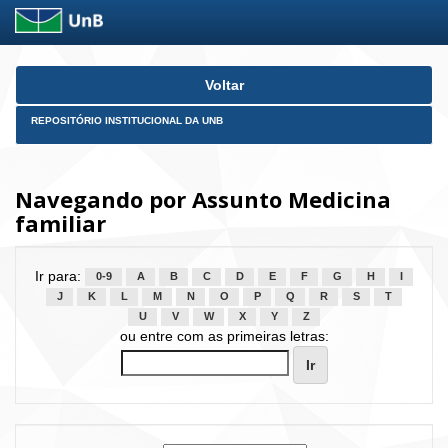
Skip
Voltar
navigation
REPOSITÓRIO INSTITUCIONAL DA UNB
Navegando por Assunto Medicina
familiar
Ir para:
0-9
A
B
C
D
E
F
G
H
I
J
K
L
M
N
O
P
Q
R
S
T
U
V
W
X
Y
Z
ou entre com as primeiras letras: