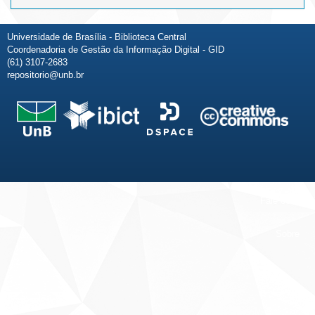
Universidade de Brasília - Biblioteca Central
Coordenadoria de Gestão da Informação Digital - GID
(61) 3107-2683
repositorio@unb.br
Fale conosco
Sobre