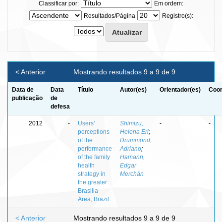
Classificar por:
Em ordem:
Resultados/Página
Registro(s):
< Anterior
Mostrando resultados 9 a 9 de 9
Data de
Data
Título
Autor(es)
Orientador(es)
Coor
publicação
de
defesa
2012
-
Users’
Shimizu,
-
-
perceptions
Helena Eri
;
of the
Drummond,
performance
Adriano
;
of the family
Hamann,
health
Edgar
strategy in
Merchán
the greater
Brasilia
Area, Brazil
< Anterior
Mostrando resultados 9 a 9 de 9