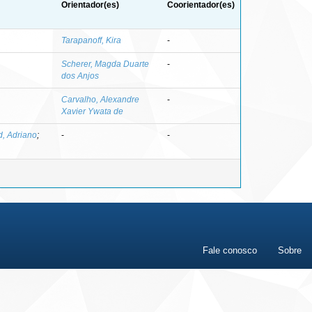
Orientador(es)
Coorientador(es)
Tarapanoff, Kira
-
Scherer, Magda Duarte
-
dos Anjos
Carvalho, Alexandre
-
Xavier Ywata de
, Adriano
;
-
-
Fale conosco
Sobre