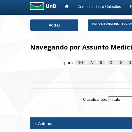
Comunidades e Coleções
Skip
REPOSITÓRIO INSTITUCIO
Voltar
navigation
Navegando por Assunto Medici
Ir para:
0-9
A
B
C
D
E
Classificar por:
< Anterior