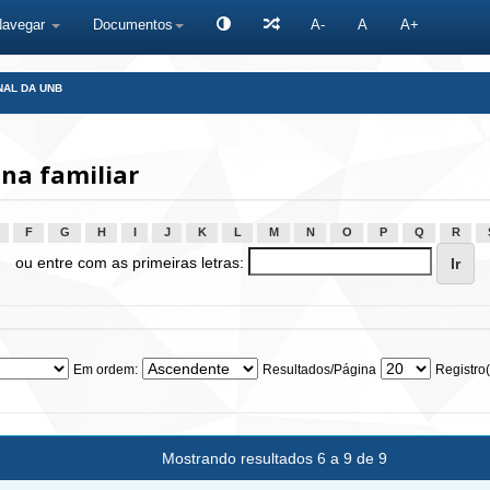
Navegar
Documentos
A-
A
A+
NAL DA UNB
na familiar
F
G
H
I
J
K
L
M
N
O
P
Q
R
ou entre com as primeiras letras:
Em ordem:
Resultados/Página
Registro(
Mostrando resultados 6 a 9 de 9