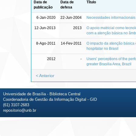
Data de
Data de
Título
publicação
defesa
6-Jan-2020
22-Jun-2004
Necessidades informacionais 
12-Jun-2013
2013
O apoio matricial como tecnol
com a atenção básica no âmbi
8-Ago-2011
14-Fev-2011
O impacto da atenção básica
hospitalar no Brasil
2012
-
Users’ perceptions of the perf
greater Brasilia Area, Brazil
< Anterior
Universidade de Brasília - Biblioteca Central
Coordenadoria de Gestão da Informação Digital - GID
(61) 3107-2683
repositorio@unb.br