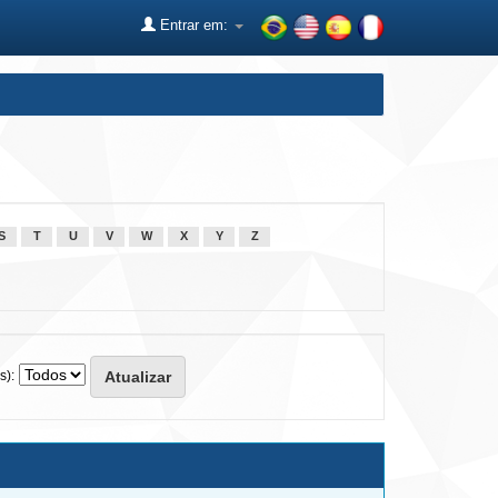
Entrar em:
S
T
U
V
W
X
Y
Z
s):