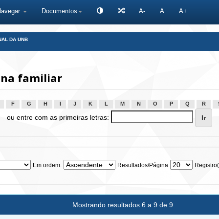
Navegar
Documentos
A-
A
A+
NAL DA UNB
na familiar
F
G
H
I
J
K
L
M
N
O
P
Q
R
ou entre com as primeiras letras:
Em ordem:
Resultados/Página
Registro(
Mostrando resultados 6 a 9 de 9