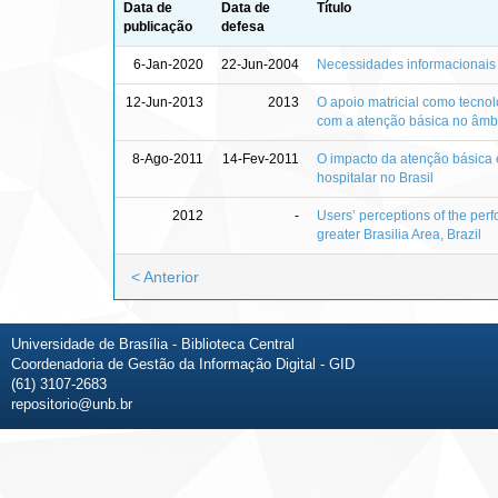
Data de
Data de
Título
publicação
defesa
6-Jan-2020
22-Jun-2004
Necessidades informacionais 
12-Jun-2013
2013
O apoio matricial como tecnol
com a atenção básica no âmbi
8-Ago-2011
14-Fev-2011
O impacto da atenção básica
hospitalar no Brasil
2012
-
Users’ perceptions of the perf
greater Brasilia Area, Brazil
< Anterior
Universidade de Brasília - Biblioteca Central
Coordenadoria de Gestão da Informação Digital - GID
(61) 3107-2683
repositorio@unb.br