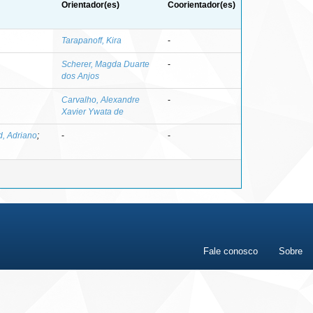
Orientador(es)
Coorientador(es)
Tarapanoff, Kira
-
Scherer, Magda Duarte
-
dos Anjos
Carvalho, Alexandre
-
Xavier Ywata de
, Adriano
;
-
-
Fale conosco
Sobre