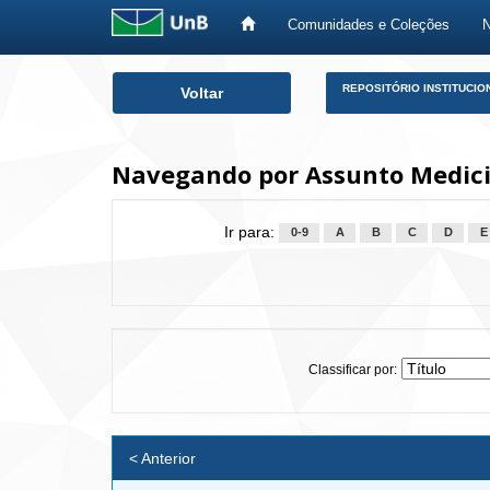
Comunidades e Coleções
Skip
REPOSITÓRIO INSTITUCIO
Voltar
navigation
Navegando por Assunto Medici
Ir para:
0-9
A
B
C
D
E
Classificar por:
< Anterior