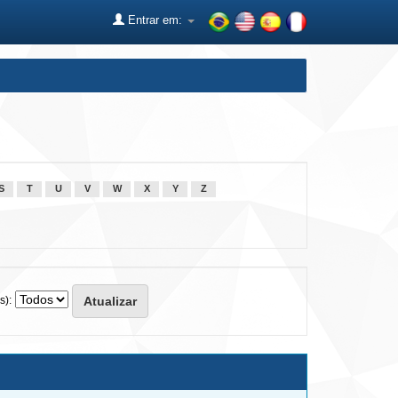
Entrar em:
S
T
U
V
W
X
Y
Z
s):