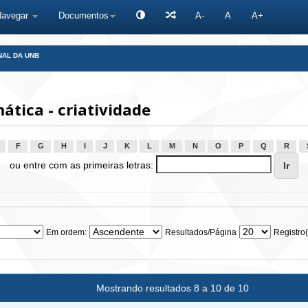
Navegar
Documentos
A-
A
A+
NAL DA UNB
tica - criatividade
F
G
H
I
J
K
L
M
N
O
P
Q
R
ou entre com as primeiras letras:
Em ordem:
Resultados/Página
Registro(
Mostrando resultados 8 a 10 de 10