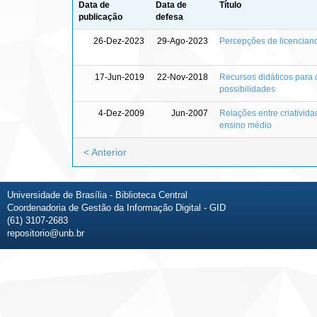
Data de
Data de
Título
publicação
defesa
26-Dez-2023
29-Ago-2023
Percepções de licencian
17-Jun-2019
22-Nov-2018
Recursos didáticos para 
possibilidades
4-Dez-2009
Jun-2007
Relações entre criativid
ensino médio
< Anterior
Universidade de Brasília - Biblioteca Central
Coordenadoria de Gestão da Informação Digital - GID
(61) 3107-2683
repositorio@unb.br