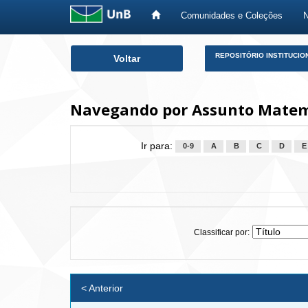
Comunidades e Coleções
Skip
REPOSITÓRIO INSTITUCIO
Voltar
navigation
Navegando por Assunto Matemá
Ir para:
0-9
A
B
C
D
E
Classificar por:
< Anterior