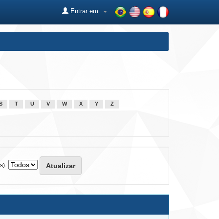
Entrar em:
S
T
U
V
W
X
Y
Z
s):