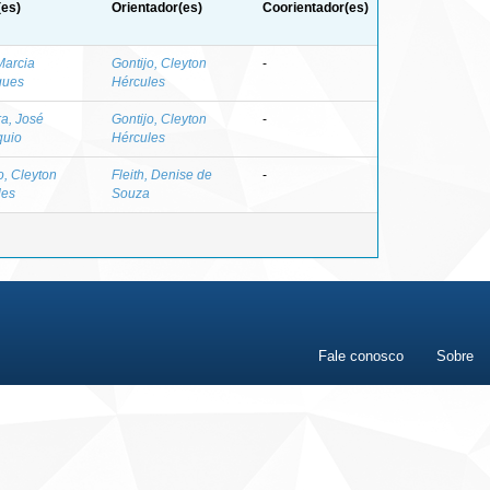
(es)
Orientador(es)
Coorientador(es)
Marcia
Gontijo, Cleyton
-
gues
Hércules
ra, José
Gontijo, Cleyton
-
quio
Hércules
o, Cleyton
Fleith, Denise de
-
les
Souza
Fale conosco
Sobre