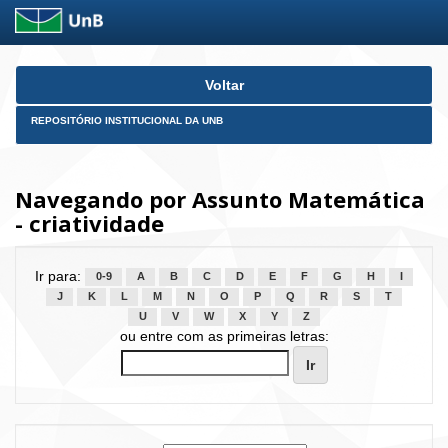
Skip
Voltar
navigation
REPOSITÓRIO INSTITUCIONAL DA UNB
Navegando por Assunto Matemática
- criatividade
Ir para:
0-9
A
B
C
D
E
F
G
H
I
J
K
L
M
N
O
P
Q
R
S
T
U
V
W
X
Y
Z
ou entre com as primeiras letras: