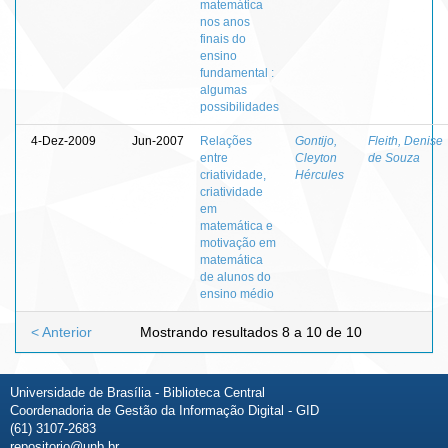
matemática
nos anos
finais do
ensino
fundamental :
algumas
possibilidades
4-Dez-2009
Jun-2007
Relações
Gontijo,
Fleith, Denise
entre
Cleyton
de Souza
criatividade,
Hércules
criatividade
em
matemática e
motivação em
matemática
de alunos do
ensino médio
< Anterior
Mostrando resultados 8 a 10 de 10
Universidade de Brasília - Biblioteca Central
Coordenadoria de Gestão da Informação Digital - GID
(61) 3107-2683
repositorio@unb.br