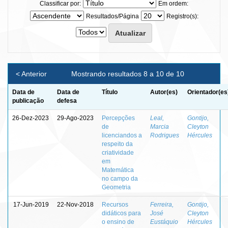
Classificar por:
Em ordem:
Resultados/Página
Registro(s):
< Anterior
Mostrando resultados 8 a 10 de 10
Data de
Data de
Título
Autor(es)
Orientador(es
publicação
defesa
26-Dez-2023
29-Ago-2023
Percepções
Leal,
Gontijo,
de
Marcia
Cleyton
licenciandos a
Rodrigues
Hércules
respeito da
criatividade
em
Matemática
no campo da
Geometria
17-Jun-2019
22-Nov-2018
Recursos
Ferreira,
Gontijo,
didáticos para
José
Cleyton
o ensino de
Eustáquio
Hércules