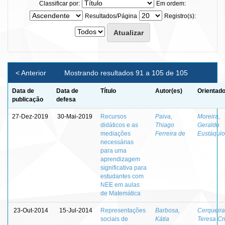
Classificar por:
Em ordem:
Resultados/Página
Registro(s):
< Anterior
Mostrando resultados 91 a 105 de 105
Data de
Data de
Título
Autor(es)
Orientado
publicação
defesa
27-Dez-2019
30-Mai-2019
Recursos
Paiva,
Moreira,
didáticos e as
Thiago
Geraldo
mediações
Ferreira de
Eustáquio
necessárias
para uma
aprendizagem
significativa para
estudantes com
NEE em aulas
de Matemática
23-Out-2014
15-Jul-2014
Representações
Barbosa,
Cerqueira
sociais de
Kátia
Teresa Cri