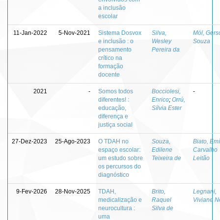
a inclusão
escolar
11-Jan-2022
5-Nov-2021
Sistema Dosvox
Silva,
Mól, Gers
e inclusão : o
Wesley
Souza
pensamento
Pereira da
crítico na
formação
docente
2021
-
Somos todos
Bocciolesi,
-
diferentes! :
Enrico
;
Orrú,
educação,
Sílvia Ester
diferença e
justiça social
27-Dez-2023
25-Ago-2023
O TDAH no
Souza,
Biato, Emí
espaço escolar:
Edilene
Carvalho
um estudo sobre
Teixeira de
Leitão
os percursos do
diagnóstico
9-Fev-2026
28-Nov-2025
TDAH,
Brito,
Legnani,
medicalização e
Raquel
Viviane N
neurocultura :
Silva de
uma