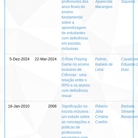
professores dos
Aparecida
Siqueira
anos finais do
Marangon
ensino
fundamental
sobre a
aprendizagem
de estudantes
com deficiência
em escolas
inclusivas
5-Dez-2024
22-Mar-2024
O Role Playing
Felinto,
Cavalcant
Game no ensino
Isabela de
Eduardo L
inclusivo de
Lima
Dias
Ciências : uma
relação entre o
RPG e os alunos
com deficiência
visual
18-Jan-2010
2006
Significação na
Ribeiro,
Barbato,
escola inclusiva :
Júlia
Silviane
um estudo sobre
Cristina
Bonaccors
as concepções e
Coelho
práticas de
professores
envolvidos com