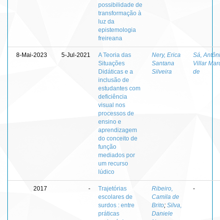
possibilidade de
transformação à
luz da
epistemologia
freireana
8-Mai-2023
5-Jul-2021
A Teoria das
Nery, Erica
Sá, Antôn
Situações
Santana
Villar Ma
Didáticas e a
Silveira
de
inclusão de
estudantes com
deficiência
visual nos
processos de
ensino e
aprendizagem
do conceito de
função
mediados por
um recurso
lúdico
2017
-
Trajetórias
Ribeiro,
-
escolares de
Camila de
surdos : entre
Brito
;
Silva,
práticas
Daniele