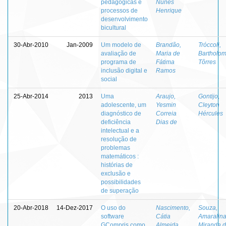
pedagógicas e
Nunes
processos de
Henrique
desenvolvimento
bicultural
30-Abr-2010
Jan-2009
Um modelo de
Brandão,
Tróccoli,
avaliação de
Maria de
Bartholo
programa de
Fátima
Tôrres
inclusão digital e
Ramos
social
25-Abr-2014
2013
Uma
Araujo,
Gontijo,
adolescente, um
Yesmin
Cleyton
diagnóstico de
Correia
Hércules
deficiência
Dias de
intelectual e a
resolução de
problemas
matemáticos :
histórias de
exclusão e
possibilidades
de superação
20-Abr-2018
14-Dez-2017
O uso do
Nascimento,
Souza,
software
Cátia
Amaralin
GCompris como
Almeida
Miranda 