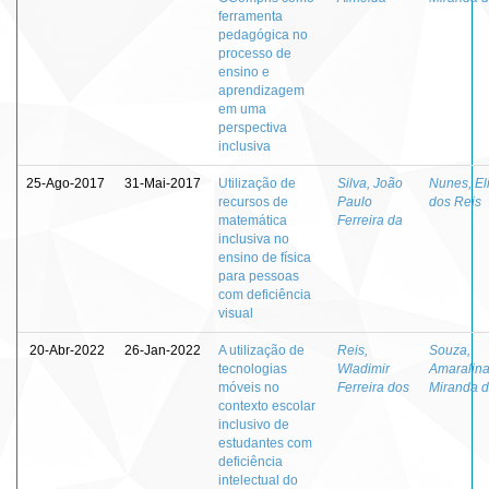
ferramenta
pedagógica no
processo de
ensino e
aprendizagem
em uma
perspectiva
inclusiva
25-Ago-2017
31-Mai-2017
Utilização de
Silva, João
Nunes, El
recursos de
Paulo
dos Reis
matemática
Ferreira da
inclusiva no
ensino de física
para pessoas
com deficiência
visual
20-Abr-2022
26-Jan-2022
A utilização de
Reis,
Souza,
tecnologias
Wladimir
Amaralin
móveis no
Ferreira dos
Miranda 
contexto escolar
inclusivo de
estudantes com
deficiência
intelectual do