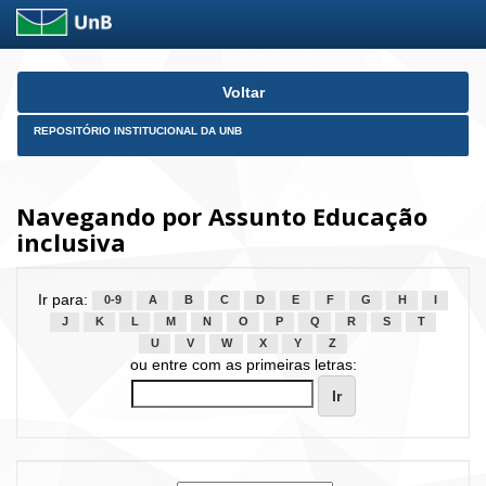
Skip
Voltar
navigation
REPOSITÓRIO INSTITUCIONAL DA UNB
Navegando por Assunto Educação
inclusiva
Ir para:
0-9
A
B
C
D
E
F
G
H
I
J
K
L
M
N
O
P
Q
R
S
T
U
V
W
X
Y
Z
ou entre com as primeiras letras: