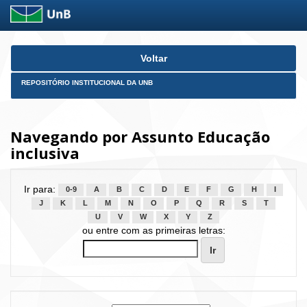
Skip
Voltar
navigation
REPOSITÓRIO INSTITUCIONAL DA UNB
Navegando por Assunto Educação
inclusiva
Ir para:
0-9
A
B
C
D
E
F
G
H
I
J
K
L
M
N
O
P
Q
R
S
T
U
V
W
X
Y
Z
ou entre com as primeiras letras: