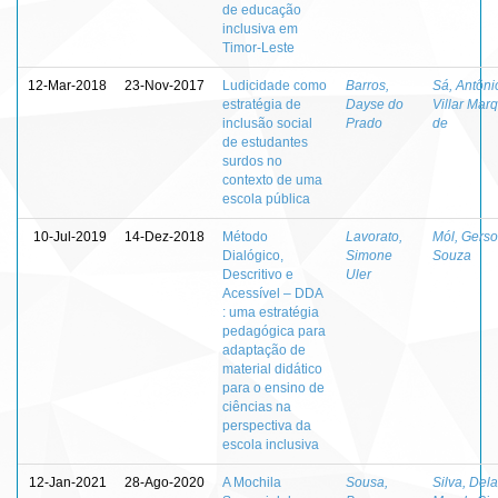
de educação
inclusiva em
Timor-Leste
12-Mar-2018
23-Nov-2017
Ludicidade como
Barros,
Sá, Antôni
estratégia de
Dayse do
Villar Mar
inclusão social
Prado
de
de estudantes
surdos no
contexto de uma
escola pública
10-Jul-2019
14-Dez-2018
Método
Lavorato,
Mól, Gers
Dialógico,
Simone
Souza
Descritivo e
Uler
Acessível – DDA
: uma estratégia
pedagógica para
adaptação de
material didático
para o ensino de
ciências na
perspectiva da
escola inclusiva
12-Jan-2021
28-Ago-2020
A Mochila
Sousa,
Silva, Del