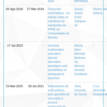
ação
Mendonça
20-Ago-2018
27-Mar-2018
A inclusão
Souza,
Fávero, Ma
universitária : um
Joana
Helena
estudo sobre as
D’Arc
narrativas de
Sampaio
estudantes do
de
PPNE da
Universidade de
Brasília
17-Jul-2023
-
Inclusive
Moura,
-
mathematics
Ellen
education :
Michelle
special
Barbosa
education
de
;
paradigms and
Moreira,
possibilities of
Geraldo
pedagogical
Eustáquio
practices
23-Mar-2025
29-Jul-2021
Instrumentos de
Silva,
Cruz,
ação pública
Gracielle
Fernanda
para garantia da
de Souza
Natasha B
educação a
pessoa
surdocega no