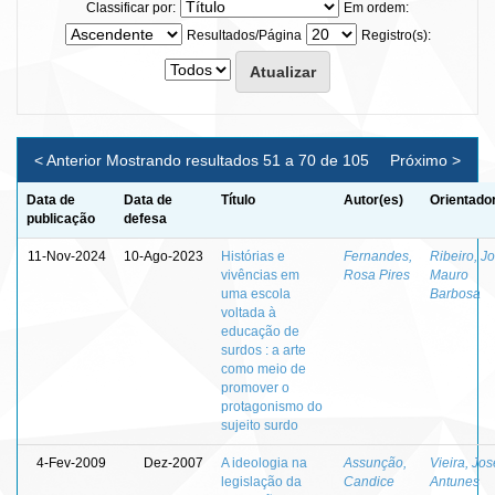
Classificar por:
Em ordem:
Resultados/Página
Registro(s):
< Anterior
Mostrando resultados 51 a 70 de 105
Próximo >
Data de
Data de
Título
Autor(es)
Orientado
publicação
defesa
11-Nov-2024
10-Ago-2023
Histórias e
Fernandes,
Ribeiro, J
vivências em
Rosa Pires
Mauro
uma escola
Barbosa
voltada à
educação de
surdos : a arte
como meio de
promover o
protagonismo do
sujeito surdo
4-Fev-2009
Dez-2007
A ideologia na
Assunção,
Vieira, Jo
legislação da
Candice
Antunes