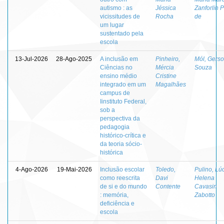
autismo : as
Jéssica
Zanforlin P
vicissitudes de
Rocha
de
um lugar
sustentado pela
escola
13-Jul-2026
28-Ago-2025
A inclusão em
Pinheiro,
Mól, Gers
Ciências no
Mércia
Souza
ensino médio
Cristine
integrado em um
Magalhães
campus de
Iinstituto Federal,
sob a
perspectiva da
pedagogia
histórico-crítica e
da teoria sócio-
histórica
4-Ago-2026
19-Mai-2026
Inclusão escolar
Toledo,
Pulino, Lú
como reescrita
Davi
Helena
de si e do mundo
Contente
Cavasin
: memória,
Zabotto
deficiência e
escola