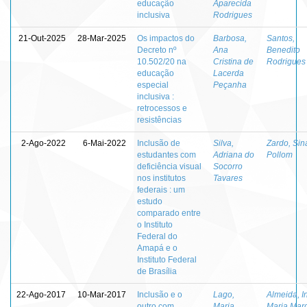
educação
Aparecida
inclusiva
Rodrigues
21-Out-2025
28-Mar-2025
Os impactos do
Barbosa,
Santos,
Decreto nº
Ana
Benedito
10.502/20 na
Cristina de
Rodrigues
educação
Lacerda
especial
Peçanha
inclusiva :
retrocessos e
resistências
2-Ago-2022
6-Mai-2022
Inclusão de
Silva,
Zardo, Sin
estudantes com
Adriana do
Pollom
deficiência visual
Socorro
nos institutos
Tavares
federais : um
estudo
comparado entre
o Instituto
Federal do
Amapá e o
Instituto Federal
de Brasília
22-Ago-2017
10-Mar-2017
Inclusão e o
Lago,
Almeida, I
outro com
Maria
Maria Mar