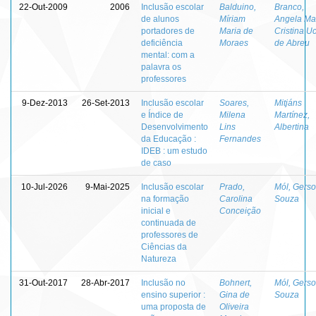
22-Out-2009
2006
Inclusão escolar
Balduino,
Branco,
de alunos
Míriam
Angela Ma
portadores de
Maria de
Cristina U
deficiência
Moraes
de Abreu
mental: com a
palavra os
professores
9-Dez-2013
26-Set-2013
Inclusão escolar
Soares,
Mitjáns
e Índice de
Milena
Martínez,
Desenvolvimento
Lins
Albertina
da Educação :
Fernandes
IDEB : um estudo
de caso
10-Jul-2026
9-Mai-2025
Inclusão escolar
Prado,
Mól, Gers
na formação
Carolina
Souza
inicial e
Conceição
continuada de
professores de
Ciências da
Natureza
31-Out-2017
28-Abr-2017
Inclusão no
Bohnert,
Mól, Gers
ensino superior :
Gina de
Souza
uma proposta de
Oliveira