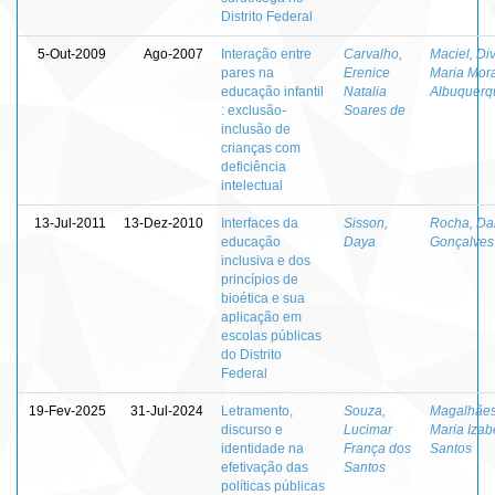
Distrito Federal
5-Out-2009
Ago-2007
Interação entre
Carvalho,
Maciel, Di
pares na
Erenice
Maria Mor
educação infantil
Natalia
Albuquerq
: exclusão-
Soares de
inclusão de
crianças com
deficiência
intelectual
13-Jul-2011
13-Dez-2010
Interfaces da
Sisson,
Rocha, Da
educação
Daya
Gonçalves
inclusiva e dos
princípios de
bioética e sua
aplicação em
escolas públicas
do Distrito
Federal
19-Fev-2025
31-Jul-2024
Letramento,
Souza,
Magalhães
discurso e
Lucimar
Maria Izab
identidade na
França dos
Santos
efetivação das
Santos
políticas públicas