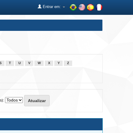
Entrar em:
S
T
U
V
W
X
Y
Z
s):