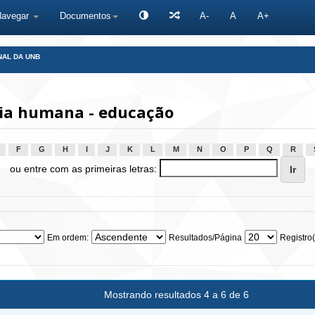
Navegar
Documentos
A-
A
A+
NAL DA UNB
ia humana - educação
F
G
H
I
J
K
L
M
N
O
P
Q
R
ou entre com as primeiras letras:
Em ordem:
Resultados/Página
Registro(
Mostrando resultados 4 a 6 de 6