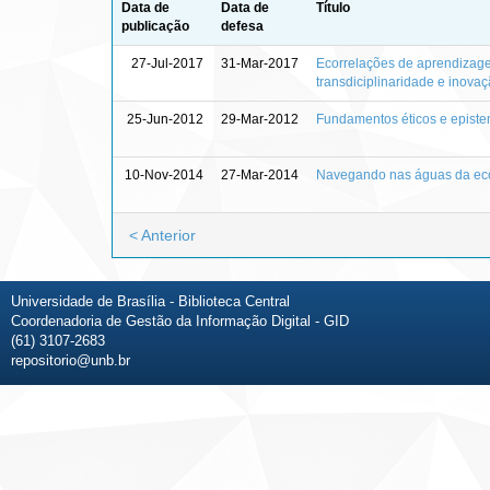
Data de
Data de
Título
publicação
defesa
27-Jul-2017
31-Mar-2017
Ecorrelações de aprendizage
transdiciplinaridade e inovaç
25-Jun-2012
29-Mar-2012
Fundamentos éticos e episte
10-Nov-2014
27-Mar-2014
Navegando nas águas da eco
< Anterior
Universidade de Brasília - Biblioteca Central
Coordenadoria de Gestão da Informação Digital - GID
(61) 3107-2683
repositorio@unb.br