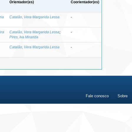
Orientador(es)
Coorientador(es)
ria
Catalão, Vera Margarida Lessa
-
ira
Catalão, Vera Margarida Lessa
;
-
Pires, Iva Miranda
Catalão, Vera Margarida Lessa
-
Fale conosco
Sobre