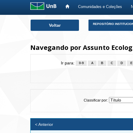
Comunidades e Coleções
Skip
REPOSITÓRIO INSTITUCIO
Voltar
navigation
Navegando por Assunto Ecolog
Ir para:
0-9
A
B
C
D
E
Classificar por:
< Anterior