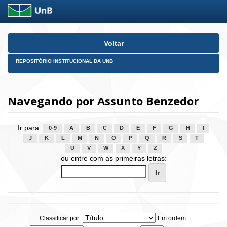
Skip
Voltar
navigation
REPOSITÓRIO INSTITUCIONAL DA UNB
Navegando por Assunto Benzedor
Ir para:
0-9
A
B
C
D
E
F
G
H
I
J
K
L
M
N
O
P
Q
R
S
T
U
V
W
X
Y
Z
ou entre com as primeiras letras:
Classificar por:
Em ordem: