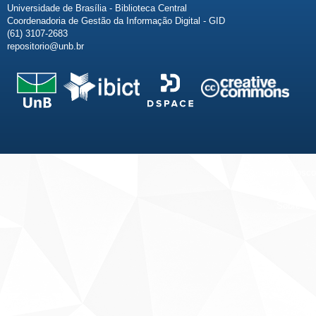
Universidade de Brasília - Biblioteca Central
Coordenadoria de Gestão da Informação Digital - GID
(61) 3107-2683
repositorio@unb.br
Fale conosco
Sobre