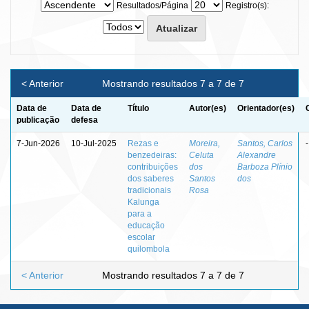
Resultados/Página
Registro(s):
< Anterior
Mostrando resultados 7 a 7 de 7
Data de
Data de
Título
Autor(es)
Orientador(es)
publicação
defesa
7-Jun-2026
10-Jul-2025
Rezas e
Moreira,
Santos, Carlos
-
benzedeiras:
Celuta
Alexandre
contribuições
dos
Barboza Plínio
dos saberes
Santos
dos
tradicionais
Rosa
Kalunga
para a
educação
escolar
quilombola
< Anterior
Mostrando resultados 7 a 7 de 7