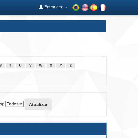
Entrar em:
S
T
U
V
W
X
Y
Z
s):