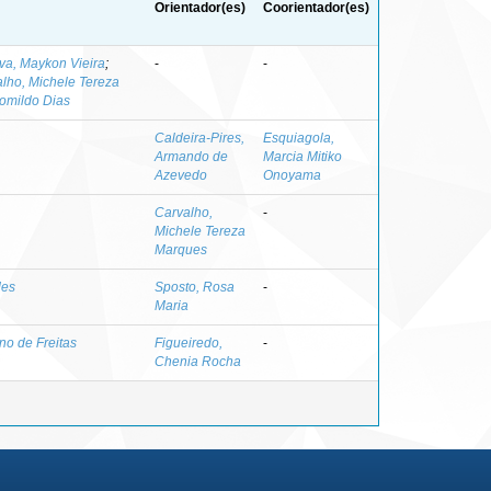
Orientador(es)
Coorientador(es)
lva, Maykon Vieira
;
-
-
lho, Michele Tereza
Romildo Dias
Caldeira-Pires,
Esquiagola,
Armando de
Marcia Mitiko
Azevedo
Onoyama
Carvalho,
-
Michele Tereza
Marques
des
Sposto, Rosa
-
Maria
no de Freitas
Figueiredo,
-
Chenia Rocha