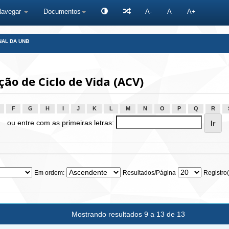
Navegar
Documentos
A-
A
A+
NAL DA UNB
ão de Ciclo de Vida (ACV)
F
G
H
I
J
K
L
M
N
O
P
Q
R
ou entre com as primeiras letras:
Em ordem:
Resultados/Página
Registro(
Mostrando resultados 9 a 13 de 13