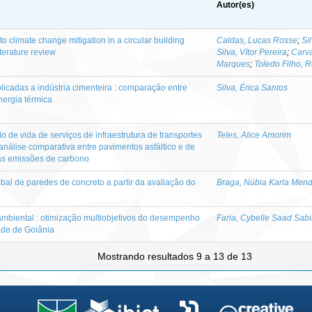
Autor(es)
 to climate change mitigation in a circular building
Caldas, Lucas Rosse
;
Si
terature review
Silva, Vítor Pereira
;
Carva
Marques
;
Toledo Filho, 
icadas a indústria cimenteira : comparação entre
Silva, Érica Santos
nergia térmica
o de vida de serviços de infraestrutura de transportes
Teles, Alice Amorim
análise comparativa entre pavimentos asfáltico e de
as emissões de carbono
bal de paredes de concreto a partir da avaliação do
Braga, Núbia Karla Men
ambiental : otimização multiobjetivos do desempenho
Faria, Cybelle Saad Sabi
dade de Goiânia
Mostrando resultados 9 a 13 de 13