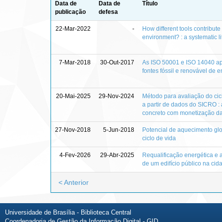
Data de
Data de
Título
publicação
defesa
22-Mar-2022
-
How different tools contribute
environment? : a systematic li
7-Mar-2018
30-Out-2017
As ISO 50001 e ISO 14040 apl
fontes fóssil e renovável de e
20-Mai-2025
29-Nov-2024
Método para avaliação do cicl
a partir de dados do SICRO : 
concreto com monetização d
27-Nov-2018
5-Jun-2018
Potencial de aquecimento glo
ciclo de vida
4-Fev-2026
29-Abr-2025
Requalificação energética e 
de um edifício público na ci
< Anterior
Universidade de Brasília - Biblioteca Central
Coordenadoria de Gestão da Informação Digital - GID