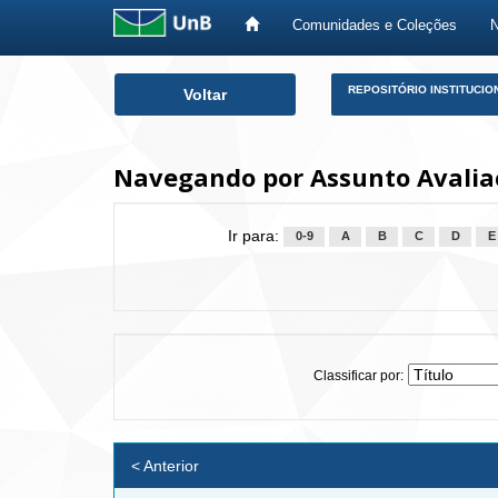
Comunidades e Coleções
Skip
REPOSITÓRIO INSTITUCIO
Voltar
navigation
Navegando por Assunto Avaliaç
Ir para:
0-9
A
B
C
D
E
Classificar por:
< Anterior