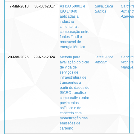
7-Mar-2018
30-Out-2017
As ISO 50001 e
Silva, Érica
Caldeira
ISO 14040
Santos
Armand
aplicadas a
Azeved
indústria
cimenteira :
comparação entre
fontes fóssil e
renovável de
energia térmica
20-Mai-2025
29-Nov-2024
Método para
Teles, Alice
Carvalh
avaliação do ciclo
Amorim
Michele
de vida de
Marque
serviços de
infraestrutura de
transportes a
partir de dados do
SICRO : análise
comparativa entre
pavimentos
asfáltico e de
concreto com
monetização das
emissões de
carbono