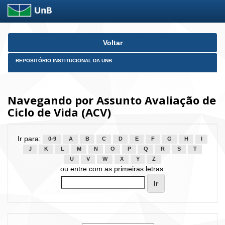
Skip
Voltar
navigation
REPOSITÓRIO INSTITUCIONAL DA UNB
Navegando por Assunto Avaliação de
Ciclo de Vida (ACV)
Ir para:
0-9
A
B
C
D
E
F
G
H
I
J
K
L
M
N
O
P
Q
R
S
T
U
V
W
X
Y
Z
ou entre com as primeiras letras: