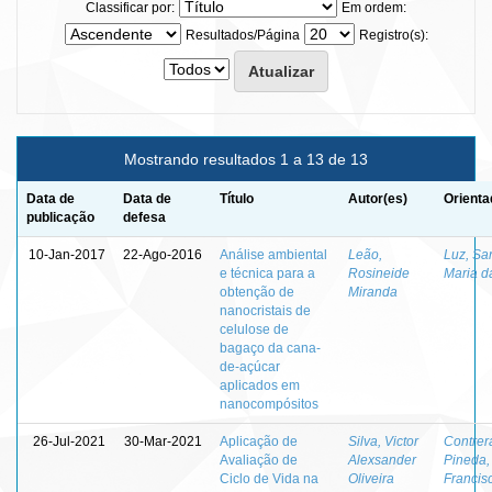
Classificar por:
Em ordem:
Resultados/Página
Registro(s):
Mostrando resultados 1 a 13 de 13
Data de
Data de
Título
Autor(es)
Orienta
publicação
defesa
10-Jan-2017
22-Ago-2016
Análise ambiental
Leão,
Luz, Sa
e técnica para a
Rosineide
Maria d
obtenção de
Miranda
nanocristais de
celulose de
bagaço da cana-
de-açúcar
aplicados em
nanocompósitos
26-Jul-2021
30-Mar-2021
Aplicação de
Silva, Victor
Contrer
Avaliação de
Alexsander
Pineda,
Ciclo de Vida na
Oliveira
Francis