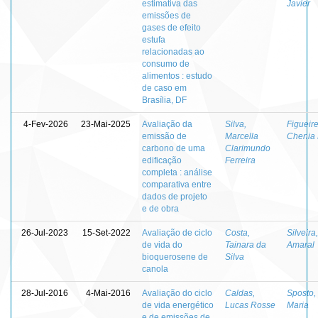
estimativa das
Javier
emissões de
gases de efeito
estufa
relacionadas ao
consumo de
alimentos : estudo
de caso em
Brasília, DF
4-Fev-2026
23-Mai-2025
Avaliação da
Silva,
Figueir
emissão de
Marcella
Chenia
carbono de uma
Clarimundo
edificação
Ferreira
completa : análise
comparativa entre
dados de projeto
e de obra
26-Jul-2023
15-Set-2022
Avaliação de ciclo
Costa,
Silveira
de vida do
Tainara da
Amaral
bioquerosene de
Silva
canola
28-Jul-2016
4-Mai-2016
Avaliação do ciclo
Caldas,
Sposto,
de vida energético
Lucas Rosse
Maria
e de emissões de