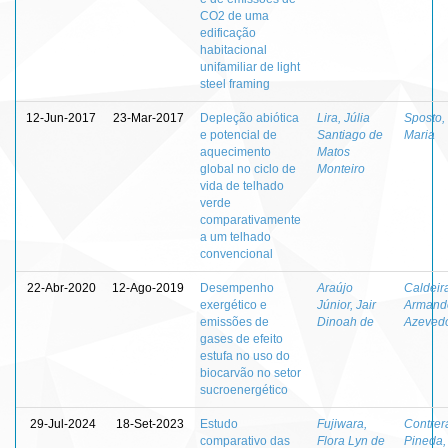
CO2 de uma
edificação
habitacional
unifamiliar de light
steel framing
12-Jun-2017
23-Mar-2017
Depleção abiótica
Lira, Júlia
Sposto,
e potencial de
Santiago de
Maria
aquecimento
Matos
global no ciclo de
Monteiro
vida de telhado
verde
comparativamente
a um telhado
convencional
22-Abr-2020
12-Ago-2019
Desempenho
Araújo
Caldeira
exergético e
Júnior, Jair
Armand
emissões de
Dinoah de
Azeved
gases de efeito
estufa no uso do
biocarvão no setor
sucroenergético
29-Jul-2024
18-Set-2023
Estudo
Fujiwara,
Contrer
comparativo das
Flora Lyn de
Pineda,