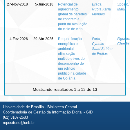
27-Nov-2018
5-Jun-2018
Potencial de
Braga,
Sposto,
aquecimento
Núbia Karla
Maria
global de paredes
Mendes
de concreto a
partir da avaliação
do ciclo de vida
4-Fev-2026
29-Abr-2025
Requalificação
Faria,
Figueir
energética e
Cybelle
Chenia
ambiental :
Saad Sabino
otimização
de Freitas
multiobjetivos do
desempenho de
um edifício
público na cidade
de Goiânia
Mostrando resultados 1 a 13 de 13
Universidade de Brasília - Biblioteca Central
Coordenadoria de Gestão da Informação Digital - GID
(61) 3107-2683
repositorio@unb.br