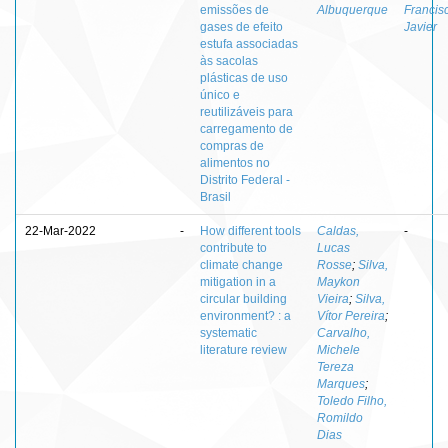
emissões de
Albuquerque
Francis
gases de efeito
Javier
estufa associadas
às sacolas
plásticas de uso
único e
reutilizáveis para
carregamento de
compras de
alimentos no
Distrito Federal -
Brasil
22-Mar-2022
-
How different tools
Caldas,
-
contribute to
Lucas
climate change
Rosse
;
Silva,
mitigation in a
Maykon
circular building
Vieira
;
Silva,
environment? : a
Vítor Pereira
;
systematic
Carvalho,
literature review
Michele
Tereza
Marques
;
Toledo Filho,
Romildo
Dias