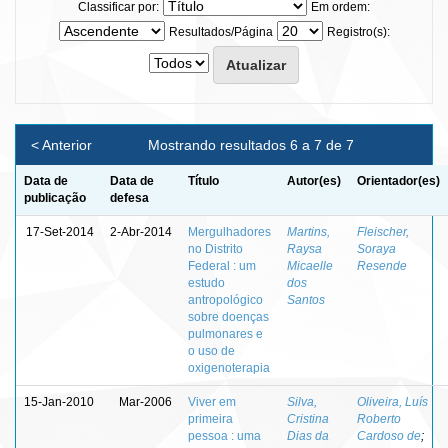
Classificar por:
Em ordem:
Resultados/Página
Registro(s):
< Anterior
Mostrando resultados 6 a 7 de 7
Data de
Data de
Título
Autor(es)
Orientador(es)
publicação
defesa
17-Set-2014
2-Abr-2014
Mergulhadores
Martins,
Fleischer,
no Distrito
Raysa
Soraya
Federal : um
Micaelle
Resende
estudo
dos
antropológico
Santos
sobre doenças
pulmonares e
o uso de
oxigenoterapia
15-Jan-2010
Mar-2006
Viver em
Silva,
Oliveira, Luís
primeira
Cristina
Roberto
pessoa : uma
Dias da
Cardoso de
;