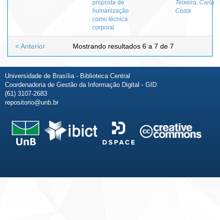
proposta de
Teixeira, Carla
humanização
Costa
como técnica
corporal
< Anterior
Mostrando resultados 6 a 7 de 7
Universidade de Brasília - Biblioteca Central
Coordenadoria de Gestão da Informação Digital - GID
(61) 3107-2683
repositorio@unb.br
Fale conosco
Sobre