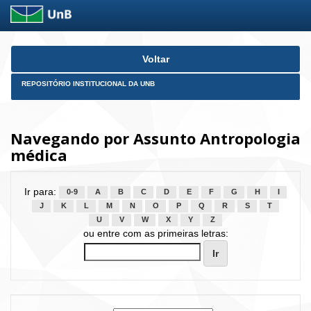
Skip
Voltar
navigation
REPOSITÓRIO INSTITUCIONAL DA UNB
Navegando por Assunto Antropologia
médica
Ir para:
0-9
A
B
C
D
E
F
G
H
I
J
K
L
M
N
O
P
Q
R
S
T
U
V
W
X
Y
Z
ou entre com as primeiras letras: