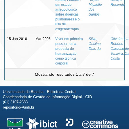
um estudo
Micaelle
Resende
antropológico
dos
sobre doenças
Santos
pulmonares e o
uso de
oxigenoterapia
15-Jan-2010
Mar-2006
Viver em primeira
Silva,
Oliveira, Lu
pessoa : uma
Cristina
Roberto
proposta de
Dias da
Cardoso de
humanização
Teixeira, Ca
como técnica
Costa
corporal
Mostrando resultados 1 a 7 de 7
Universidade de Brasília - Biblioteca Central
Coordenadoria de Gestão da Informação Digital - GID
(61) 3107-2683
repositorio@unb.br