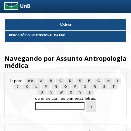
Skip
Voltar
navigation
REPOSITÓRIO INSTITUCIONAL DA UNB
Navegando por Assunto Antropologia
médica
Ir para:
0-9
A
B
C
D
E
F
G
H
I
J
K
L
M
N
O
P
Q
R
S
T
U
V
W
X
Y
Z
ou entre com as primeiras letras: