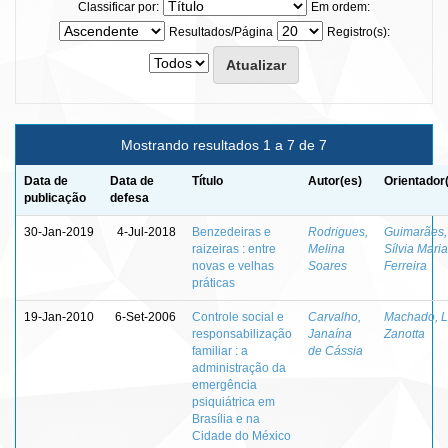
Classificar por:
Em ordem:
Resultados/Página
Registro(s):
Mostrando resultados 1 a 7 de 7
Data de
Data de
Título
Autor(es)
Orientador
publicação
defesa
30-Jan-2019
4-Jul-2018
Benzedeiras e
Rodrigues,
Guimarães,
raizeiras : entre
Melina
Sílvia Maria
novas e velhas
Soares
Ferreira
práticas
19-Jan-2010
6-Set-2006
Controle social e
Carvalho,
Machado, L
responsabilização
Janaína
Zanotta
familiar : a
de Cássia
administração da
emergência
psiquiátrica em
Brasília e na
Cidade do México