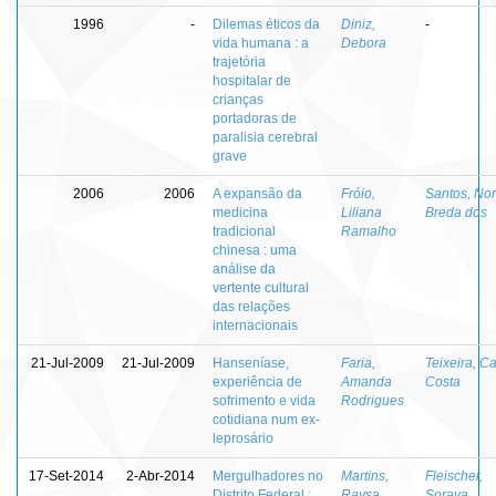
1996
-
Dilemas éticos da
Diniz,
-
vida humana : a
Debora
trajetória
hospitalar de
crianças
portadoras de
paralisia cerebral
grave
2006
2006
A expansão da
Fróio,
Santos, No
medicina
Liliana
Breda dos
tradicional
Ramalho
chinesa : uma
análise da
vertente cultural
das relações
internacionais
21-Jul-2009
21-Jul-2009
Hanseníase,
Faria,
Teixeira, Ca
experiência de
Amanda
Costa
sofrimento e vida
Rodrigues
cotidiana num ex-
leprosário
17-Set-2014
2-Abr-2014
Mergulhadores no
Martins,
Fleischer,
Distrito Federal :
Raysa
Soraya