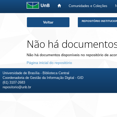
Comunidades e Coleções
Skip
REPOSITÓRIO INSTITUCIO
Voltar
navigation
Não há documento
Não há documentos disponíveis no repositório de acor
Página inicial do repositório
Universidade de Brasília - Biblioteca Central
Coordenadoria de Gestão da Informação Digital - GID
(61) 3107-2683
repositorio@unb.br