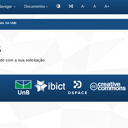
Navegar
Documentos
A-
A
A+
NAL DA UNB
s
do com a sua solicitação.