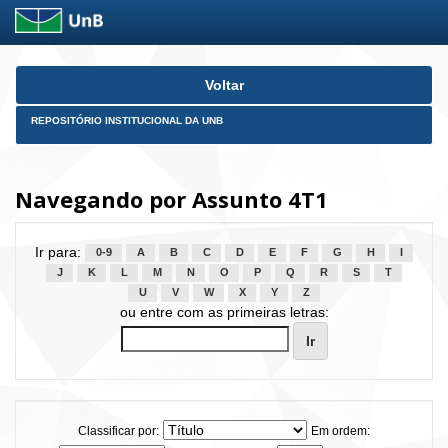
Skip
Voltar
navigation
REPOSITÓRIO INSTITUCIONAL DA UNB
Navegando por Assunto 4T1
Ir para:
0-9
A
B
C
D
E
F
G
H
I
J
K
L
M
N
O
P
Q
R
S
T
U
V
W
X
Y
Z
ou entre com as primeiras letras:
Classificar por:
Em ordem: