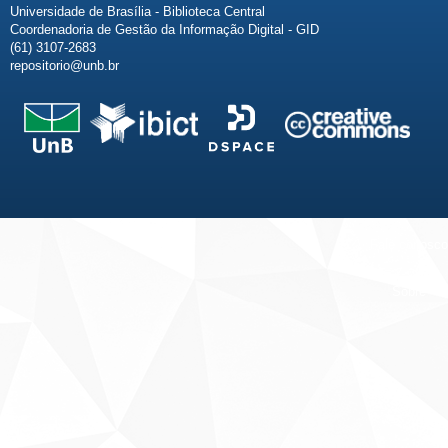
Universidade de Brasília - Biblioteca Central
Coordenadoria de Gestão da Informação Digital - GID
(61) 3107-2683
repositorio@unb.br
Fale conosco
Sobre