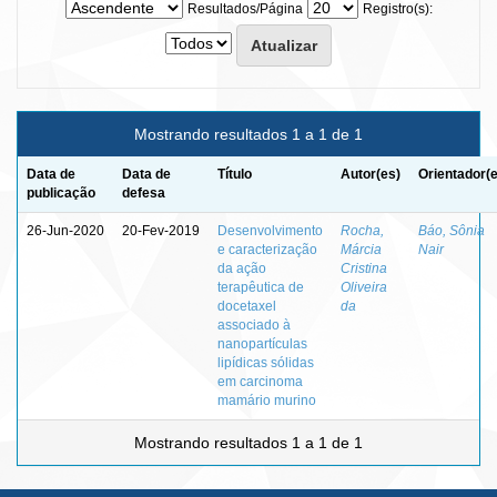
Resultados/Página
Registro(s):
Mostrando resultados 1 a 1 de 1
Data de
Data de
Título
Autor(es)
Orientador(
publicação
defesa
26-Jun-2020
20-Fev-2019
Desenvolvimento
Rocha,
Báo, Sônia
e caracterização
Márcia
Nair
da ação
Cristina
terapêutica de
Oliveira
docetaxel
da
associado à
nanopartículas
lipídicas sólidas
em carcinoma
mamário murino
Mostrando resultados 1 a 1 de 1