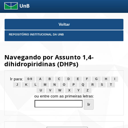
Skip
Voltar
navigation
REPOSITÓRIO INSTITUCIONAL DA UNB
Navegando por Assunto 1,4-
dihidropiridinas (DHPs)
Ir para:
0-9
A
B
C
D
E
F
G
H
I
J
K
L
M
N
O
P
Q
R
S
T
U
V
W
X
Y
Z
ou entre com as primeiras letras: