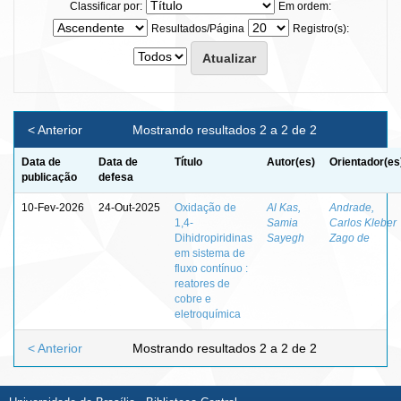
Classificar por:
Em ordem:
Resultados/Página
Registro(s):
< Anterior
Mostrando resultados 2 a 2 de 2
Data de
Data de
Título
Autor(es)
Orientador(es
publicação
defesa
10-Fev-2026
24-Out-2025
Oxidação de
Al Kas,
Andrade,
1,4-
Samia
Carlos Kleber
Dihidropiridinas
Sayegh
Zago de
em sistema de
fluxo contínuo :
reatores de
cobre e
eletroquímica
< Anterior
Mostrando resultados 2 a 2 de 2